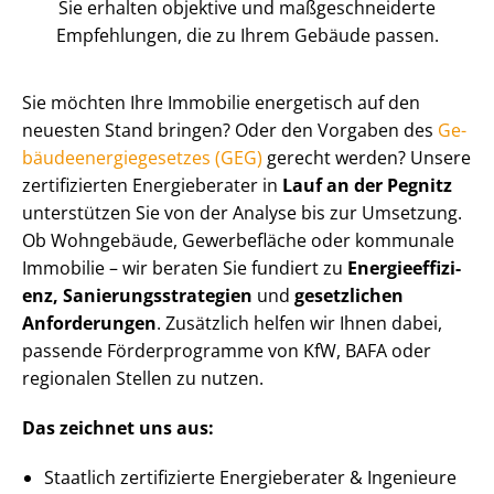
Sie erhalten objektive und maß­ge­schnei­der­te
Empfehlungen, die zu Ihrem Gebäude passen.
Sie möchten Ihre Immobilie energetisch auf den
neuesten Stand bringen? Oder den Vorgaben des
Ge­
bäu­de­en­er­gie­ge­set­zes (GEG)
gerecht werden? Unsere
zertifizierten Energieberater in
Lauf an der Pegnitz
unterstützen Sie von der Analyse bis zur Umsetzung.
Ob Wohngebäude, Gewerbefläche oder kommunale
Immobilie – wir beraten Sie fundiert zu
En­er­gie­ef­fi­zi­
enz, Sa­nie­rungs­stra­te­gien
und
gesetzlichen
Anforderungen
. Zusätzlich helfen wir Ihnen dabei,
passende Förderprogramme von KfW, BAFA oder
regionalen Stellen zu nutzen.
Das zeichnet uns aus:
Staatlich zertifizierte Energieberater & Ingenieure