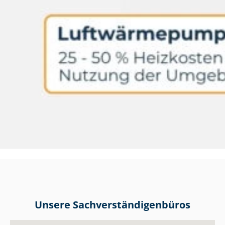
Unsere Sach­ver­stän­di­gen­bü­ros