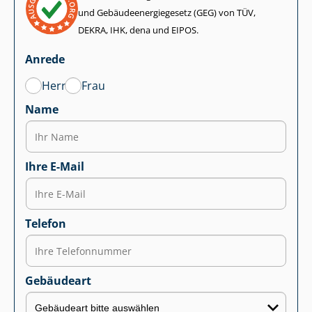
und Ge­bäu­de­en­er­gie­ge­setz (GEG) von TÜV,
DEKRA, IHK, dena und EIPOS.
Anrede
Herr
Frau
Name
Ihre E-Mail
Telefon
Gebäudeart