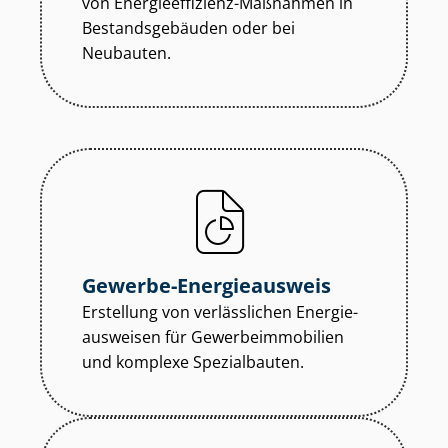
von En­er­gie­ef­fi­zi­enz-Maßnahmen in
Be­stands­ge­bäu­den oder bei
Neubauten.
Gewerbe-Energieausweis
Erstellung von verlässlichen En­er­gie­
aus­wei­sen für Ge­wer­be­im­mo­bi­li­en
und komplexe Spezialbauten.