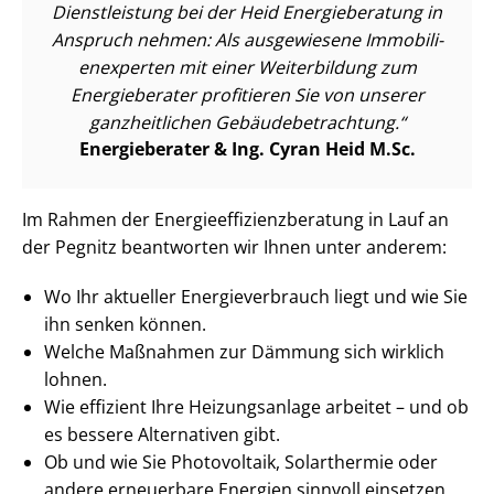
Dienstleistung bei der Heid Energieberatung in
Anspruch nehmen: Als ausgewiesene Im­mo­bi­li­
en­ex­per­ten mit einer Weiterbildung zum
Energieberater profitieren Sie von unserer
ganzheitlichen Ge­bäu­de­be­trach­tung.
Energieberater & Ing. Cyran Heid M.Sc.
Im Rahmen der En­er­gie­ef­fi­zi­enz­be­ra­tung in Lauf an
der Pegnitz beantworten wir Ihnen unter anderem:
Wo Ihr aktueller En­er­gie­ver­brauch liegt und wie Sie
ihn senken können.
Welche Maßnahmen zur Dämmung sich wirklich
lohnen.
Wie effizient Ihre Heizungsanlage arbeitet – und ob
es bessere Alternativen gibt.
Ob und wie Sie Photovoltaik, Solarthermie oder
andere erneuerbare Energien sinnvoll einsetzen