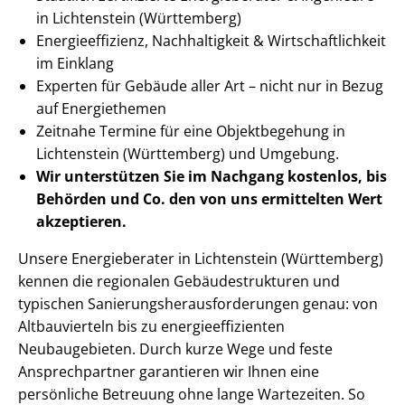
in Lichtenstein (Württemberg)
En­er­gie­ef­fi­zi­enz, Nachhaltigkeit & Wirt­schaft­lich­keit
im Einklang
Experten für Gebäude aller Art – nicht nur in Bezug
auf Energiethemen
Zeitnahe Termine für eine Objektbegehung in
Lichtenstein (Württemberg) und Umgebung.
Wir unterstützen Sie im Nachgang
kostenlos, bis
Behörden
und Co. den von uns ermittelten
Wert
akzeptieren
.
Unsere Energieberater in Lichtenstein (Württemberg)
kennen die regionalen Ge­bäu­de­struk­tu­ren und
typischen Sa­nie­rungs­her­aus­for­de­run­gen genau: von
Altbauvierteln bis zu en­er­gie­ef­fi­zi­en­ten
Neubaugebieten. Durch kurze Wege und feste
Ansprechpartner garantieren wir Ihnen eine
persönliche Betreuung ohne lange Wartezeiten. So