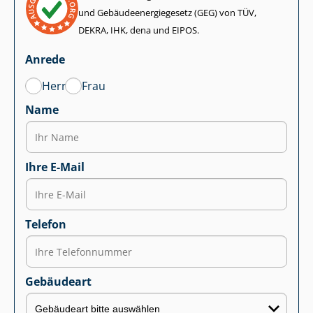
und Ge­bäu­de­en­er­gie­ge­setz (GEG) von TÜV,
DEKRA, IHK, dena und EIPOS.
Anrede
Herr
Frau
Name
Ihre E-Mail
Telefon
Gebäudeart