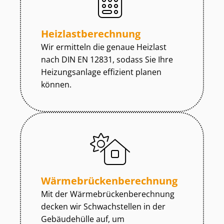
Heiz­last­be­rech­nung
Wir ermitteln die genaue Heizlast
nach DIN EN 12831, sodass Sie Ihre
Heizungsanlage effizient planen
können.
Wär­me­brü­cken­be­rech­nung
Mit der Wär­me­brü­cken­be­rech­nung
decken wir Schwachstellen in der
Gebäudehülle auf, um