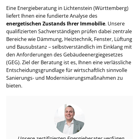
Eine Energieberatung in Lichtenstein (Württemberg)
liefert Ihnen eine fundierte Analyse des
energetischen Zustands Ihrer Immobilie
. Unsere
qualifizierten Sach­ver­stän­di­gen prüfen dabei zentrale
Bereiche wie Dämmung, Heiztechnik, Fenster, Lüftung
und Bausubstanz – selbst­ver­ständ­lich im Einklang mit
den Anforderungen des Ge­bäu­de­en­er­gie­ge­set­zes
(GEG). Ziel der Beratung ist es, Ihnen eine verlässliche
Ent­schei­dungs­grund­la­ge für wirtschaftlich sinnvolle
Sanierungs- und Mo­der­ni­sie­rungs­maß­nah­men zu
bieten.
Unsere zertifizierten Energieberater verfügen