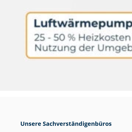
Unsere Sach­ver­stän­di­gen­bü­ros