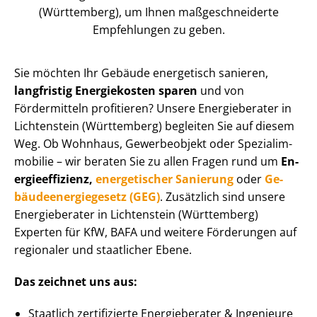
(Württemberg), um Ihnen maß­ge­schnei­der­te
Empfehlungen zu geben.
Sie möchten Ihr Gebäude energetisch sanieren,
langfristig Energiekosten sparen
und von
Fördermitteln profitieren? Unsere Energieberater in
Lichtenstein (Württemberg) begleiten Sie auf diesem
Weg. Ob Wohnhaus, Gewerbeobjekt oder Spe­zi­al­im­
mo­bi­lie – wir beraten Sie zu allen Fragen rund um
En­
er­gie­ef­fi­zi­enz,
energetischer Sanierung
oder
Ge­
bäu­de­en­er­gie­ge­setz (GEG)
. Zusätzlich sind unsere
Energieberater in Lichtenstein (Württemberg)
Experten für KfW, BAFA und weitere Förderungen auf
regionaler und staatlicher Ebene.
Das zeichnet uns aus:
Staatlich zertifizierte Energieberater & Ingenieure