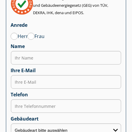
und Ge­bäu­de­en­er­gie­ge­setz (GEG) von TÜV,
DEKRA, IHK, dena und EIPOS.
Anrede
Herr
Frau
Name
Ihre E-Mail
Telefon
Gebäudeart