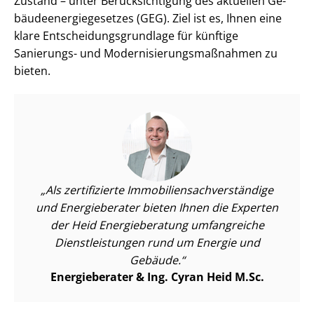
Zustand – unter Be­rück­sich­ti­gung des aktuellen Ge­
bäu­de­en­er­gie­ge­set­zes (GEG). Ziel ist es, Ihnen eine
klare Ent­schei­dungs­grund­la­ge für künftige
Sanierungs- und Mo­der­ni­sie­rungs­maß­nah­men zu
bieten.
Als zertifizierte Im­mo­bi­li­en­sach­ver­stän­di­ge
und Energieberater bieten Ihnen die Experten
der Heid Energieberatung umfangreiche
Dienst­leis­tun­gen rund um Energie und
Gebäude.
Energieberater & Ing. Cyran Heid M.Sc.