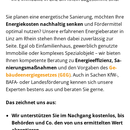
Sie planen eine energetische Sanierung, möchten Ihre
Energiekosten nachhaltig senken
und Fördermittel
optimal nutzen? Unsere erfahrenen Energieberater in
Linz am Rhein stehen Ihnen dabei zuverlässig zur
Seite. Egal ob Einfamilienhaus, gewerblich genutzte
Immobilie oder komplexes Spezialobjekt – wir bieten
Ihnen kompetente Beratung zu
En­er­gie­ef­fi­zi­enz, Sa­
nie­rungs­maß­nah­men
und den Vorgaben des
Ge­
bäu­de­en­er­gie­ge­set­zes (GEG)
. Auch in Sachen KfW-,
BAFA- oder Landesförderung kennen sich unsere
Experten bestens aus und beraten Sie gerne.
Das zeichnet uns aus:
Wir unterstützen Sie im Nachgang
kostenlos, bis
Behörden
und Co. den von uns ermittelten
Wert
akzeptieren
.