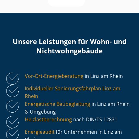
Unsere Leistungen für Wohn- und
Nicht­wohn­ge­bäu­de
Vor-Ort-Energieberatung
in Linz am Rhein
Individueller Sa­nie­rungs­fahr­plan Linz am
Rhein
Energetische Baubegleitung
in Linz am Rhein
& Umgebung
Heiz­last­be­rech­nung
nach DIN/TS 12831
Energieaudit
für Unternehmen in Linz am