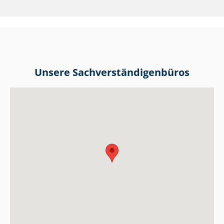
Unsere Sach­ver­stän­di­gen­bü­ros