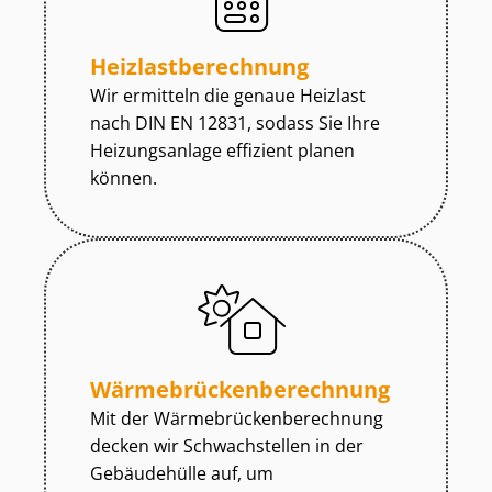
Heiz­last­be­rech­nung
Wir ermitteln die genaue Heizlast
nach DIN EN 12831, sodass Sie Ihre
Heizungsanlage effizient planen
können.
Wär­me­brü­cken­be­rech­nung
Mit der Wär­me­brü­cken­be­rech­nung
decken wir Schwachstellen in der
Gebäudehülle auf, um