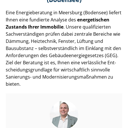
Eine Energieberatung in Meersburg (Bodensee) liefert
Ihnen eine fundierte Analyse des
energetischen
Zustands Ihrer Immobilie
. Unsere qualifizierten
Sach­ver­stän­di­gen prüfen dabei zentrale Bereiche wie
Dämmung, Heiztechnik, Fenster, Lüftung und
Bausubstanz – selbst­ver­ständ­lich im Einklang mit den
Anforderungen des Ge­bäu­de­en­er­gie­ge­set­zes (GEG).
Ziel der Beratung ist es, Ihnen eine verlässliche Ent­
schei­dungs­grund­la­ge für wirtschaftlich sinnvolle
Sanierungs- und Mo­der­ni­sie­rungs­maß­nah­men zu
bieten.