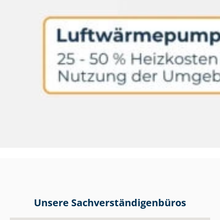
Unsere Sach­ver­stän­di­gen­bü­ros