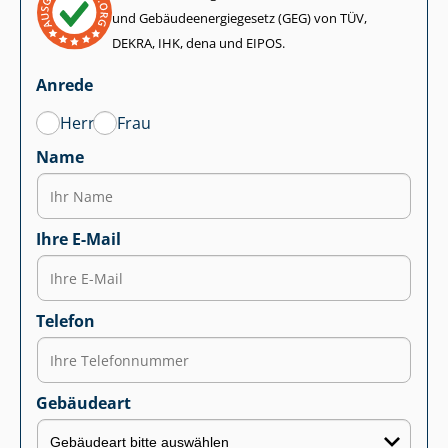
und Ge­bäu­de­en­er­gie­ge­setz (GEG) von TÜV,
DEKRA, IHK, dena und EIPOS.
Anrede
Herr
Frau
Name
Ihre E-Mail
Telefon
Gebäudeart