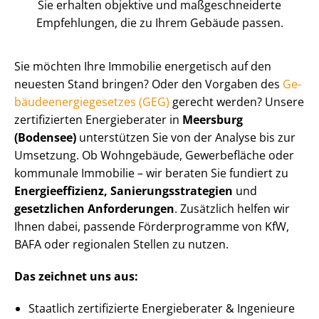
Sie erhalten objektive und maß­ge­schnei­der­te
Empfehlungen, die zu Ihrem Gebäude passen.
Sie möchten Ihre Immobilie energetisch auf den
neuesten Stand bringen? Oder den Vorgaben des
Ge­
bäu­de­en­er­gie­ge­set­zes (GEG)
gerecht werden? Unsere
zertifizierten Energieberater in
Meersburg
(Bodensee)
unterstützen Sie von der Analyse bis zur
Umsetzung. Ob Wohngebäude, Gewerbefläche oder
kommunale Immobilie – wir beraten Sie fundiert zu
En­er­gie­ef­fi­zi­enz, Sa­nie­rungs­stra­te­gien
und
gesetzlichen Anforderungen
. Zusätzlich helfen wir
Ihnen dabei, passende Förderprogramme von KfW,
BAFA oder regionalen Stellen zu nutzen.
Das zeichnet uns aus:
Staatlich zertifizierte Energieberater & Ingenieure