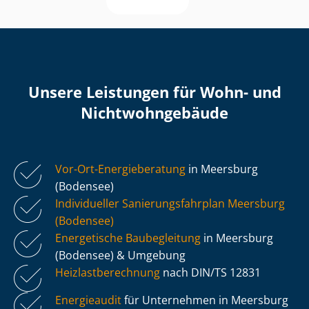
Unsere Leistungen für Wohn- und
Nicht­wohn­ge­bäu­de
Vor-Ort-Energieberatung
in Meersburg
(Bodensee)
Individueller Sa­nie­rungs­fahr­plan Meersburg
(Bodensee)
Energetische Baubegleitung
in Meersburg
(Bodensee) & Umgebung
Heiz­last­be­rech­nung
nach DIN/TS 12831
Energieaudit
für Unternehmen in Meersburg