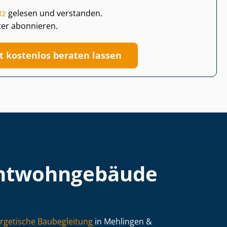
tz
gelesen und verstanden.
ter abonnieren.
zt kostenlos beraten lassen
t­wohn­ge­bäu­de
rgetische Baubegleitung
in Mehlingen &