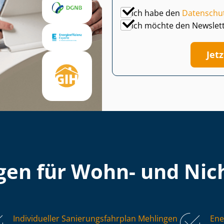
Ich habe den
Datenschu
Ich möchte den Newslet
Jet
en für Wohn- und Nich
Individueller Sa­nie­rungs­fahr­plan Mehlingen
Ene