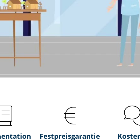
entation
Fest­preis­ga­ran­tie
Koste