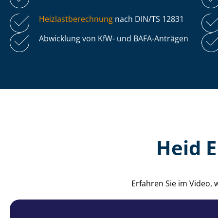
Heiz­last­be­rech­nung
nach DIN/TS 12831
Abwicklung von KfW- und BAFA-Anträgen
Heid 
Erfahren Sie im Video,