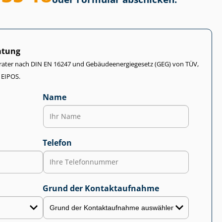
atung
rater nach DIN EN 16247 und Ge­bäu­de­en­er­gie­ge­setz (GEG) von TÜV,
 EIPOS.
Name
Telefon
Grund der Kontaktaufnahme