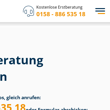
Kostenlose Erstberatung
0158 - 886 535 18
eratung
en
s, gleich anrufen:
535 18
oder Formular abschicken: