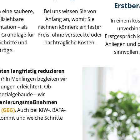
Erstbe
n eine saubere,
Bei uns wissen Sie von
l­zieh­ba­re
Anfang an, womit Sie
In einem ko
ation – als
rechnen können: ein fester
unverbin
e Grundlage für
Preis, ohne versteckte oder
Erstgespräch k
Schritte und
nachträgliche Kosten.
Anliegen und 
träge.
sinnvollen 
ten langfristig reduzieren
n? In Mehlingen begleiten wir
dungen erleichtert. Ob
pezialgebäude – wir
z, Sa­nie­rungs­maß­nah­men
s (GEG)
. Auch bei KfW-, BAFA-
ankommt und welche Schritte