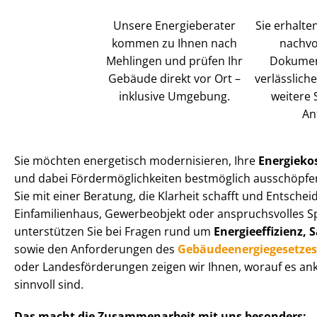
Unsere Energieberater
Sie erhalte
kommen zu Ihnen nach
nach­vol
Mehlingen und prüfen Ihr
Dokument
Gebäude direkt vor Ort –
verlässlich
inklusive Umgebung.
weitere 
An
Sie möchten energetisch modernisieren, Ihre
Energiekos
und dabei För­der­mög­lich­kei­ten bestmöglich ausschöpfe
Sie mit einer Beratung, die Klarheit schafft und Entschei
Einfamilienhaus, Gewerbeobjekt oder anspruchsvolles S
unterstützen Sie bei Fragen rund um
En­er­gie­ef­fi­zi­en
sowie den Anforderungen des
Ge­bäu­de­en­er­gie­ge­set­ze
oder Lan­des­för­de­run­gen zeigen wir Ihnen, worauf es 
sinnvoll sind.
Das macht die Zusammenarbeit mit uns besonders: