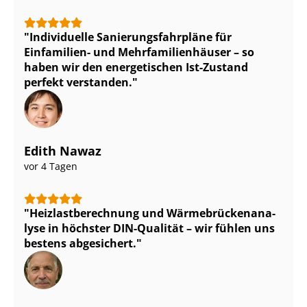
Individuelle Sa­nie­rungs­fahr­plä­ne für
Einfamilien- und Mehr­fa­mi­li­en­häu­ser – so
haben wir den energetischen Ist-Zustand
perfekt verstanden.
Edith Nawaz
vor 4 Tagen
Heiz­last­be­rech­nung und Wär­me­brü­cken­ana­
ly­se in höchster DIN-Qualität – wir fühlen uns
bestens abgesichert.