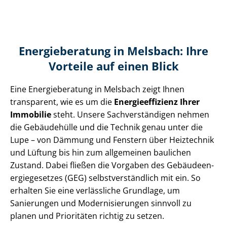
Energieberatung in Melsbach: Ihre
Vorteile auf einen Blick
Eine Energieberatung in Melsbach zeigt Ihnen
transparent, wie es um die
En­er­gie­ef­fi­zi­enz Ihrer
Immobilie
steht. Unsere Sach­ver­stän­di­gen nehmen
die Gebäudehülle und die Technik genau unter die
Lupe – von Dämmung und Fenstern über Heiztechnik
und Lüftung bis hin zum allgemeinen baulichen
Zustand. Dabei fließen die Vorgaben des Ge­bäu­de­en­
er­gie­ge­set­zes (GEG) selbst­ver­ständ­lich mit ein. So
erhalten Sie eine verlässliche Grundlage, um
Sanierungen und Mo­der­ni­sie­run­gen sinnvoll zu
planen und Prioritäten richtig zu setzen.