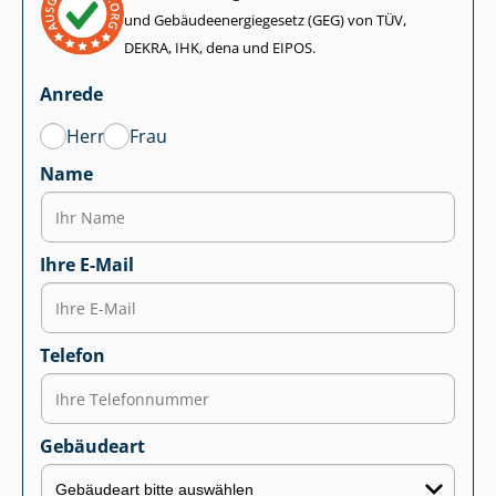
und Ge­bäu­de­en­er­gie­ge­setz (GEG) von TÜV,
DEKRA, IHK, dena und EIPOS.
Anrede
Herr
Frau
Name
Ihre E-Mail
Telefon
Gebäudeart