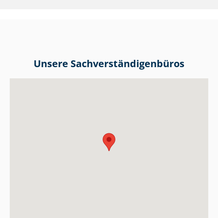
Unsere Sach­ver­stän­di­gen­bü­ros