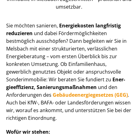
umsetzbar.
Sie möchten sanieren,
Energiekosten langfristig
reduzieren
und dabei För­der­mög­lich­kei­ten
bestmöglich ausschöpfen? Dann begleiten wir Sie in
Melsbach mit einer strukturierten, verlässlichen
Energieberatung – vom ersten Überblick bis zur
konkreten Umsetzung. Ob Einfamilienhaus,
gewerblich genutztes Objekt oder anspruchsvolle
Sonderimmobilie: Wir beraten Sie fundiert zu
En­er­
gie­ef­fi­zi­enz, Sa­nie­rungs­maß­nah­men
und den
Anforderungen des
Ge­bäu­de­en­er­gie­ge­set­zes (GEG)
.
Auch bei KfW-, BAFA- oder Lan­des­för­de­run­gen wissen
wir, worauf es ankommt, und unterstützen Sie bei der
richtigen Einordnung.
Wofür wir stehen: