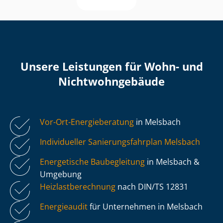
Unsere Leistungen für Wohn- und
Nicht­wohn­ge­bäu­de
Vor-Ort-Energieberatung
in Melsbach
Individueller Sa­nie­rungs­fahr­plan Melsbach
Energetische Baubegleitung
in Melsbach &
Umgebung
Heiz­last­be­rech­nung
nach DIN/TS 12831
Energieaudit
für Unternehmen in Melsbach