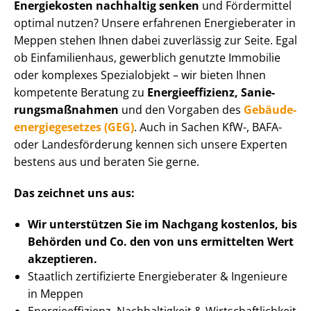
Energiekosten nachhaltig senken
und Fördermittel
optimal nutzen? Unsere erfahrenen Energieberater in
Meppen stehen Ihnen dabei zuverlässig zur Seite. Egal
ob Einfamilienhaus, gewerblich genutzte Immobilie
oder komplexes Spezialobjekt – wir bieten Ihnen
kompetente Beratung zu
En­er­gie­ef­fi­zi­enz, Sa­nie­
rungs­maß­nah­men
und den Vorgaben des
Ge­bäu­de­
en­er­gie­ge­set­zes (GEG)
. Auch in Sachen KfW-, BAFA-
oder Landesförderung kennen sich unsere Experten
bestens aus und beraten Sie gerne.
Das zeichnet uns aus:
Wir unterstützen Sie im Nachgang
kostenlos, bis
Behörden
und Co. den von uns ermittelten
Wert
akzeptieren
.
Staatlich zertifizierte Energieberater & Ingenieure
in Meppen
En­er­gie­ef­fi­zi­enz, Nachhaltigkeit & Wirt­schaft­lich­keit