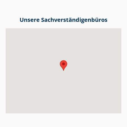
Unsere Sach­ver­stän­di­gen­bü­ros