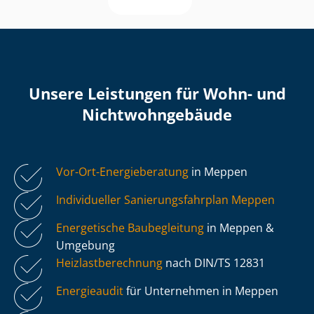
Unsere Leistungen für Wohn- und
Nicht­wohn­ge­bäu­de
Vor-Ort-Energieberatung
in Meppen
Individueller Sa­nie­rungs­fahr­plan Meppen
Energetische Baubegleitung
in Meppen &
Umgebung
Heiz­last­be­rech­nung
nach DIN/TS 12831
Energieaudit
für Unternehmen in Meppen