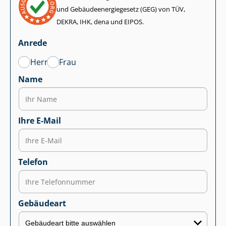
und Ge­bäu­de­en­er­gie­ge­setz (GEG) von TÜV,
DEKRA, IHK, dena und EIPOS.
Anrede
Herr
Frau
Name
Ihre E-Mail
Telefon
Gebäudeart