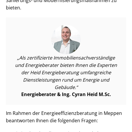
Sanierungs- und Mo­der­ni­sie­rungs­maß­nah­men zu
bieten.
Als zertifizierte Im­mo­bi­li­en­sach­ver­stän­di­ge
und Energieberater bieten Ihnen die Experten
der Heid Energieberatung umfangreiche
Dienst­leis­tun­gen rund um Energie und
Gebäude.
Energieberater & Ing. Cyran Heid M.Sc.
Im Rahmen der En­er­gie­ef­fi­zi­enz­be­ra­tung in Meppen
beantworten Ihnen die folgenden Fragen: