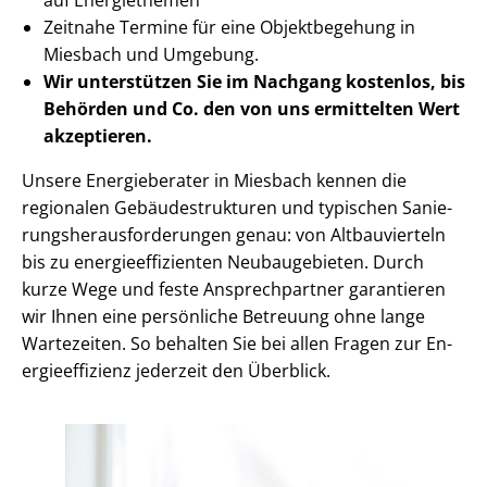
Zeitnahe Termine für eine Objektbegehung in
Miesbach und Umgebung.
Wir unterstützen Sie im Nachgang
kostenlos, bis
Behörden
und Co. den von uns ermittelten
Wert
akzeptieren
.
Unsere Energieberater in Miesbach kennen die
regionalen Ge­bäu­de­struk­tu­ren und typischen Sa­nie­
rungs­her­aus­for­de­run­gen genau: von Altbauvierteln
bis zu en­er­gie­ef­fi­zi­en­ten Neubaugebieten. Durch
kurze Wege und feste Ansprechpartner garantieren
wir Ihnen eine persönliche Betreuung ohne lange
Wartezeiten. So behalten Sie bei allen Fragen zur En­
er­gie­ef­fi­zi­enz jederzeit den Überblick.