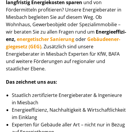
langfristig Energiekosten sparen
und von
Fördermitteln profitieren? Unsere Energieberater in
Miesbach begleiten Sie auf diesem Weg. Ob
Wohnhaus, Gewerbeobjekt oder Spe­zi­al­im­mo­bi­lie –
wir beraten Sie zu allen Fragen rund um
En­er­gie­ef­fi­zi­
enz,
energetischer Sanierung
oder
Ge­bäu­de­en­er­
gie­ge­setz (GEG)
. Zusätzlich sind unsere
Energieberater in Miesbach Experten für KfW, BAFA
und weitere Förderungen auf regionaler und
staatlicher Ebene.
Das zeichnet uns aus:
Staatlich zertifizierte Energieberater & Ingenieure
in Miesbach
En­er­gie­ef­fi­zi­enz, Nachhaltigkeit & Wirt­schaft­lich­keit
im Einklang
Experten für Gebäude aller Art – nicht nur in Bezug
auf Energiethemen