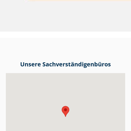
Unsere Sach­ver­stän­di­gen­bü­ros