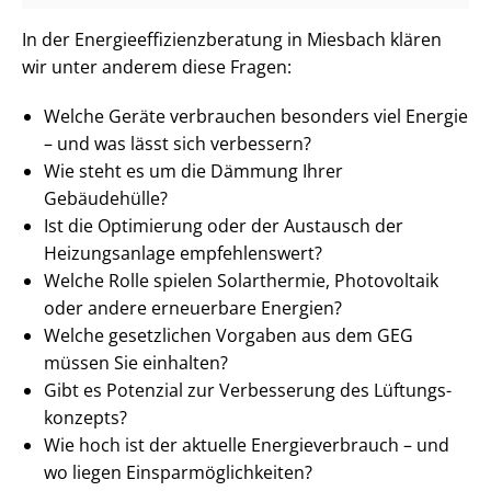
In der En­er­gie­ef­fi­zi­enz­be­ra­tung in Miesbach klären
wir unter anderem diese Fragen:
Welche Geräte verbrauchen besonders viel Energie
– und was lässt sich verbessern?
Wie steht es um die Dämmung Ihrer
Gebäudehülle?
Ist die Optimierung oder der Austausch der
Heizungsanlage empfehlenswert?
Welche Rolle spielen Solarthermie, Photovoltaik
oder andere erneuerbare Energien?
Welche gesetzlichen Vorgaben aus dem GEG
müssen Sie einhalten?
Gibt es Potenzial zur Verbesserung des Lüf­tungs­
kon­zepts?
Wie hoch ist der aktuelle En­er­gie­ver­brauch – und
wo liegen Ein­spar­mög­lich­kei­ten?