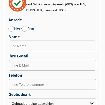
und Ge­bäu­de­en­er­gie­ge­setz (GEG) von TÜV,
DEKRA, IHK, dena und EIPOS.
Anrede
Herr
Frau
Name
Ihre E-Mail
Telefon
Gebäudeart