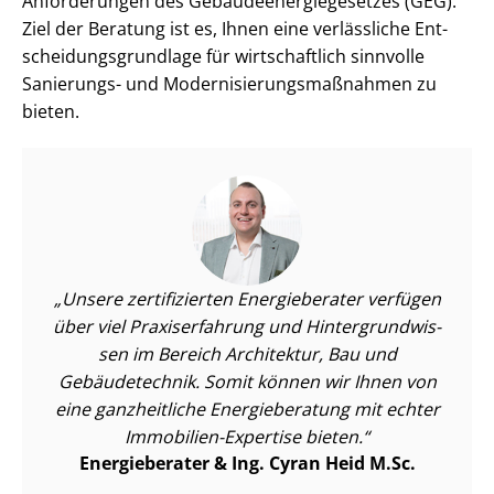
Anforderungen des Ge­bäu­de­en­er­gie­ge­set­zes (GEG).
Ziel der Beratung ist es, Ihnen eine verlässliche Ent­
schei­dungs­grund­la­ge für wirtschaftlich sinnvolle
Sanierungs- und Mo­der­ni­sie­rungs­maß­nah­men zu
bieten.
Unsere zertifizierten Energieberater verfügen
über viel Praxiserfahrung und Hin­ter­grund­wis­
sen im Bereich Architektur, Bau und
Gebäudetechnik. Somit können wir Ihnen von
eine ganzheitliche Energieberatung mit echter
Immobilien-Expertise bieten.
Energieberater & Ing. Cyran Heid M.Sc.