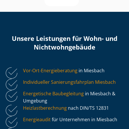
Unsere Leistungen für Wohn- und
Nicht­wohn­ge­bäu­de
Vor-Ort-Energieberatung
in Miesbach
Individueller Sa­nie­rungs­fahr­plan Miesbach
Energetische Baubegleitung
in Miesbach &
Umgebung
Heiz­last­be­rech­nung
nach DIN/TS 12831
Energieaudit
für Unternehmen in Miesbach