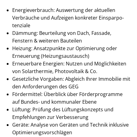
En­er­gie­ver­brauch: Auswertung der aktuellen
Verbräuche und Aufzeigen konkreter Ein­spar­po­
ten­zia­le
Dämmung: Beurteilung von Dach, Fassade,
Fenstern & weiteren Bauteilen
Heizung: Ansatzpunkte zur Optimierung oder
Erneuerung (Hei­zungs­aus­tausch)
Erneuerbare Energien: Nutzen und Möglichkeiten
von Solarthermie, Photovoltaik & Co.
Gesetzliche Vorgaben: Abgleich Ihrer Immobilie mit
den Anforderungen des GEG
Fördermittel: Überblick über Förderprogramme
auf Bundes- und kommunaler Ebene
Lüftung: Prüfung des Lüf­tungs­kon­zepts und
Empfehlungen zur Verbesserung
Geräte: Analyse von Geräten und Technik inklusive
Op­ti­mie­rungs­vor­schlä­gen