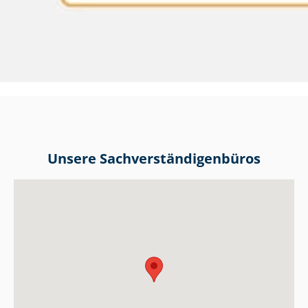
Unsere Sach­ver­stän­di­gen­bü­ros