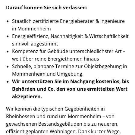
Darauf können Sie sich verlassen:
Staatlich zertifizierte Energieberater & Ingenieure
in Mommenheim
En­er­gie­ef­fi­zi­enz, Nachhaltigkeit & Wirt­schaft­lich­keit
sinnvoll abgestimmt
Kompetenz für Gebäude un­ter­schied­lichs­ter Art –
weit über reine Energiethemen hinaus
Schnelle, planbare Termine zur Objektbegehung in
Mommenheim und Umgebung.
Wir unterstützen Sie im Nachgang
kostenlos, bis
Behörden
und Co. den von uns ermittelten
Wert
akzeptieren
.
Wir kennen die typischen Gegebenheiten in
Rheinhessen und rund um Mommenheim – von
gewachsenen Be­stands­ge­bäu­den bis zu neueren,
effizient geplanten Wohnlagen. Dank kurzer Wege,