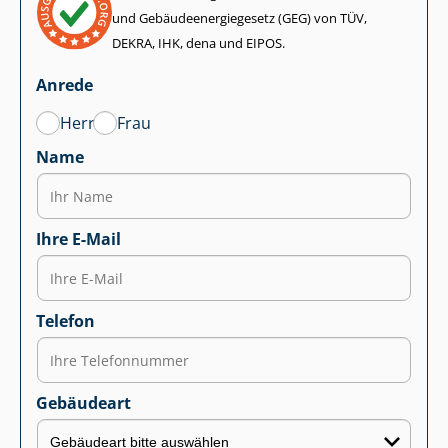
und Ge­bäu­de­en­er­gie­ge­setz (GEG) von TÜV,
DEKRA, IHK, dena und EIPOS.
Anrede
Herr
Frau
Name
Ihre E-Mail
Telefon
Gebäudeart