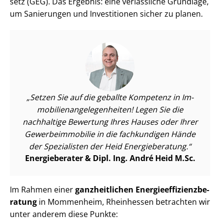
setz (GEG). Das Ergebnis: eine verlässliche Grundlage,
um Sanierungen und Investitionen sicher zu planen.
Setzen Sie auf die geballte Kompetenz in Im­
mo­bi­li­en­an­ge­le­gen­hei­ten! Legen Sie die
nachhaltige Bewertung Ihres Hauses oder Ihrer
Ge­wer­be­im­mo­bi­lie in die fachkundigen Hände
der Spezialisten der Heid Energieberatung.
Energieberater & Dipl. Ing. André Heid M.Sc.
Im Rahmen einer
ganzheitlichen En­er­gie­ef­fi­zi­enz­be­
ra­tung
in Mommenheim, Rheinhessen betrachten wir
unter anderem diese Punkte: