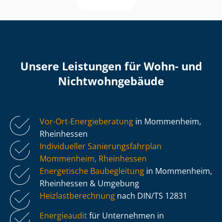
Unsere Leistungen für Wohn- und
Nicht­wohn­ge­bäu­de
Vor-Ort-Energieberatung
in Mommenheim,
Rheinhessen
Individueller Sa­nie­rungs­fahr­plan
Mommenheim, Rheinhessen
Energetische Baubegleitung
in Mommenheim,
Rheinhessen & Umgebung
Heiz­last­be­rech­nung
nach DIN/TS 12831
Energieaudit
für Unternehmen in