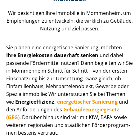
Wir besichtigen Ihre Immobilie in Mommenheim, um
Empfehlungen zu entwickeln, die wirklich zu Gebäude,
Nutzung und Ziel passen.
Sie planen eine energetische Sanierung, möchten
Ihre Energiekosten dauerhaft senken
und dabei
passende Fördermittel nutzen? Dann begleiten wir Sie
in Mommenheim Schritt für Schritt – von der ersten
Einschätzung bis zur Umsetzung. Ganz gleich, ob
Einfamilienhaus, Mehr­par­tei­en­ob­jekt, Gewerbe oder
Spe­zi­al­im­mo­bi­lie: Wir unterstützen Sie bei Themen
wie
En­er­gie­ef­fi­zi­enz,
energetischer Sanierung
und
den Anforderungen des
Ge­bäu­de­en­er­gie­ge­setz
(GEG)
. Darüber hinaus sind wir mit KfW, BAFA sowie
weiteren regionalen und staatlichen För­der­pro­gram­
men bestens vertraut.