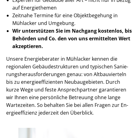
auf Energiethemen
Zeitnahe Termine für eine Objektbegehung in
Mühlacker und Umgebung.
Wir unterstützen Sie im Nachgang
kostenlos, bis
Behörden
und Co. den von uns ermittelten
Wert
akzeptieren
.
Unsere Energieberater in Mühlacker kennen die
regionalen Ge­bäu­de­struk­tu­ren und typischen Sa­nie­
rungs­her­aus­for­de­run­gen genau: von Altbauvierteln
bis zu en­er­gie­ef­fi­zi­en­ten Neubaugebieten. Durch
kurze Wege und feste Ansprechpartner garantieren
wir Ihnen eine persönliche Betreuung ohne lange
Wartezeiten. So behalten Sie bei allen Fragen zur En­
er­gie­ef­fi­zi­enz jederzeit den Überblick.