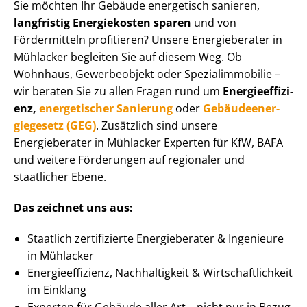
Sie möchten Ihr Gebäude energetisch sanieren,
langfristig Energiekosten sparen
und von
Fördermitteln profitieren? Unsere Energieberater in
Mühlacker begleiten Sie auf diesem Weg. Ob
Wohnhaus, Gewerbeobjekt oder Spe­zi­al­im­mo­bi­lie –
wir beraten Sie zu allen Fragen rund um
En­er­gie­ef­fi­zi­
enz,
energetischer Sanierung
oder
Ge­bäu­de­en­er­
gie­ge­setz (GEG)
. Zusätzlich sind unsere
Energieberater in Mühlacker Experten für KfW, BAFA
und weitere Förderungen auf regionaler und
staatlicher Ebene.
Das zeichnet uns aus:
Staatlich zertifizierte Energieberater & Ingenieure
in Mühlacker
En­er­gie­ef­fi­zi­enz, Nachhaltigkeit & Wirt­schaft­lich­keit
im Einklang
Experten für Gebäude aller Art – nicht nur in Bezug