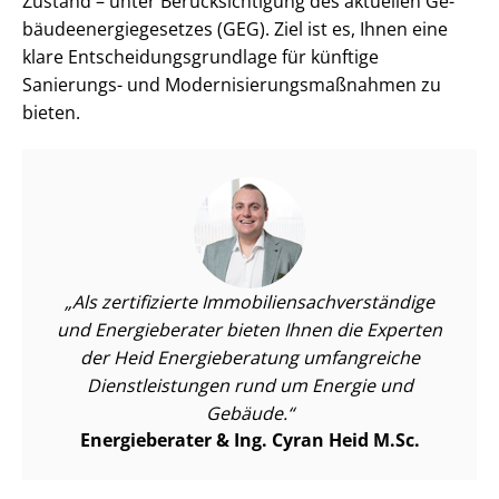
Zustand – unter Be­rück­sich­ti­gung des aktuellen Ge­
bäu­de­en­er­gie­ge­set­zes (GEG). Ziel ist es, Ihnen eine
klare Ent­schei­dungs­grund­la­ge für künftige
Sanierungs- und Mo­der­ni­sie­rungs­maß­nah­men zu
bieten.
Als zertifizierte Im­mo­bi­li­en­sach­ver­stän­di­ge
und Energieberater bieten Ihnen die Experten
der Heid Energieberatung umfangreiche
Dienst­leis­tun­gen rund um Energie und
Gebäude.
Energieberater & Ing. Cyran Heid M.Sc.