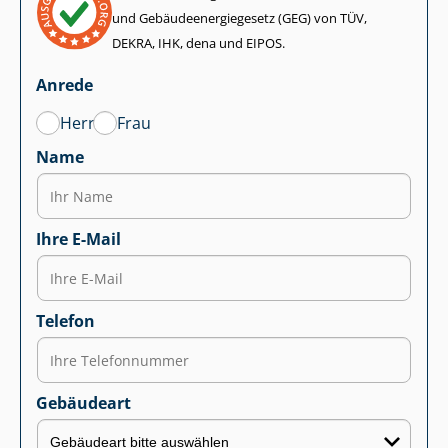
und Ge­bäu­de­en­er­gie­ge­setz (GEG) von TÜV,
DEKRA, IHK, dena und EIPOS.
Anrede
Herr
Frau
Name
Ihre E-Mail
Telefon
Gebäudeart