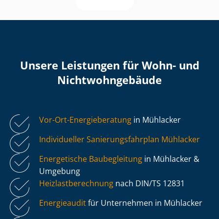
Unsere Leistungen für Wohn- und
Nicht­wohn­ge­bäu­de
Vor-Ort-Energieberatung
in Mühlacker
Individueller Sa­nie­rungs­fahr­plan Mühlacker
Energetische Baubegleitung
in Mühlacker &
Umgebung
Heiz­last­be­rech­nung
nach DIN/TS 12831
Energieaudit
für Unternehmen in Mühlacker