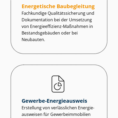
Energetische Baubegleitung
Fachkundige Qua­li­täts­si­che­rung und
Dokumentation bei der Umsetzung
von En­er­gie­ef­fi­zi­enz-Maßnahmen in
Be­stands­ge­bäu­den oder bei
Neubauten.
Gewerbe-Energieausweis
Erstellung von verlässlichen En­er­gie­
aus­wei­sen für Ge­wer­be­im­mo­bi­li­en