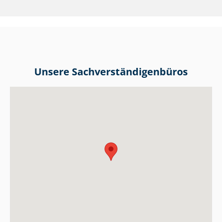
Unsere Sach­ver­stän­di­gen­bü­ros