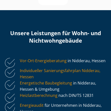
Unsere Leistungen für Wohn- und
Nicht­wohn­ge­bäu­de
Vor-Ort-Energieberatung
in Nidderau, Hessen
Individueller Sa­nie­rungs­fahr­plan Nidderau,
Hessen
Energetische Baubegleitung
in Nidderau,
Hessen & Umgebung
Heiz­last­be­rech­nung
nach DIN/TS 12831
Energieaudit
für Unternehmen in Nidderau,