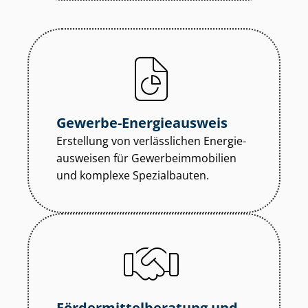
Gewerbe-Energieausweis
Erstellung von verlässlichen En­er­gie­
aus­wei­sen für Ge­wer­be­im­mo­bi­li­en
und komplexe Spezialbauten.
För­der­mit­tel­be­ra­tung und -