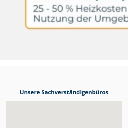
Unsere Sach­ver­stän­di­gen­bü­ros