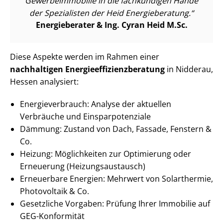
Ge­wer­be­im­mo­bi­lie in die fachkundigen Hände
der Spezialisten der Heid Energieberatung.
Energieberater & Ing. Cyran Heid M.Sc.
Diese Aspekte werden im Rahmen einer
nachhaltigen En­er­gie­ef­fi­zi­enz­be­ra­tung
in Nidderau,
Hessen analysiert:
En­er­gie­ver­brauch: Analyse der aktuellen
Verbräuche und Ein­spar­po­ten­zia­le
Dämmung: Zustand von Dach, Fassade, Fenstern &
Co.
Heizung: Möglichkeiten zur Optimierung oder
Erneuerung (Hei­zungs­aus­tausch)
Erneuerbare Energien: Mehrwert von Solarthermie,
Photovoltaik & Co.
Gesetzliche Vorgaben: Prüfung Ihrer Immobilie auf
GEG-Konformität