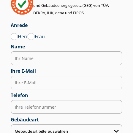
und Ge­bäu­de­en­er­gie­ge­setz (GEG) von TÜV,
DEKRA, IHK, dena und EIPOS.
Anrede
Herr
Frau
Name
Ihre E-Mail
Telefon
Gebäudeart