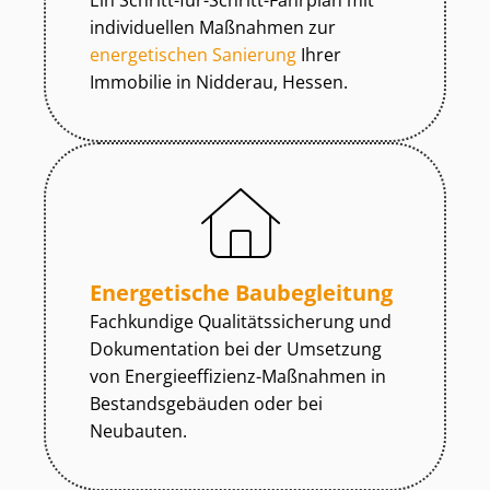
Ein Schritt-für-Schritt-Fahrplan mit
individuellen Maßnahmen zur
energetischen Sanierung
Ihrer
Immobilie in Nidderau, Hessen.
Energetische Baubegleitung
Fachkundige Qua­li­täts­si­che­rung und
Dokumentation bei der Umsetzung
von En­er­gie­ef­fi­zi­enz-Maßnahmen in
Be­stands­ge­bäu­den oder bei
Neubauten.