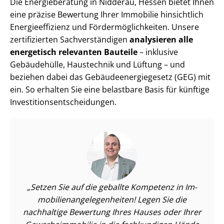
Die Energieberatung in Nidderau, Hessen bietet Ihnen
eine präzise Bewertung Ihrer Immobilie hinsichtlich
En­er­gie­ef­fi­zi­enz und För­der­mög­lich­kei­ten. Unsere
zertifizierten Sach­ver­stän­di­gen
analysieren alle
energetisch relevanten Bauteile
– inklusive
Gebäudehülle, Haustechnik und Lüftung – und
beziehen dabei das Ge­bäu­de­en­er­gie­ge­setz (GEG) mit
ein. So erhalten Sie eine belastbare Basis für künftige
In­ves­ti­ti­ons­ent­schei­dun­gen.
Setzen Sie auf die geballte Kompetenz in Im­
mo­bi­li­en­an­ge­le­gen­hei­ten! Legen Sie die
nachhaltige Bewertung Ihres Hauses oder Ihrer