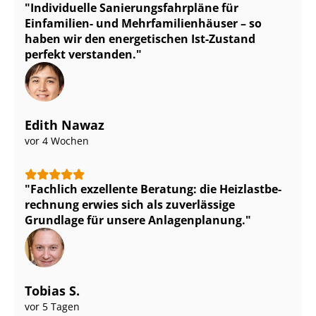
Individuelle Sa­nie­rungs­fahr­plä­ne für
Einfamilien- und Mehr­fa­mi­li­en­häu­ser – so
haben wir den energetischen Ist-Zustand
perfekt verstanden.
Edith Nawaz
vor 4 Wochen
Fachlich exzellente Beratung: die Heiz­last­be­
rech­nung erwies sich als zuverlässige
Grundlage für unsere Anlagenplanung.
Tobias S.
vor 5 Tagen