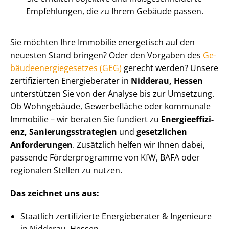
Empfehlungen, die zu Ihrem Gebäude passen.
Sie möchten Ihre Immobilie energetisch auf den
neuesten Stand bringen? Oder den Vorgaben des
Ge­
bäu­de­en­er­gie­ge­set­zes (GEG)
gerecht werden? Unsere
zertifizierten Energieberater in
Nidderau, Hessen
unterstützen Sie von der Analyse bis zur Umsetzung.
Ob Wohngebäude, Gewerbefläche oder kommunale
Immobilie – wir beraten Sie fundiert zu
En­er­gie­ef­fi­zi­
enz, Sa­nie­rungs­stra­te­gien
und
gesetzlichen
Anforderungen
. Zusätzlich helfen wir Ihnen dabei,
passende Förderprogramme von KfW, BAFA oder
regionalen Stellen zu nutzen.
Das zeichnet uns aus:
Staatlich zertifizierte Energieberater & Ingenieure
in Nidderau, Hessen.