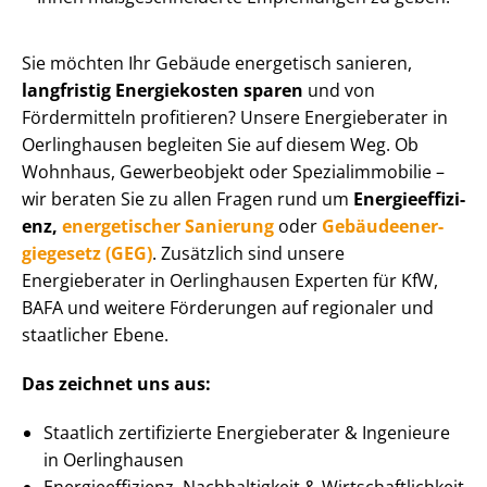
Sie möchten Ihr Gebäude energetisch sanieren,
langfristig Energiekosten sparen
und von
Fördermitteln profitieren? Unsere Energieberater in
Oerlinghausen begleiten Sie auf diesem Weg. Ob
Wohnhaus, Gewerbeobjekt oder Spe­zi­al­im­mo­bi­lie –
wir beraten Sie zu allen Fragen rund um
En­er­gie­ef­fi­zi­
enz,
energetischer Sanierung
oder
Ge­bäu­de­en­er­
gie­ge­setz (GEG)
. Zusätzlich sind unsere
Energieberater in Oerlinghausen Experten für KfW,
BAFA und weitere Förderungen auf regionaler und
staatlicher Ebene.
Das zeichnet uns aus:
Staatlich zertifizierte Energieberater & Ingenieure
in Oerlinghausen
En­er­gie­ef­fi­zi­enz, Nachhaltigkeit & Wirt­schaft­lich­keit