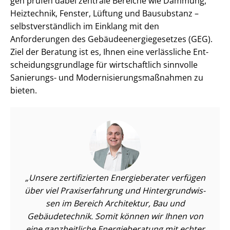
gen prüfen dabei zentrale Bereiche wie Dämmung,
Heiztechnik, Fenster, Lüftung und Bausubstanz –
selbst­ver­ständ­lich im Einklang mit den
Anforderungen des Ge­bäu­de­en­er­gie­ge­set­zes (GEG).
Ziel der Beratung ist es, Ihnen eine verlässliche Ent­
schei­dungs­grund­la­ge für wirtschaftlich sinnvolle
Sanierungs- und Mo­der­ni­sie­rungs­maß­nah­men zu
bieten.
Unsere zertifizierten Energieberater verfügen
über viel Praxiserfahrung und Hin­ter­grund­wis­
sen im Bereich Architektur, Bau und
Gebäudetechnik. Somit können wir Ihnen von
eine ganzheitliche Energieberatung mit echter