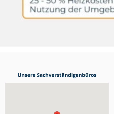
Unsere Sach­ver­stän­di­gen­bü­ros