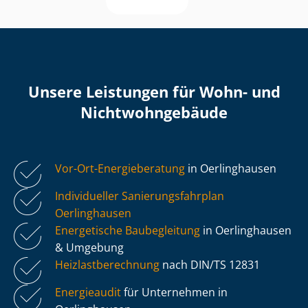
Unsere Leistungen für Wohn- und
Nicht­wohn­ge­bäu­de
Vor-Ort-Energieberatung
in Oerlinghausen
Individueller Sa­nie­rungs­fahr­plan
Oerlinghausen
Energetische Baubegleitung
in Oerlinghausen
& Umgebung
Heiz­last­be­rech­nung
nach DIN/TS 12831
Energieaudit
für Unternehmen in