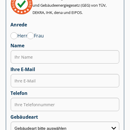
und Ge­bäu­de­en­er­gie­ge­setz (GEG) von TÜV,
DEKRA, IHK, dena und EIPOS.
Anrede
Herr
Frau
Name
Ihre E-Mail
Telefon
Gebäudeart