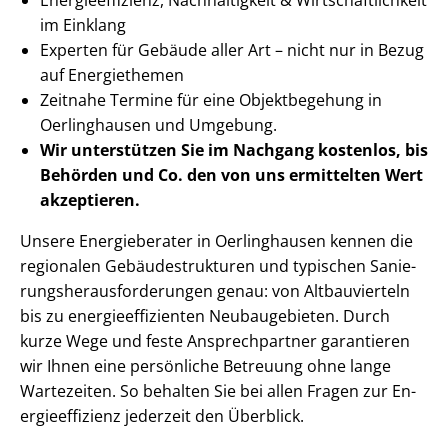
im Einklang
Experten für Gebäude aller Art – nicht nur in Bezug
auf Energiethemen
Zeitnahe Termine für eine Objektbegehung in
Oerlinghausen und Umgebung.
Wir unterstützen Sie im Nachgang
kostenlos, bis
Behörden
und Co. den von uns ermittelten
Wert
akzeptieren
.
Unsere Energieberater in Oerlinghausen kennen die
regionalen Ge­bäu­de­struk­tu­ren und typischen Sa­nie­
rungs­her­aus­for­de­run­gen genau: von Altbauvierteln
bis zu en­er­gie­ef­fi­zi­en­ten Neubaugebieten. Durch
kurze Wege und feste Ansprechpartner garantieren
wir Ihnen eine persönliche Betreuung ohne lange
Wartezeiten. So behalten Sie bei allen Fragen zur En­
er­gie­ef­fi­zi­enz jederzeit den Überblick.