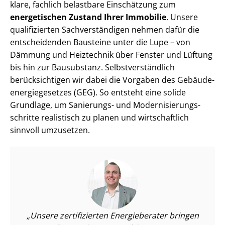
klare, fachlich belastbare Einschätzung zum
energetischen Zustand Ihrer Immobilie
. Unsere
qualifizierten Sach­ver­stän­di­gen nehmen dafür die
entscheidenden Bausteine unter die Lupe – von
Dämmung und Heiztechnik über Fenster und Lüftung
bis hin zur Bausubstanz. Selbst­ver­ständ­lich
berücksichtigen wir dabei die Vorgaben des Ge­bäu­de­
en­er­gie­ge­set­zes (GEG). So entsteht eine solide
Grundlage, um Sanierungs- und Mo­der­ni­sie­rungs­
schrit­te realistisch zu planen und wirtschaftlich
sinnvoll umzusetzen.
Unsere zertifizierten Energieberater bringen