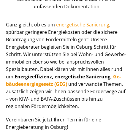
umfassenden Dokumentation.
Ganz gleich, ob es um
energetische Sanierung
,
spürbar geringere Energiekosten oder die sichere
Beantragung von Fördermitteln geht: Unsere
Energieberater begleiten Sie in Osburg Schritt für
Schritt. Wir unterstützen Sie bei Wohn- und Ge­wer­be­
im­mo­bi­li­en ebenso wie bei anspruchsvollen
Spezialbauten. Dabei klären wir mit Ihnen alles rund
um
En­er­gie­ef­fi­zi­enz, energetische Sanierung,
Ge­
bäu­de­en­er­gie­ge­setz (GEG)
und verwandte Themen.
Zusätzlich zeigen wir Ihnen passende Förderwege auf
– von KfW- und BAFA-Zuschüssen bis hin zu
regionalen För­der­mög­lich­kei­ten.
Vereinbaren Sie jetzt Ihren Termin für eine
Energieberatung in Osburg!