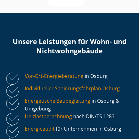
Unsere Leistungen für Wohn- und
Nicht­wohn­ge­bäu­de
Vor-Ort-Energieberatung
in Osburg
Individueller Sa­nie­rungs­fahr­plan Osburg
Energetische Baubegleitung
in Osburg &
Umgebung
Heiz­last­be­rech­nung
nach DIN/TS 12831
Energieaudit
für Unternehmen in Osburg