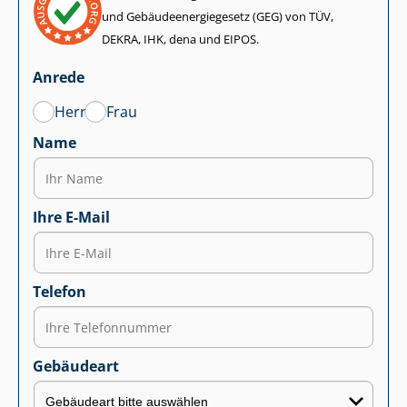
und Ge­bäu­de­en­er­gie­ge­setz (GEG) von TÜV,
DEKRA, IHK, dena und EIPOS.
Anrede
Herr
Frau
Name
Ihre E-Mail
Telefon
Gebäudeart