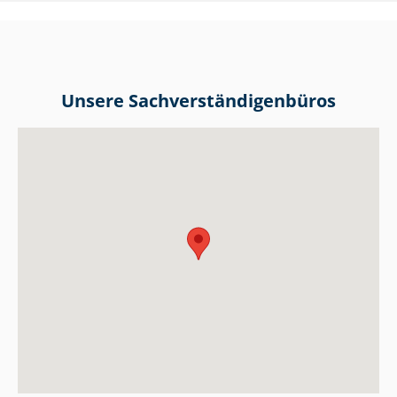
Unsere Sach­ver­stän­di­gen­bü­ros