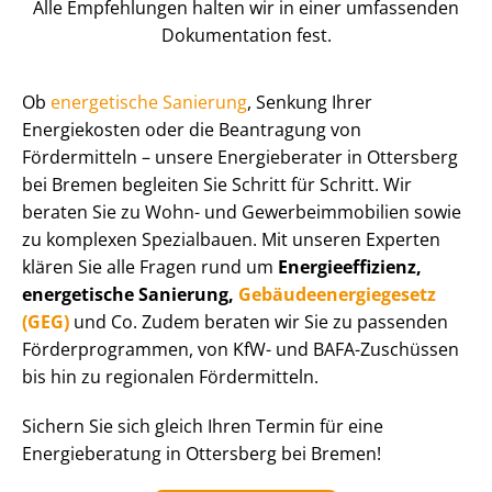
Alle Empfehlungen halten wir in einer umfassenden
Dokumentation fest.
Ob
energetische Sanierung
, Senkung Ihrer
Energiekosten oder die Beantragung von
Fördermitteln – unsere Energieberater in Ottersberg
bei Bremen begleiten Sie Schritt für Schritt. Wir
beraten Sie zu Wohn- und Ge­wer­be­im­mo­bi­li­en sowie
zu komplexen Spezialbauen. Mit unseren Experten
klären Sie alle Fragen rund um
En­er­gie­ef­fi­zi­enz,
energetische Sanierung,
Ge­bäu­de­en­er­gie­ge­setz
(GEG)
und Co. Zudem beraten wir Sie zu passenden
För­der­pro­gram­men, von KfW- und BAFA-Zuschüssen
bis hin zu regionalen Fördermitteln.
Sichern Sie sich gleich Ihren Termin für eine
Energieberatung in Ottersberg bei Bremen!