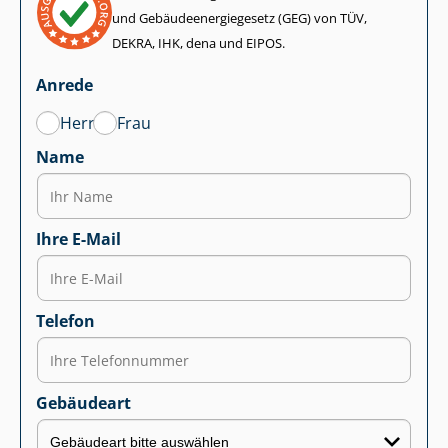
und Ge­bäu­de­en­er­gie­ge­setz (GEG) von TÜV,
DEKRA, IHK, dena und EIPOS.
Anrede
Herr
Frau
Name
Ihre E-Mail
Telefon
Gebäudeart