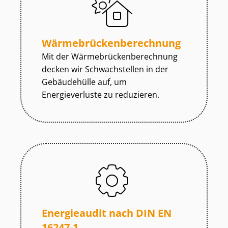
Wär­me­brü­cken­be­rech­nung
Mit der Wär­me­brü­cken­be­rech­nung
decken wir Schwachstellen in der
Gebäudehülle auf, um
Energieverluste zu reduzieren.
Energieaudit nach DIN EN
16247-1