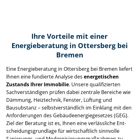
Ihre Vorteile mit einer
Energieberatung in Ottersberg bei
Bremen
Eine Energieberatung in Ottersberg bei Bremen liefert
Ihnen eine fundierte Analyse des
energetischen
Zustands Ihrer Immobilie
. Unsere qualifizierten
Sach­ver­stän­di­gen prüfen dabei zentrale Bereiche wie
Dämmung, Heiztechnik, Fenster, Lüftung und
Bausubstanz – selbst­ver­ständ­lich im Einklang mit den
Anforderungen des Ge­bäu­de­en­er­gie­ge­set­zes (GEG).
Ziel der Beratung ist es, Ihnen eine verlässliche Ent­
schei­dungs­grund­la­ge für wirtschaftlich sinnvolle
Sanierungs- und Mo­der­ni­sie­rungs­maß­nah­men zu