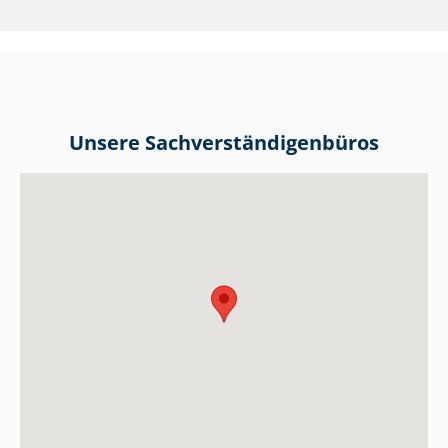
Unsere Sach­ver­stän­di­gen­bü­ros