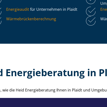
Um
Energieaudit
für Unternehmen in Plaidt
Ene
Wär­me­brü­cken­be­rech­nung
Wär
d Energieberatung in Pl
o, wie die Heid Energieberatung Ihnen in Plaidt und Umgebu