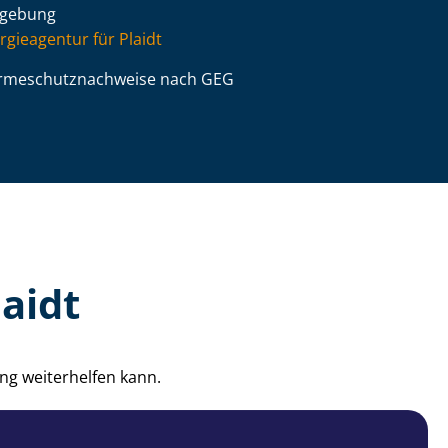
gebung
rgieagentur für Plaidt
­me­schutz­nach­wei­se nach GEG
aidt
ng weiterhelfen kann.