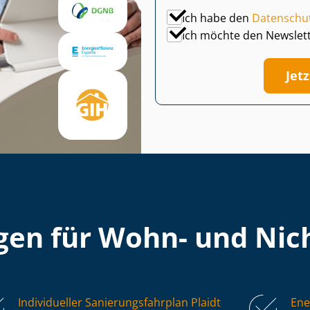
Ich habe den
Datenschu
Ich möchte den Newslet
Jet
en für Wohn- und Nich
Individueller Sa­nie­rungs­fahr­plan Plaidt
Ene