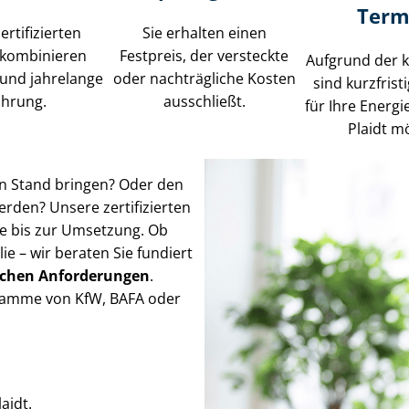
Term
ertifizierten
Sie erhalten einen
 kombinieren
Festpreis, der versteckte
Aufgrund der 
und jahrelange
oder nachträgliche Kosten
sind kurzfris
ahrung.
ausschließt.
für Ihre Energ
Plaidt mö
en Stand bringen? Oder den
rden? Unsere zertifizierten
se bis zur Umsetzung. Ob
– wir beraten Sie fundiert
ichen Anforderungen
.
gramme von KfW, BAFA oder
aidt.