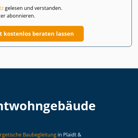
tz
gelesen und verstanden.
ter abonnieren.
zt kostenlos beraten lassen
t­wohn­ge­bäu­de
rgetische Baubegleitung
in Plaidt &