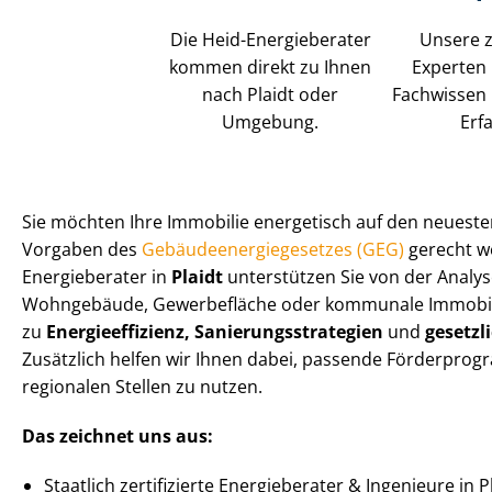
Die Heid-Energieberater
Unsere z
kommen direkt zu Ihnen
Experten
nach Plaidt oder
Fachwissen 
Umgebung.
Erf
Sie möchten Ihre Immobilie energetisch auf den neuest
Vorgaben des
Ge­bäu­de­en­er­gie­ge­set­zes (GEG)
gerecht we
Energieberater in
Plaidt
unterstützen Sie von der Analy
Wohngebäude, Gewerbefläche oder kommunale Immobilie 
zu
En­er­gie­ef­fi­zi­enz, Sa­nie­rungs­stra­te­gien
und
gesetzl
Zusätzlich helfen wir Ihnen dabei, passende Förderpro
regionalen Stellen zu nutzen.
Das zeichnet uns aus:
Staatlich zertifizierte Energieberater & Ingenieure in Pl