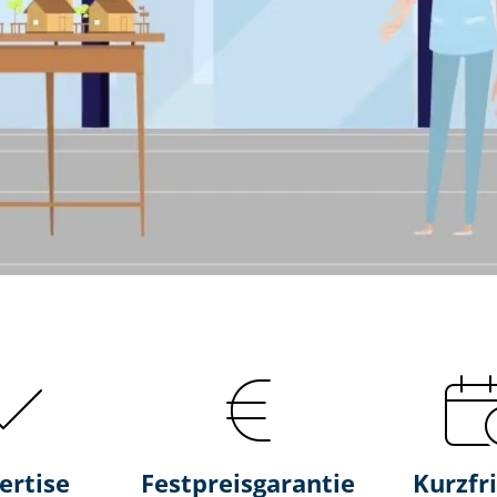
ertise
Fest­preis­ga­ran­tie
Kurzfri