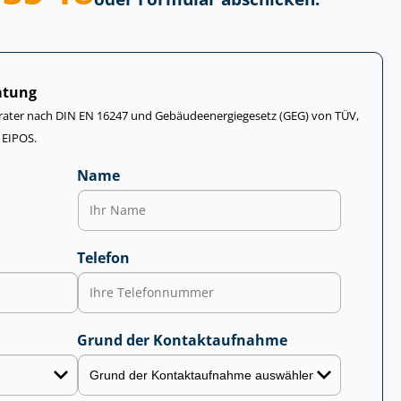
atung
rater nach DIN EN 16247 und Ge­bäu­de­en­er­gie­ge­setz (GEG) von TÜV,
 EIPOS.
Name
Telefon
Grund der Kontaktaufnahme