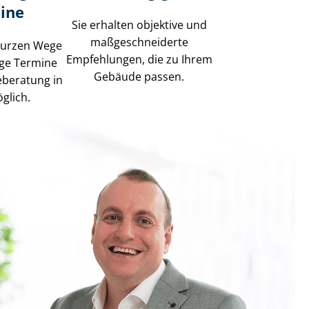
ine
Sie erhalten objektive und
maß­ge­schnei­der­te
kurzen Wege
Empfehlungen, die zu Ihrem
tige Termine
Gebäude passen.
ieberatung in
glich.