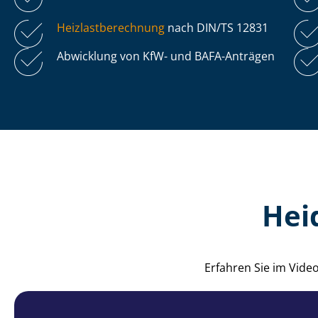
Heiz­last­be­rech­nung
nach DIN/TS 12831
Abwicklung von KfW- und BAFA-Anträgen
Hei
Erfahren Sie im Vide