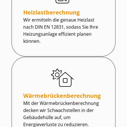
Heiz­last­be­rech­nung
Wir ermitteln die genaue Heizlast
nach DIN EN 12831, sodass Sie Ihre
Heizungsanlage effizient planen
können.
Wär­me­brü­cken­be­rech­nung
Mit der Wär­me­brü­cken­be­rech­nung
decken wir Schwachstellen in der
Gebäudehülle auf, um
Energieverluste zu reduzieren.