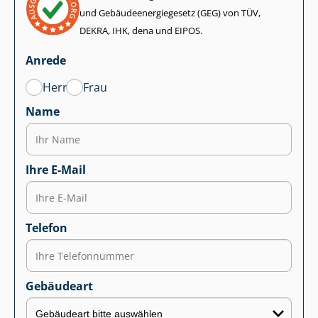
und Ge­bäu­de­en­er­gie­ge­setz (GEG) von TÜV,
DEKRA, IHK, dena und EIPOS.
Anrede
Herr
Frau
Name
Ihre E-Mail
Telefon
Gebäudeart