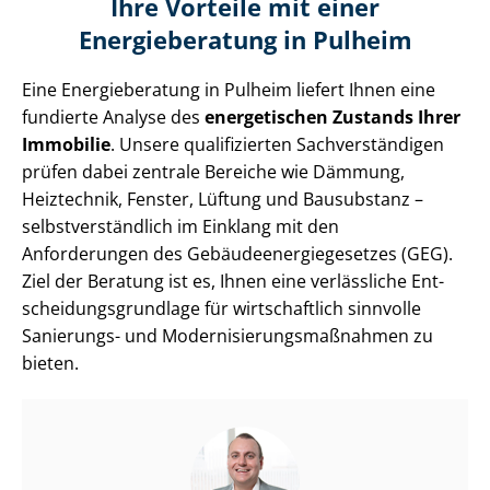
Ihre Vorteile mit einer
Energieberatung in Pulheim
Eine Energieberatung in Pulheim liefert Ihnen eine
fundierte Analyse des
energetischen Zustands Ihrer
Immobilie
. Unsere qualifizierten Sach­ver­stän­di­gen
prüfen dabei zentrale Bereiche wie Dämmung,
Heiztechnik, Fenster, Lüftung und Bausubstanz –
selbst­ver­ständ­lich im Einklang mit den
Anforderungen des Ge­bäu­de­en­er­gie­ge­set­zes (GEG).
Ziel der Beratung ist es, Ihnen eine verlässliche Ent­
schei­dungs­grund­la­ge für wirtschaftlich sinnvolle
Sanierungs- und Mo­der­ni­sie­rungs­maß­nah­men zu
bieten.