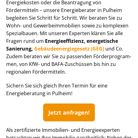
Energiekosten oder die Beantragung von
Fördermitteln – unsere Energieberater in Pulheim
begleiten Sie Schritt für Schritt. Wir beraten Sie zu
Wohn- und Ge­wer­be­im­mo­bi­li­en sowie zu komplexen
Spezialbauen. Mit unseren Experten klären Sie alle
Fragen rund um
En­er­gie­ef­fi­zi­enz, energetische
Sanierung,
Ge­bäu­de­en­er­gie­ge­setz (GEG)
und Co.
Zudem beraten wir Sie zu passenden För­der­pro­gram­
men, von KfW- und BAFA-Zuschüssen bis hin zu
regionalen Fördermitteln.
Sichern Sie sich gleich Ihren Termin für eine
Energieberatung in Pulheim!
Jetzt anfragen!
Als zertifizierte Immobilien- und Energieexperten
betrachten wir Ihre Immobilie ganzheitlich: Neben der