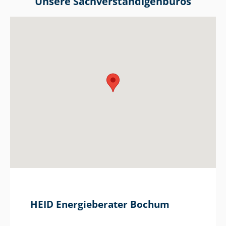
Unsere Sach­ver­stän­di­gen­bü­ros
HEID Energieberater Bochum