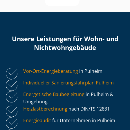
Unsere Leistungen für Wohn- und
Nicht­wohn­ge­bäu­de
Vor-Ort-Energieberatung
in Pulheim
Individueller Sa­nie­rungs­fahr­plan Pulheim
Energetische Baubegleitung
in Pulheim &
Umgebung
Heiz­last­be­rech­nung
nach DIN/TS 12831
Energieaudit
für Unternehmen in Pulheim