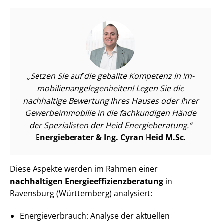
Setzen Sie auf die geballte Kompetenz in Im­
mo­bi­li­en­an­ge­le­gen­hei­ten! Legen Sie die
nachhaltige Bewertung Ihres Hauses oder Ihrer
Ge­wer­be­im­mo­bi­lie in die fachkundigen Hände
der Spezialisten der Heid Energieberatung.
Energieberater & Ing. Cyran Heid M.Sc.
Diese Aspekte werden im Rahmen einer
nachhaltigen En­er­gie­ef­fi­zi­enz­be­ra­tung
in
Ravensburg (Württemberg) analysiert:
En­er­gie­ver­brauch: Analyse der aktuellen