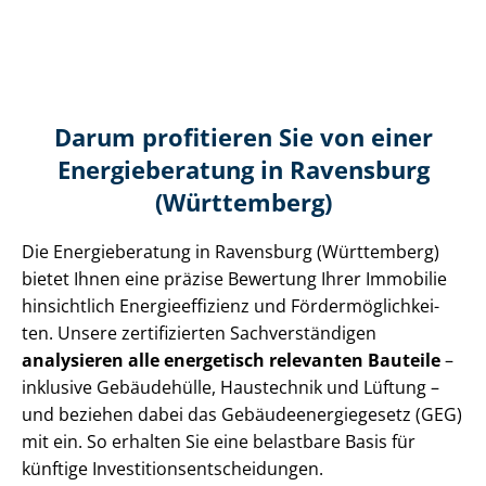
Darum profitieren Sie von einer
Energieberatung in Ravensburg
(Württemberg)
Die Energieberatung in Ravensburg (Württemberg)
bietet Ihnen eine präzise Bewertung Ihrer Immobilie
hinsichtlich En­er­gie­ef­fi­zi­enz und För­der­mög­lich­kei­
ten. Unsere zertifizierten Sach­ver­stän­di­gen
analysieren alle energetisch relevanten Bauteile
–
inklusive Gebäudehülle, Haustechnik und Lüftung –
und beziehen dabei das Ge­bäu­de­en­er­gie­ge­setz (GEG)
mit ein. So erhalten Sie eine belastbare Basis für
künftige In­ves­ti­ti­ons­ent­schei­dun­gen.