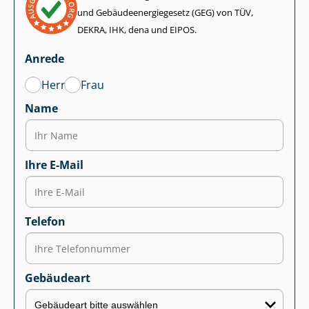
und Ge­bäu­de­en­er­gie­ge­setz (GEG) von TÜV,
DEKRA, IHK, dena und EIPOS.
Anrede
Herr
Frau
Name
Ihre E-Mail
Telefon
Gebäudeart