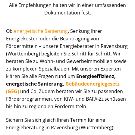
Alle Empfehlungen halten wir in einer umfassenden
Dokumentation fest.
Ob
energetische Sanierung
, Senkung Ihrer
Energiekosten oder die Beantragung von
Fördermitteln – unsere Energieberater in Ravensburg
(Württemberg) begleiten Sie Schritt für Schritt. Wir
beraten Sie zu Wohn- und Ge­wer­be­im­mo­bi­li­en sowie
zu komplexen Spezialbauen. Mit unseren Experten
klären Sie alle Fragen rund um
En­er­gie­ef­fi­zi­enz,
energetische Sanierung,
Ge­bäu­de­en­er­gie­ge­setz
(GEG)
und Co. Zudem beraten wir Sie zu passenden
För­der­pro­gram­men, von KfW- und BAFA-Zuschüssen
bis hin zu regionalen Fördermitteln.
Sichern Sie sich gleich Ihren Termin für eine
Energieberatung in Ravensburg (Württemberg)!