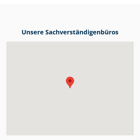
Unsere Sach­ver­stän­di­gen­bü­ros