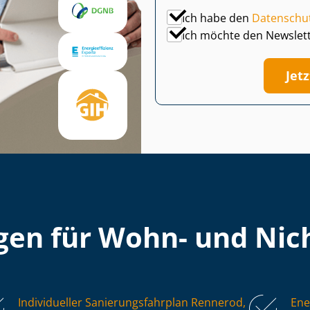
Ich habe den
Datenschu
Ich möchte den Newslet
Jet
en für Wohn- und Nich
Individueller Sa­nie­rungs­fahr­plan Rennerod,
Ene