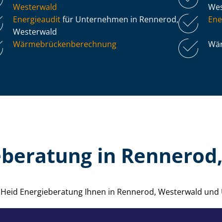
Westerwald
We
Energieaudit
für Unternehmen in Rennerod,
Ene
Westerwald
Wär­me­brü­cken­be­rech­nung
Wär
eberatung in Rennerod
ie Heid Energieberatung Ihnen in Rennerod, Westerwald un