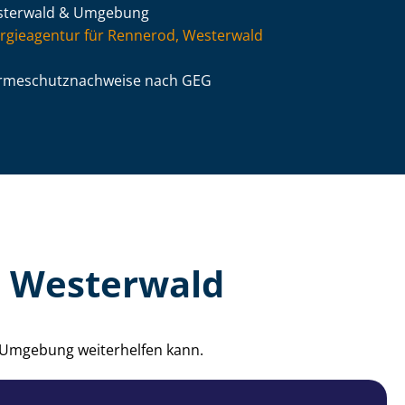
sterwald & Umgebung
rgieagentur für Rennerod, Westerwald
­me­schutz­nach­wei­se nach GEG
, Westerwald
d Umgebung weiterhelfen kann.