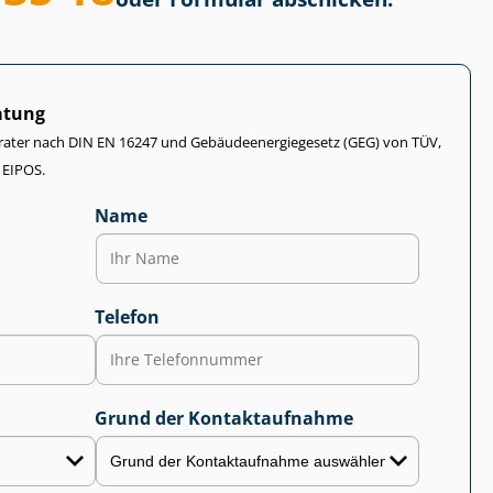
atung
rater nach DIN EN 16247 und Ge­bäu­de­en­er­gie­ge­setz (GEG) von TÜV,
 EIPOS.
Name
Telefon
Grund der Kontaktaufnahme