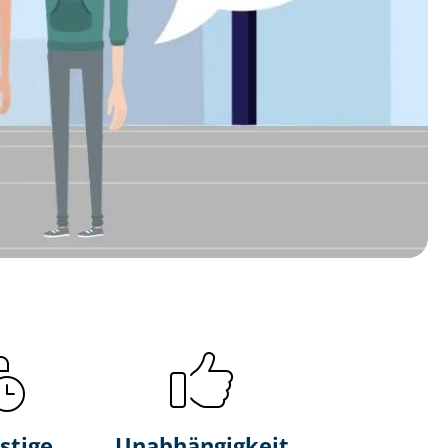
stige
Unabhängigkeit