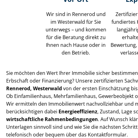
Wir sind in Rennerod und
Zertifizie
im Westerwald für Sie
fundiertes
unterwegs – und kommen
langjähri
für die Beratung direkt zu
erhalt
Ihnen nach Hause oder in
Bewertung, 
den Betrieb.
verlass
Sie möchten den Wert Ihrer Immobilie sicher bestimmen –
Erbschaft oder Finanzierung? Unsere zertifizierten Sach­ver
Rennerod, Westerwald
von der ersten Einschätzung bis
Ob Einfamilienhaus, Mehr­fa­mi­li­en­haus, Gewerbeobjek
Wir ermitteln den Immobilienwert nachvollziehbar und 
berücksichtigen dabei
En­er­gie­ef­fi­zi­enz
, Zustand, Lage s
wirtschaftliche Rah­men­be­din­gun­gen
. Auf Wunsch klä
Unterlagen sinnvoll sind und wie Sie die nächsten Schrit
telefonisch oder bequem über das Kontaktformular.