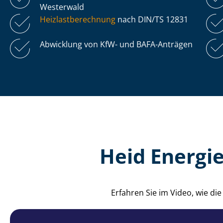
Westerwald
Heiz­last­be­rech­nung
nach DIN/TS 12831
Abwicklung von KfW- und BAFA-Anträgen
Heid Energi
Erfahren Sie im Video, wie d