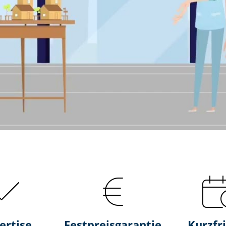
ertise
Fest­preis­ga­ran­tie
Kurzfri