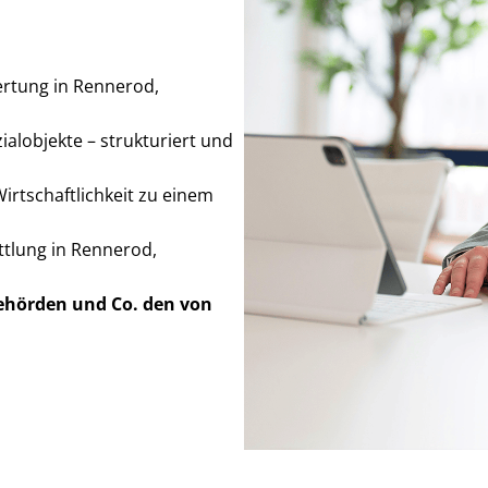
wer­tung in Rennerod,
lobjekte – strukturiert und
t­schaft­lich­keit zu einem
tlung in Rennerod,
Behörden
und Co. den von