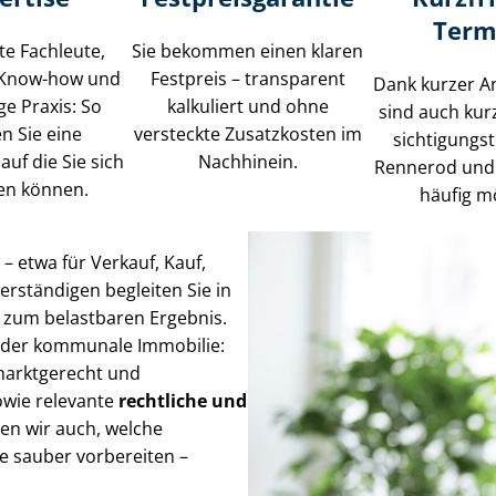
Term
rte Fachleute,
Sie bekommen einen klaren
 Know-how und
Festpreis – transparent
Dank kurzer A
ge Praxis: So
kalkuliert und ohne
sind auch kurz
en Sie eine
versteckte Zusatzkosten im
sich­ti­gungs­
auf die Sie sich
Nachhinein.
Rennerod un
en können.
häufig m
 etwa für Verkauf, Kauf,
­stän­di­gen begleiten Sie in
 zum belastbaren Ergebnis.
t oder kommunale Immobilie:
marktgerecht und
owie relevante
rechtliche und
ren wir auch, welche
te sauber vorbereiten –