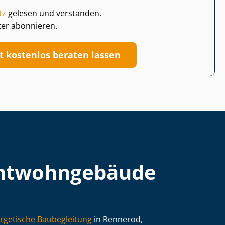
tz
gelesen und verstanden.
ter abonnieren.
zt kostenlos beraten lassen
t­wohn­ge­bäu­de
rgetische Baubegleitung
in Rennerod,