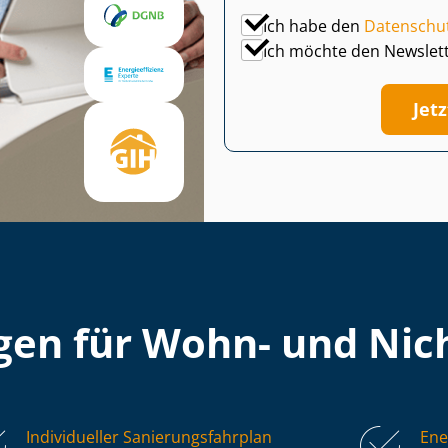
Ich habe den
Datenschu
Ich möchte den Newslet
Jet
en für Wohn- und Nich
Individueller Sa­nie­rungs­fahr­plan
Ene