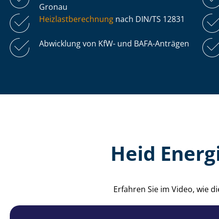
Gronau
Heiz­last­be­rech­nung
nach DIN/TS 12831
Abwicklung von KfW- und BAFA-Anträgen
Heid Energ
Erfahren Sie im Video, wie 