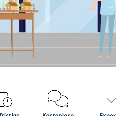
fristige
Kostenlose
Exper