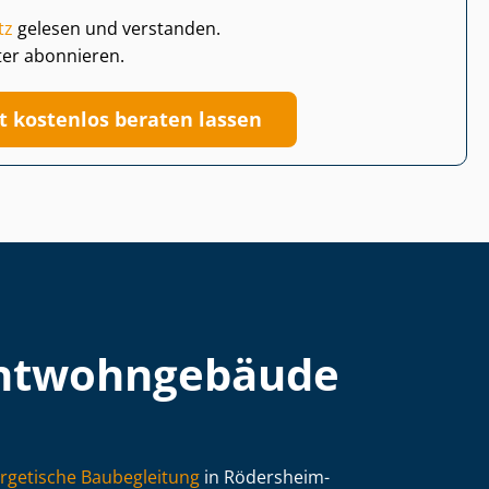
tz
gelesen und verstanden.
ter abonnieren.
zt kostenlos beraten lassen
t­wohn­ge­bäu­de
rgetische Baubegleitung
in Rödersheim-