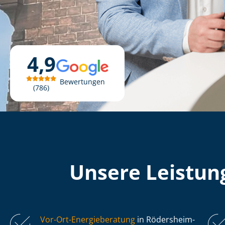
4,9
Bewertungen
786
Unsere Leistung
Vor-Ort-Energieberatung
in Rödersheim-