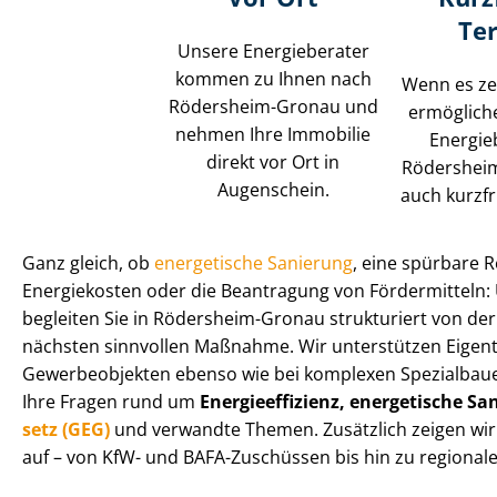
Te
Unsere Energieberater
kommen zu Ihnen nach
Wenn es zei
Rödersheim-Gronau und
ermögliche
nehmen Ihre Immobilie
Energie
direkt vor Ort in
Rödershei
Augenschein.
auch kurzfr
Ganz gleich, ob
energetische Sanierung
, eine spürbare 
Energiekosten oder die Beantragung von Fördermitteln:
begleiten Sie in Rödersheim-Gronau strukturiert von der
nächsten sinnvollen Maßnahme. Wir unterstützen Eige
Gewerbeobjekten ebenso wie bei komplexen Spezialbaue
Ihre Fragen rund um
En­er­gie­ef­fi­zi­enz, energetische 
setz (GEG)
und verwandte Themen. Zusätzlich zeigen wi
auf – von KfW- und BAFA-Zuschüssen bis hin zu regionale