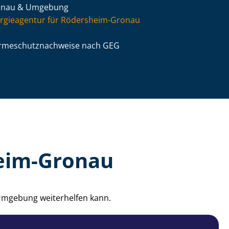
onau & Umgebung
rgieagentur für Rödersheim-Gronau
­me­schutz­nach­wei­se nach GEG
heim-Gronau
 Umgebung weiterhelfen kann.