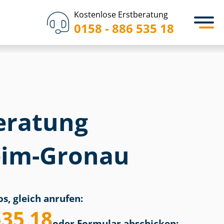
Kostenlose Erstberatung
0158 - 886 535 18
eratung
eim-Gronau
s, gleich anrufen:
535 18
oder Formular abschicken: