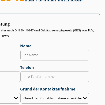
atung
rater nach DIN EN 16247 und Ge­bäu­de­en­er­gie­ge­setz (GEG) von TÜV,
 EIPOS.
Name
Telefon
Grund der Kontaktaufnahme