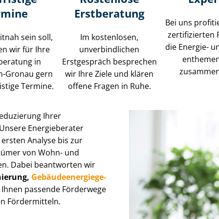
rmine
Erstberatung
Bei uns profiti
zertifizierten
tnah sein soll,
Im kostenlosen,
die Energie- und
n wir für Ihre
unverbindlichen
en­the­me
beratung in
Erstgespräch besprechen
zusammen
m-Gronau gern
wir Ihre Ziele und klären
istige Termine.
offene Fragen in Ruhe.
Reduzierung Ihrer
 Unsere Energieberater
 ersten Analyse bis zur
ntümer von Wohn- und
n. Dabei beantworten wir
Sanierung,
Ge­bäu­de­en­er­gie­ge­
r Ihnen passende Förderwege
n Fördermitteln.