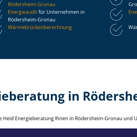
Rödersheim-Gronau
Gr
Energieaudit
für Unternehmen in
Ene
Rödersheim-Gronau
Wär­me­brü­cken­be­rech­nung
Wär
ieberatung in Röders
die Heid Energieberatung Ihnen in Rödersheim-Gronau und