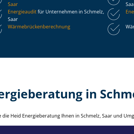
Saar
Sa
Energieaudit
für Unternehmen in Schmelz,
Ene
Saar
Wär­me­brü­cken­be­rech­nung
Wär
ergieberatung in Schme
ie die Heid Energieberatung Ihnen in Schmelz, Saar und Um