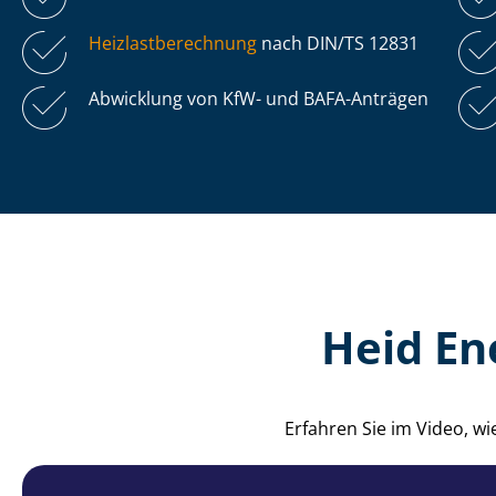
Heiz­last­be­rech­nung
nach DIN/TS 12831
Abwicklung von KfW- und BAFA-Anträgen
Heid En
Erfahren Sie im Video, w