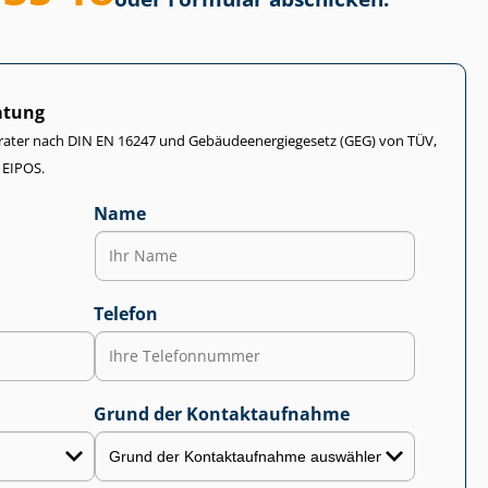
atung
rater nach DIN EN 16247 und Ge­bäu­de­en­er­gie­ge­setz (GEG) von TÜV,
 EIPOS.
Name
Telefon
Grund der Kontaktaufnahme