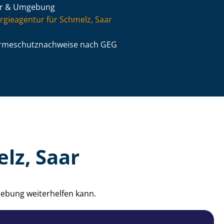
ar & Umgebung
rgieagentur für Schmelz, Saar
­me­schutz­nach­wei­se nach GEG
lz, Saar
gebung weiterhelfen kann.