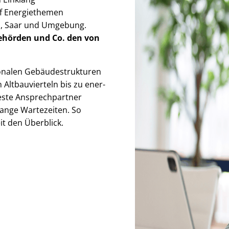
auf Energiethemen
z, Saar und Umgebung.
Behörden
und Co. den von
alen Ge­bäu­de­struk­tu­ren
 Altbauvierteln bis zu en­er­
 feste Ansprechpartner
lange Wartezeiten. So
zeit den Überblick.