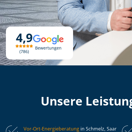
4,9
Bewertungen
786
Unsere Leistung
Vor-Ort-Energieberatung
in Schmelz, Saar