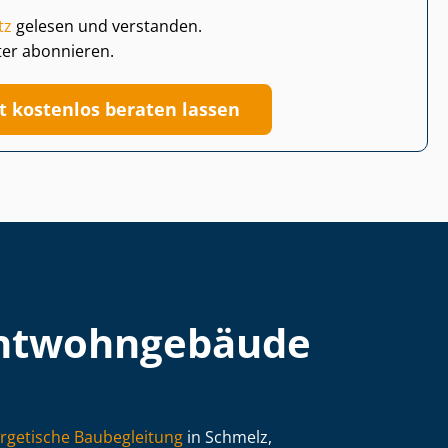
tz
gelesen und verstanden.
ter abonnieren.
zt kostenlos beraten lassen
t­wohn­ge­bäu­de
rgetische Baubegleitung
in Schmelz,