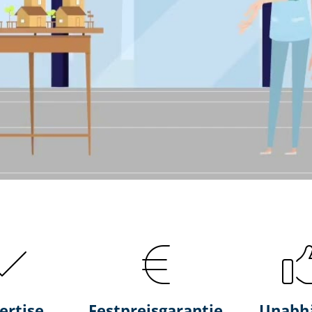
ertise
Fest­preis­ga­ran­tie
Unabh