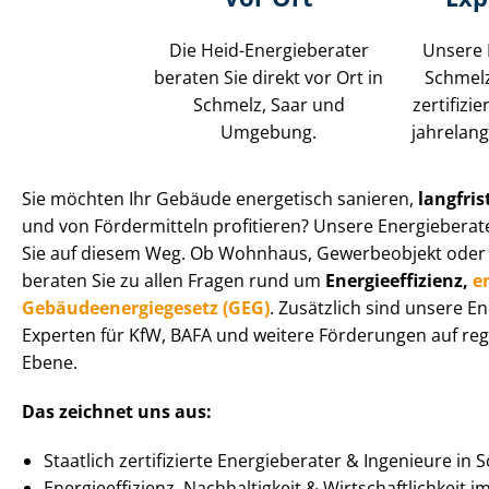
Die Heid-Energieberater
Unsere 
beraten Sie direkt vor Ort in
Schmelz
Schmelz, Saar und
zertifizi
Umgebung.
jahrelang
Sie möchten Ihr Gebäude energetisch sanieren,
langfris
und von Fördermitteln profitieren? Unsere Energieberate
Sie auf diesem Weg. Ob Wohnhaus, Gewerbeobjekt oder Spe­z
beraten Sie zu allen Fragen rund um
En­er­gie­ef­fi­zi­enz,
e
Ge­bäu­de­en­er­gie­ge­setz (GEG)
. Zusätzlich sind unsere E
Experten für KfW, BAFA und weitere Förderungen auf regi
Ebene.
Das zeichnet uns aus:
Staatlich zertifizierte Energieberater & Ingenieure in 
En­er­gie­ef­fi­zi­enz, Nachhaltigkeit & Wirt­schaft­lich­keit 