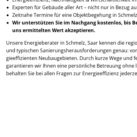
Experten für Gebäude aller Art – nicht nur in Bezug 
Zeitnahe Termine für eine Objektbegehung in Schmel
Wir unterstützen Sie im Nachgang
kostenlos, bis 
uns ermittelten
Wert akzeptieren
.
Unsere Energieberater in Schmelz, Saar kennen die region
und typischen Sa­nie­rungs­her­aus­for­de­run­gen genau: von
gie­ef­fi­zi­en­ten Neubaugebieten. Durch kurze Wege und
garantieren wir Ihnen eine persönliche Betreuung ohne 
behalten Sie bei allen Fragen zur En­er­gie­ef­fi­zi­enz jeder