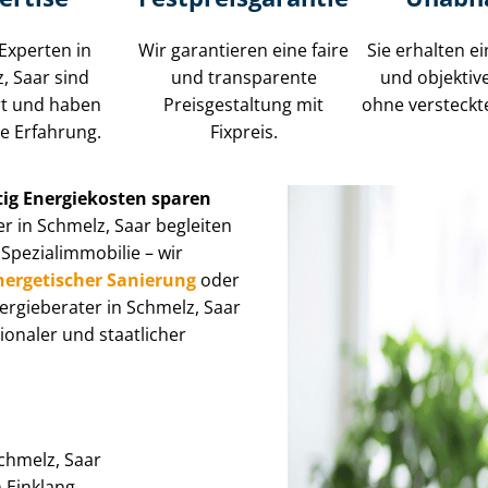
Experten in
Wir garantieren eine faire
Sie erhalten ei
, Saar sind
und transparente
und objektiv
ert und haben
Preisgestaltung mit
ohne versteckt
e Erfahrung.
Fixpreis.
tig Energiekosten sparen
r in Schmelz, Saar begleiten
i­al­im­mo­bi­lie – wir
nergetischer Sanierung
oder
nergieberater in Schmelz, Saar
onaler und staatlicher
Schmelz, Saar
im Einklang