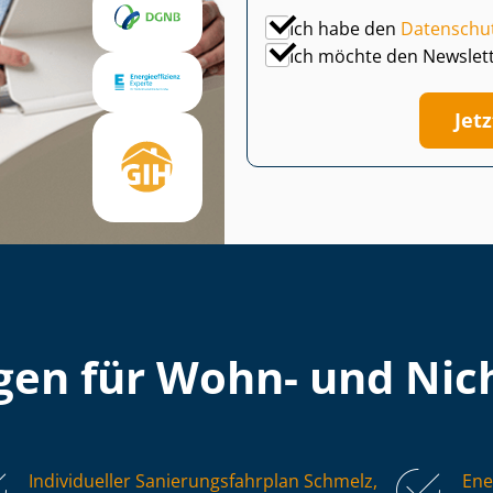
Ich habe den
Datenschu
Ich möchte den Newslet
Jet
en für Wohn- und Nich
Individueller Sa­nie­rungs­fahr­plan Schmelz,
Ene