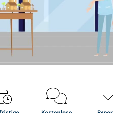
fristige
Kostenlose
Exper