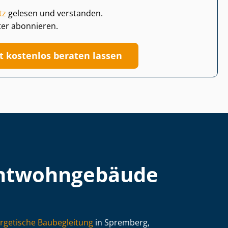
tz
gelesen und verstanden.
ter abonnieren.
zt kostenlos beraten lassen
t­wohn­ge­bäu­de
rgetische Baubegleitung
in Spremberg,