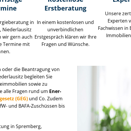
rmine
Erstberatung
Unsere zerti
Experten 
rgieberatung in
In einem kostenlosen und
Fachwissen in 
 Niederlausitz
unverbindlichen
Im­mo­bi­li­e
 wir gern auch
Erstgespräch klären wir Ihre
ge Termine mit
Fragen und Wünsche.
hnen.
n oder die Beantragung von
derlausitz begleiten Sie
im­mo­bi­li­en sowie zu
ie alle Fragen rund um
En­er­
­ge­setz (GEG)
und Co. Zudem
 KfW- und BAFA-Zuschüssen bis
atung in Spremberg,