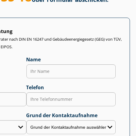
atung
rater nach DIN EN 16247 und Ge­bäu­de­en­er­gie­ge­setz (GEG) von TÜV,
 EIPOS.
Name
Telefon
Grund der Kontaktaufnahme