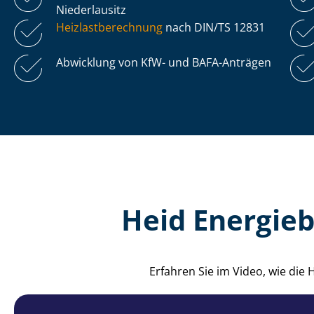
Niederlausitz
Heiz­last­be­rech­nung
nach DIN/TS 12831
Abwicklung von KfW- und BAFA-Anträgen
Heid Energieb
Erfahren Sie im Video, wie di