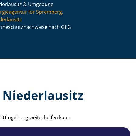
derlausitz & Umgebung
rgieagentur für Spremberg,
derlausitz
­me­schutz­nach­wei­se nach GEG
 Niederlausitz
nd Umgebung weiterhelfen kann.