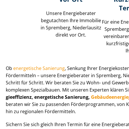
Te
Unsere Energieberater
begutachten Ihre Immobilie
Für eine Ene
in Spremberg, Niederlausitz
Spremberg,
direkt vor Ort.
vereinbaren
kurzfristi
I
Ob
energetische Sanierung
, Senkung Ihrer Energiekoste
Fördermitteln – unsere Energieberater in Spremberg, Nie
Schritt für Schritt. Wir beraten Sie zu Wohn- und Ge­wer­be­
komplexen Spezialbauen. Mit unseren Experten klären S
gie­ef­fi­zi­enz, energetische Sanierung,
Ge­bäu­de­en­er­gie
beraten wir Sie zu passenden För­der­pro­gram­men, von
hin zu regionalen Fördermitteln.
Sichern Sie sich gleich Ihren Termin für eine Energieber