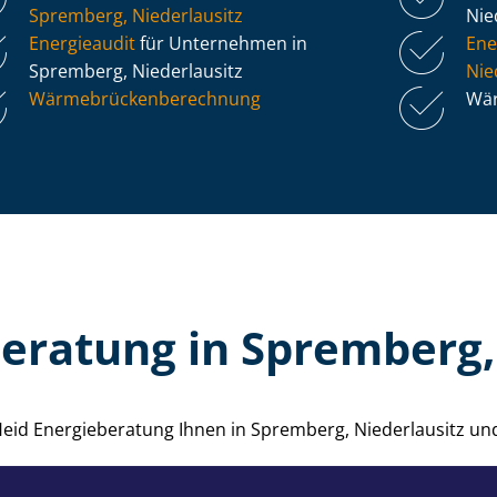
Spremberg, Niederlausitz
Nie
Energieaudit
für Unternehmen in
Ene
Spremberg, Niederlausitz
Nie
Wär­me­brü­cken­be­rech­nung
Wär
eratung in Spremberg,
e Heid Energieberatung Ihnen in Spremberg, Niederlausitz u