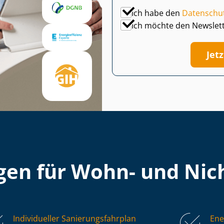
Ich habe den
Datenschu
Ich möchte den Newslet
Jet
en für Wohn- und Nich
Individueller Sa­nie­rungs­fahr­plan
Ene