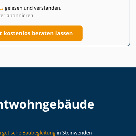
tz
gelesen und verstanden.
ter abonnieren.
zt kostenlos beraten lassen
t­wohn­ge­bäu­de
rgetische Baubegleitung
in Steinwenden