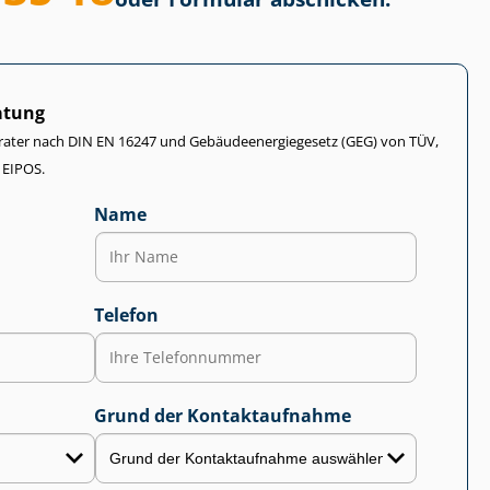
atung
rater nach DIN EN 16247 und Ge­bäu­de­en­er­gie­ge­setz (GEG) von TÜV,
 EIPOS.
Name
Telefon
Grund der Kontaktaufnahme