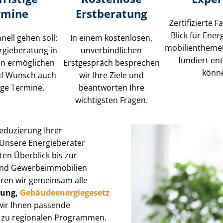
rmine
Erstberatung
Zertifizierte F
Blick für Ener
ell gehen soll:
In einem kostenlosen,
mo­bi­li­en­the­m
rgieberatung in
unverbindlichen
fundiert en
n ermöglichen
Erstgespräch besprechen
könn
uf Wunsch auch
wir Ihre Ziele und
tige Termine.
beantworten Ihre
wichtigsten Fragen.
Reduzierung Ihrer
 Unsere Energieberater
sten Überblick bis zur
Ge­wer­be­im­mo­bi­li­en
ären wir gemeinsam alle
erung,
Ge­bäu­de­en­er­gie­ge­setz
wir Ihnen passende
n zu regionalen Programmen.