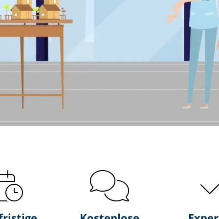
fristige
Kostenlose
Exper