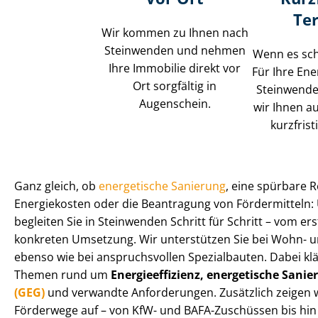
Te
Wir kommen zu Ihnen nach
Steinwenden und nehmen
Wenn es schn
Ihre Immobilie direkt vor
Für Ihre Ene
Ort sorgfältig in
Steinwende
Augenschein.
wir Ihnen a
kurzfris
Ganz gleich, ob
energetische Sanierung
, eine spürbare 
Energiekosten oder die Beantragung von Fördermitteln:
begleiten Sie in Steinwenden Schritt für Schritt – vom er
konkreten Umsetzung. Wir unterstützen Sie bei Wohn- und 
ebenso wie bei anspruchsvollen Spezialbauten. Dabei kl
Themen rund um
En­er­gie­ef­fi­zi­enz, energetische Sani
(GEG)
und verwandte Anforderungen. Zusätzlich zeigen 
Förderwege auf – von KfW- und BAFA-Zuschüssen bis hi