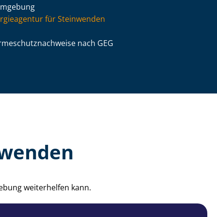
Umgebung
rgieagentur für Steinwenden
­me­schutz­nach­wei­se nach GEG
inwenden
ebung weiterhelfen kann.