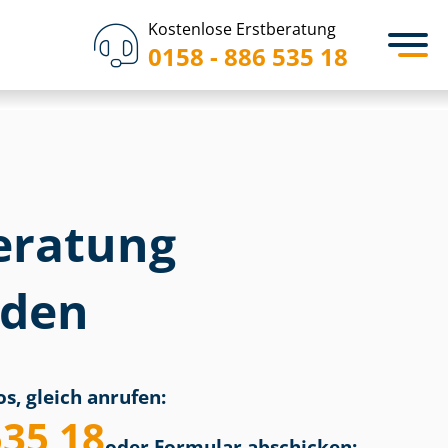
Kostenlose Erstberatung
0158 - 886 535 18
eratung
nden
s, gleich anrufen:
535 18
oder Formular abschicken: