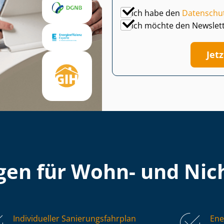
Ich habe den
Datenschu
Ich möchte den Newslet
Jet
en für Wohn- und Nich
Individueller Sa­nie­rungs­fahr­plan
Ene