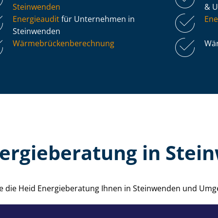
Steinwenden
& 
Energieaudit
für Unternehmen in
Ene
Steinwenden
Wär­me­brü­cken­be­rech­nung
Wär
ergieberatung in Ste
wie die Heid Energieberatung Ihnen in Steinwenden und Umg