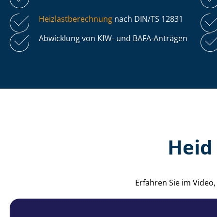
Heiz­last­be­rech­nung
nach DIN/TS 12831
Abwicklung von KfW- und BAFA-Anträgen
Heid
Erfahren Sie im Video