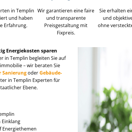
rten in Templin
Wir garantieren eine faire
Sie erhalten ei
iziert und haben
und transparente
und objektiv
e Erfahrung.
Preisgestaltung mit
ohne versteckt
Fixpreis.
tig Energiekosten sparen
r in Templin begleiten Sie auf
­mo­bi­lie – wir beraten Sie
r Sanierung
oder
Ge­bäu­de­
ter in Templin Experten für
taatlicher Ebene.
Templin
im Einklang
auf Energiethemen