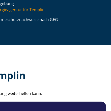
gebung
rgieagentur für Templin
­me­schutz­nach­wei­se nach GEG
mplin
ung weiterhelfen kann.