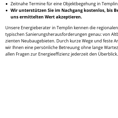
Zeitnahe Termine für eine Objektbegehung in Templ
Wir unterstützen Sie im Nachgang
kostenlos, bis 
uns ermittelten
Wert akzeptieren
.
Unsere Energieberater in Templin kennen die regionalen G
typischen Sa­nie­rungs­her­aus­for­de­run­gen genau: von Altba
zi­en­ten Neubaugebieten. Durch kurze Wege und feste 
wir Ihnen eine persönliche Betreuung ohne lange Warteze
allen Fragen zur En­er­gie­ef­fi­zi­enz jederzeit den Überblick.