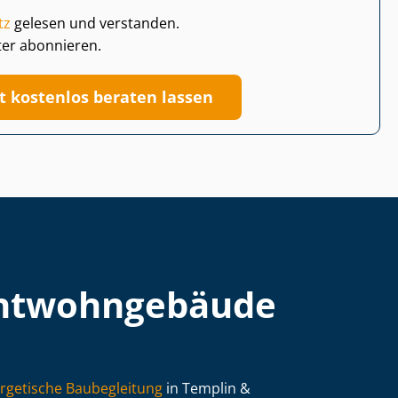
tz
gelesen und verstanden.
ter abonnieren.
zt kostenlos beraten lassen
t­wohn­ge­bäu­de
rgetische Baubegleitung
in Templin &