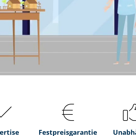
ertise
Fest­preis­ga­ran­tie
Unabh