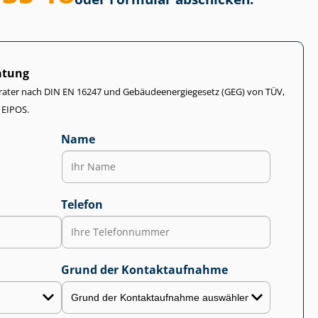
atung
rater nach DIN EN 16247 und Ge­bäu­de­en­er­gie­ge­setz (GEG) von TÜV,
 EIPOS.
Name
Telefon
Grund der Kontaktaufnahme