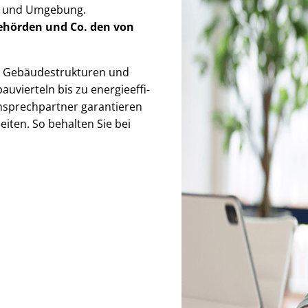
in und Umgebung.
Behörden
und Co. den von
e­bäu­de­struk­tu­ren und
uvierteln bis zu en­er­gie­ef­fi­
Ansprechpartner garantieren
iten. So behalten Sie bei