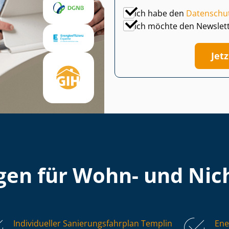
Ich habe den
Datenschu
Ich möchte den Newslet
Jet
en für Wohn- und Nich
Individueller Sa­nie­rungs­fahr­plan Templin
Ene