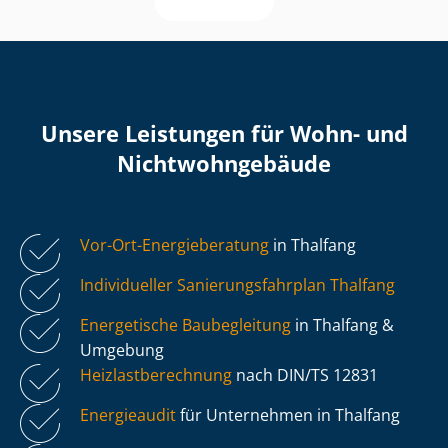
Unsere Leistungen für Wohn- und
Nicht­wohn­ge­bäu­de
Vor-Ort-Energieberatung
in Thalfang
Individueller Sa­nie­rungs­fahr­plan Thalfang
Energetische Baubegleitung
in Thalfang &
Umgebung
Heiz­last­be­rech­nung
nach DIN/TS 12831
Energieaudit
für Unternehmen in Thalfang