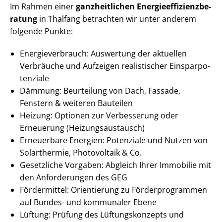
Im Rahmen einer
ganzheitlichen En­er­gie­ef­fi­zi­enz­be­
ra­tung
in Thalfang betrachten wir unter anderem
folgende Punkte:
En­er­gie­ver­brauch: Auswertung der aktuellen
Verbräuche und Aufzeigen realistischer Ein­spar­po­
ten­zia­le
Dämmung: Beurteilung von Dach, Fassade,
Fenstern & weiteren Bauteilen
Heizung: Optionen zur Verbesserung oder
Erneuerung (Hei­zungs­aus­tausch)
Erneuerbare Energien: Potenziale und Nutzen von
Solarthermie, Photovoltaik & Co.
Gesetzliche Vorgaben: Abgleich Ihrer Immobilie mit
den Anforderungen des GEG
Fördermittel: Orientierung zu För­der­pro­gram­men
auf Bundes- und kommunaler Ebene
Lüftung: Prüfung des Lüf­tungs­kon­zepts und