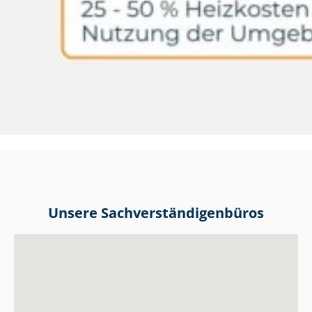
Unsere Sach­ver­stän­di­gen­bü­ros