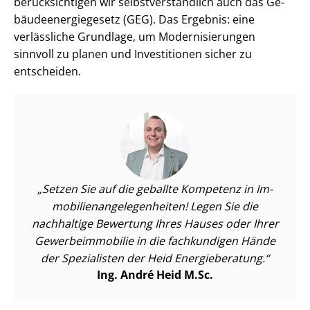
berücksichtigen wir selbst­ver­ständ­lich auch das Ge­
bäu­de­en­er­gie­ge­setz (GEG). Das Ergebnis: eine
verlässliche Grundlage, um Mo­der­ni­sie­run­gen
sinnvoll zu planen und Investitionen sicher zu
entscheiden.
Setzen Sie auf die geballte Kompetenz in Im­
mo­bi­li­en­an­ge­le­gen­hei­ten! Legen Sie die
nachhaltige Bewertung Ihres Hauses oder Ihrer
Ge­wer­be­im­mo­bi­lie in die fachkundigen Hände
der Spezialisten der Heid Energieberatung.
Ing. André Heid M.Sc.