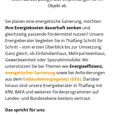
Objekt ab.
Sie planen eine energetische Sanierung, möchten
Ihre Energiekosten dauerhaft senken
und
gleichzeitig passende Fördermittel nutzen? Unsere
Energieberater begleiten Sie in Thalfang Schritt für
Schritt – vom ersten Überblick bis zur Umsetzung.
Ganz gleich, ob Einfamilienhaus, Mehr­par­tei­en­haus,
Gewerbeeinheit oder Spe­zi­al­im­mo­bi­lie: Wir
unterstützen Sie bei Themen wie
En­er­gie­ef­fi­zi­enz,
energetischer Sanierung
sowie bei Anforderungen
aus dem
Ge­bäu­de­en­er­gie­ge­setz (GEG)
. Darüber
hinaus sind unsere Energieberater in Thalfang mit
KfW, BAFA und weiteren För­der­pro­gram­men auf
Landes- und Bundesebene bestens vertraut.
Das spricht für uns: