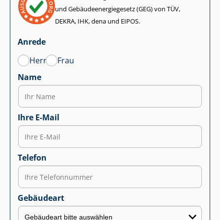
und Ge­bäu­de­en­er­gie­ge­setz (GEG) von TÜV,
DEKRA, IHK, dena und EIPOS.
Anrede
Herr
Frau
Name
Ihre E-Mail
Telefon
Gebäudeart