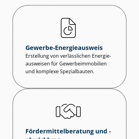
Gewerbe-Energieausweis
Erstellung von verlässlichen En­er­gie­
aus­wei­sen für Ge­wer­be­im­mo­bi­li­en
und komplexe Spezialbauten.
För­der­mit­tel­be­ra­tung und -