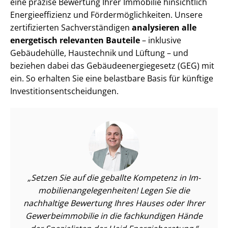
eine präzise Bewertung Ihrer Immobilie hinsichtlich
En­er­gie­ef­fi­zi­enz und För­der­mög­lich­kei­ten. Unsere
zertifizierten Sach­ver­stän­di­gen
analysieren alle
energetisch relevanten Bauteile
– inklusive
Gebäudehülle, Haustechnik und Lüftung – und
beziehen dabei das Ge­bäu­de­en­er­gie­ge­setz (GEG) mit
ein. So erhalten Sie eine belastbare Basis für künftige
In­ves­ti­ti­ons­ent­schei­dun­gen.
Setzen Sie auf die geballte Kompetenz in Im­
mo­bi­li­en­an­ge­le­gen­hei­ten! Legen Sie die
nachhaltige Bewertung Ihres Hauses oder Ihrer
Ge­wer­be­im­mo­bi­lie in die fachkundigen Hände