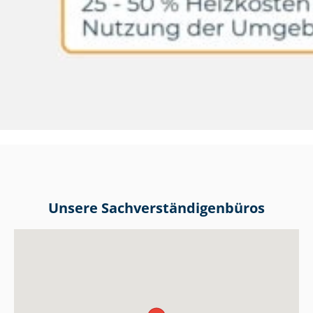
Unsere Sach­ver­stän­di­gen­bü­ros