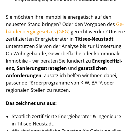
Sie möchten Ihre Immobilie energetisch auf den
neuesten Stand bringen? Oder den Vorgaben des
Ge­
bäu­de­en­er­gie­ge­set­zes (GEG)
gerecht werden? Unsere
zertifizierten Energieberater in
Titisee-Neustadt
unterstützen Sie von der Analyse bis zur Umsetzung.
Ob Wohngebäude, Gewerbefläche oder kommunale
Immobilie – wir beraten Sie fundiert zu
En­er­gie­ef­fi­zi­
enz, Sa­nie­rungs­stra­te­gien
und
gesetzlichen
Anforderungen
. Zusätzlich helfen wir Ihnen dabei,
passende Förderprogramme von KfW, BAFA oder
regionalen Stellen zu nutzen.
Das zeichnet uns aus:
Staatlich zertifizierte Energieberater & Ingenieure
in Titisee-Neustadt.
Wir sind ganzheitliche Experten für Gebäude aller