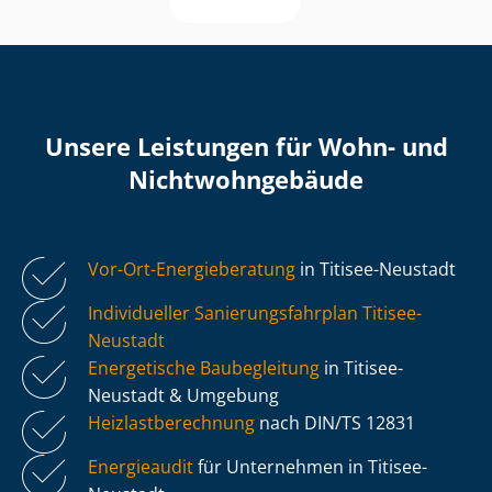
Unsere Leistungen für Wohn- und
Nicht­wohn­ge­bäu­de
Vor-Ort-Energieberatung
in Titisee-Neustadt
Individueller Sa­nie­rungs­fahr­plan Titisee-
Neustadt
Energetische Baubegleitung
in Titisee-
Neustadt & Umgebung
Heiz­last­be­rech­nung
nach DIN/TS 12831
Energieaudit
für Unternehmen in Titisee-