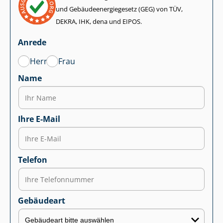
und Ge­bäu­de­en­er­gie­ge­setz (GEG) von TÜV,
DEKRA, IHK, dena und EIPOS.
Anrede
Herr
Frau
Name
Ihre E-Mail
Telefon
Gebäudeart