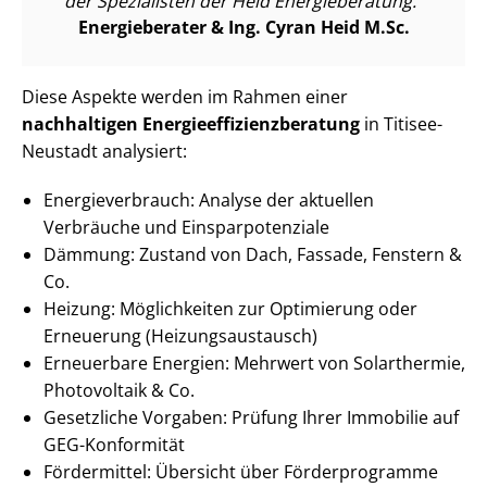
der Spezialisten der Heid Energieberatung.
Energieberater & Ing. Cyran Heid M.Sc.
Diese Aspekte werden im Rahmen einer
nachhaltigen En­er­gie­ef­fi­zi­enz­be­ra­tung
in Titisee-
Neustadt analysiert:
En­er­gie­ver­brauch: Analyse der aktuellen
Verbräuche und Ein­spar­po­ten­zia­le
Dämmung: Zustand von Dach, Fassade, Fenstern &
Co.
Heizung: Möglichkeiten zur Optimierung oder
Erneuerung (Hei­zungs­aus­tausch)
Erneuerbare Energien: Mehrwert von Solarthermie,
Photovoltaik & Co.
Gesetzliche Vorgaben: Prüfung Ihrer Immobilie auf
GEG-Konformität
Fördermittel: Übersicht über Förderprogramme