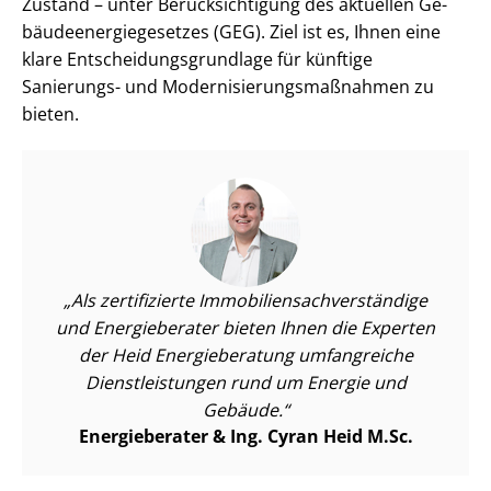
Zustand – unter Be­rück­sich­ti­gung des aktuellen Ge­
bäu­de­en­er­gie­ge­set­zes (GEG). Ziel ist es, Ihnen eine
klare Ent­schei­dungs­grund­la­ge für künftige
Sanierungs- und Mo­der­ni­sie­rungs­maß­nah­men zu
bieten.
Als zertifizierte Im­mo­bi­li­en­sach­ver­stän­di­ge
und Energieberater bieten Ihnen die Experten
der Heid Energieberatung umfangreiche
Dienst­leis­tun­gen rund um Energie und
Gebäude.
Energieberater & Ing. Cyran Heid M.Sc.