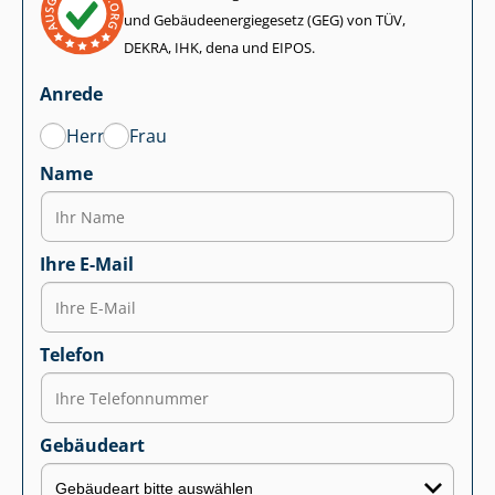
und Ge­bäu­de­en­er­gie­ge­setz (GEG) von TÜV,
DEKRA, IHK, dena und EIPOS.
Anrede
Herr
Frau
Name
Ihre E-Mail
Telefon
Gebäudeart