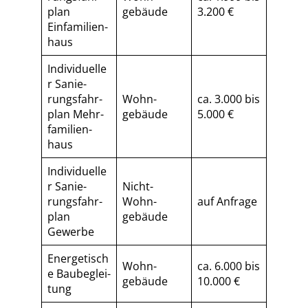
plan
gebäude
3.200 €
Einfamilien­
haus
Individuelle
r Sa­nie­
rungs­fahr­
Wohn­
ca. 3.000 bis
plan Mehr­
gebäude
5.000 €
fa­mi­li­en­
haus
Individuelle
r Sa­nie­
Nicht-
rungs­fahr­
Wohn­
auf Anfrage
plan
gebäude
Gewerbe
Energetisch
Wohn­
ca. 6.000 bis
e Baubeglei­
gebäude
10.000 €
tung