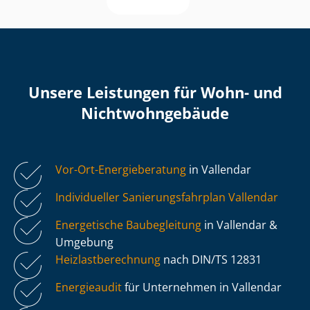
Unsere Leistungen für Wohn- und
Nicht­wohn­ge­bäu­de
Vor-Ort-Energieberatung
in Vallendar
Individueller Sa­nie­rungs­fahr­plan Vallendar
Energetische Baubegleitung
in Vallendar &
Umgebung
Heiz­last­be­rech­nung
nach DIN/TS 12831
Energieaudit
für Unternehmen in Vallendar