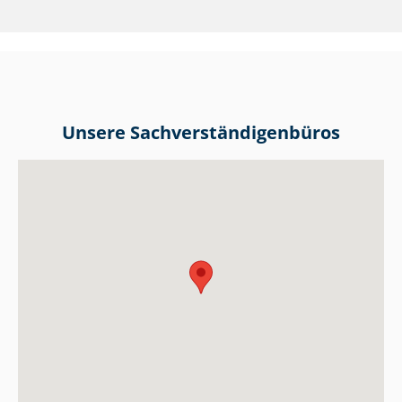
Unsere Sach­ver­stän­di­gen­bü­ros