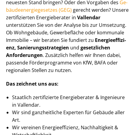
neuesten Stand bringen? Oder den Vorgaben des
Ge­
bäu­de­en­er­gie­ge­set­zes (GEG)
gerecht werden? Unsere
zertifizierten Energieberater in
Vallendar
unterstützen Sie von der Analyse bis zur Umsetzung.
Ob Wohngebäude, Gewerbefläche oder kommunale
Immobilie – wir beraten Sie fundiert zu
En­er­gie­ef­fi­zi­
enz, Sa­nie­rungs­stra­te­gien
und
gesetzlichen
Anforderungen
. Zusätzlich helfen wir Ihnen dabei,
passende Förderprogramme von KfW, BAFA oder
regionalen Stellen zu nutzen.
Das zeichnet uns aus:
Staatlich zertifizierte Energieberater & Ingenieure
in Vallendar.
Wir sind ganzheitliche Experten für Gebäude aller
Art.
Wir vereinen En­er­gie­ef­fi­zi­enz, Nachhaltigkeit &
Wirt­schaft­lich­keit.