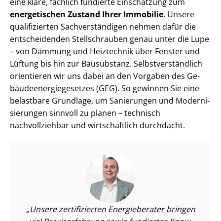
eine klare, fachlich fundierte Einschätzung zum
energetischen Zustand Ihrer Immobilie
. Unsere
qualifizierten Sach­ver­stän­di­gen nehmen dafür die
entscheidenden Stellschrauben genau unter die Lupe
– von Dämmung und Heiztechnik über Fenster und
Lüftung bis hin zur Bausubstanz. Selbst­ver­ständ­lich
orientieren wir uns dabei an den Vorgaben des Ge­
bäu­de­en­er­gie­ge­set­zes (GEG). So gewinnen Sie eine
belastbare Grundlage, um Sanierungen und Mo­der­ni­
sie­run­gen sinnvoll zu planen – technisch
nachvollziehbar und wirtschaftlich durchdacht.
Unsere zertifizierten Energieberater bringen