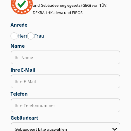
und Ge­bäu­de­en­er­gie­ge­setz (GEG) von TÜV,
DEKRA, IHK, dena und EIPOS.
Anrede
Herr
Frau
Name
Ihre E-Mail
Telefon
Gebäudeart