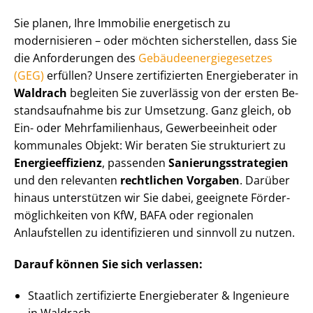
Sie planen, Ihre Immobilie energetisch zu
modernisieren – oder möchten sicherstellen, dass Sie
die Anforderungen des
Ge­bäu­de­en­er­gie­ge­set­zes
(GEG)
erfüllen? Unsere zertifizierten Energieberater in
Waldrach
begleiten Sie zuverlässig von der ersten Be­
stands­auf­nah­me bis zur Umsetzung. Ganz gleich, ob
Ein- oder Mehr­fa­mi­li­en­haus, Gewerbeeinheit oder
kommunales Objekt: Wir beraten Sie strukturiert zu
En­er­gie­ef­fi­zi­enz
, passenden
Sa­nie­rungs­stra­te­gien
und den relevanten
rechtlichen Vorgaben
. Darüber
hinaus unterstützen wir Sie dabei, geeignete För­der­
mög­lich­kei­ten von KfW, BAFA oder regionalen
Anlaufstellen zu identifizieren und sinnvoll zu nutzen.
Darauf können Sie sich verlassen:
Staatlich zertifizierte Energieberater & Ingenieure
in Waldrach.