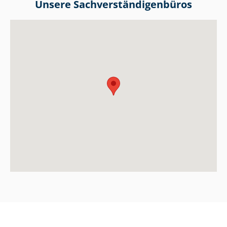
Unsere Sach­ver­stän­di­gen­bü­ros