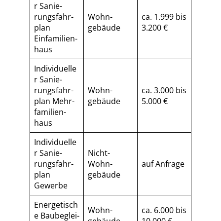
r Sa­nie­
rungs­fahr­
Wohn­
ca. 1.999 bis
plan
gebäude
3.200 €
Einfamilien­
haus
Individuelle
r Sa­nie­
rungs­fahr­
Wohn­
ca. 3.000 bis
plan Mehr­
gebäude
5.000 €
fa­mi­li­en­
haus
Individuelle
r Sa­nie­
Nicht-
rungs­fahr­
Wohn­
auf Anfrage
plan
gebäude
Gewerbe
Energetisch
Wohn­
ca. 6.000 bis
e Baubeglei­