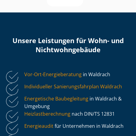
Unsere Leistungen für Wohn- und
Nicht­wohn­ge­bäu­de
Vor-Ort-Energieberatung
in Waldrach
Individueller Sa­nie­rungs­fahr­plan Waldrach
Energetische Baubegleitung
in Waldrach &
Umgebung
Heiz­last­be­rech­nung
nach DIN/TS 12831
Energieaudit
für Unternehmen in Waldrach