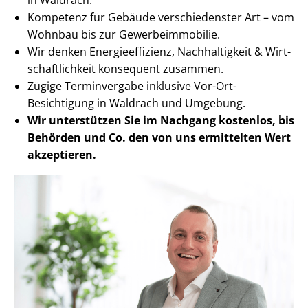
Kompetenz für Gebäude verschiedenster Art – vom
Wohnbau bis zur Ge­wer­be­im­mo­bi­lie.
Wir denken En­er­gie­ef­fi­zi­enz, Nachhaltigkeit & Wirt­
schaft­lich­keit konsequent zusammen.
Zügige Terminvergabe inklusive Vor-Ort-
Besichtigung in Waldrach und Umgebung.
Wir unterstützen Sie im Nachgang
kostenlos, bis
Behörden
und Co. den von uns ermittelten
Wert
akzeptieren
.