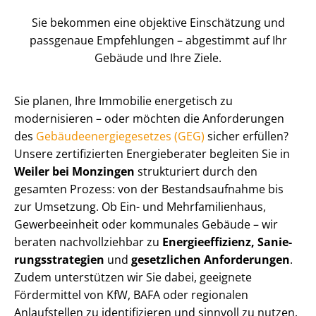
Sie bekommen eine objektive Einschätzung und
passgenaue Empfehlungen – abgestimmt auf Ihr
Gebäude und Ihre Ziele.
Sie planen, Ihre Immobilie energetisch zu
modernisieren – oder möchten die Anforderungen
des
Ge­bäu­de­en­er­gie­ge­set­zes (GEG)
sicher erfüllen?
Unsere zertifizierten Energieberater begleiten Sie in
Weiler bei Monzingen
strukturiert durch den
gesamten Prozess: von der Be­stands­auf­nah­me bis
zur Umsetzung. Ob Ein- und Mehr­fa­mi­li­en­haus,
Gewerbeeinheit oder kommunales Gebäude – wir
beraten nachvollziehbar zu
En­er­gie­ef­fi­zi­enz, Sa­nie­
rungs­stra­te­gien
und
gesetzlichen Anforderungen
.
Zudem unterstützen wir Sie dabei, geeignete
Fördermittel von KfW, BAFA oder regionalen
Anlaufstellen zu identifizieren und sinnvoll zu nutzen.