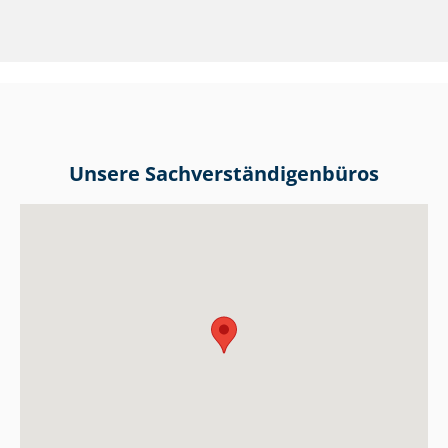
Unsere Sach­ver­stän­di­gen­bü­ros