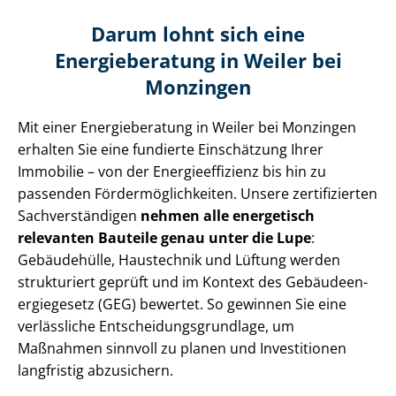
Darum lohnt sich eine
Energieberatung in Weiler bei
Monzingen
Mit einer Energieberatung in Weiler bei Monzingen
erhalten Sie eine fundierte Einschätzung Ihrer
Immobilie – von der En­er­gie­ef­fi­zi­enz bis hin zu
passenden För­der­mög­lich­kei­ten. Unsere zertifizierten
Sach­ver­stän­di­gen
nehmen alle energetisch
relevanten Bauteile genau unter die Lupe
:
Gebäudehülle, Haustechnik und Lüftung werden
strukturiert geprüft und im Kontext des Ge­bäu­de­en­
er­gie­ge­setz (GEG) bewertet. So gewinnen Sie eine
verlässliche Ent­schei­dungs­grund­la­ge, um
Maßnahmen sinnvoll zu planen und Investitionen
langfristig abzusichern.