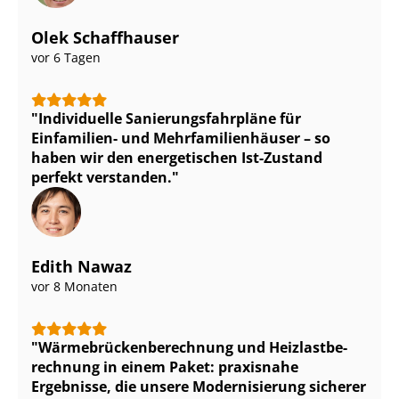
Olek Schaffhauser
vor 6 Tagen
Individuelle Sa­nie­rungs­fahr­plä­ne für
Einfamilien- und Mehr­fa­mi­li­en­häu­ser – so
haben wir den energetischen Ist-Zustand
perfekt verstanden.
Edith Nawaz
vor 8 Monaten
Wär­me­brü­cken­be­rech­nung und Heiz­last­be­
rech­nung in einem Paket: praxisnahe
Ergebnisse, die unsere Modernisierung sicherer