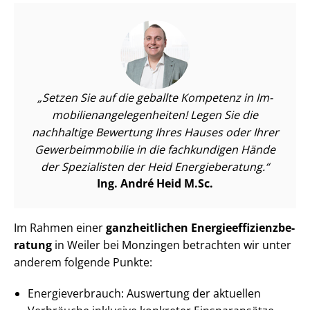
Setzen Sie auf die geballte Kompetenz in Im­
mo­bi­li­en­an­ge­le­gen­hei­ten! Legen Sie die
nachhaltige Bewertung Ihres Hauses oder Ihrer
Ge­wer­be­im­mo­bi­lie in die fachkundigen Hände
der Spezialisten der Heid Energieberatung.
Ing. André Heid M.Sc.
Im Rahmen einer
ganzheitlichen En­er­gie­ef­fi­zi­enz­be­
ra­tung
in Weiler bei Monzingen betrachten wir unter
anderem folgende Punkte:
En­er­gie­ver­brauch: Auswertung der aktuellen