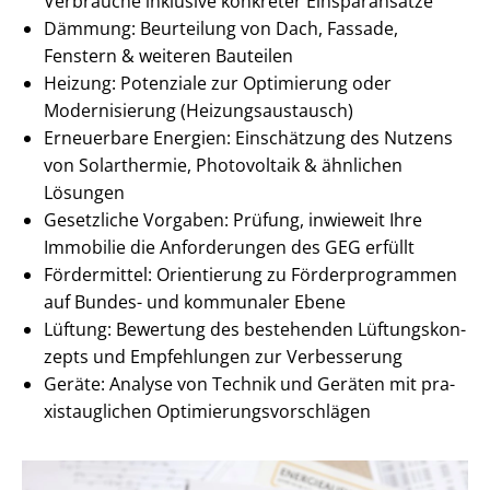
Verbräuche inklusive konkreter Einsparansätze
Dämmung: Beurteilung von Dach, Fassade,
Fenstern & weiteren Bauteilen
Heizung: Potenziale zur Optimierung oder
Modernisierung (Hei­zungs­aus­tausch)
Erneuerbare Energien: Einschätzung des Nutzens
von Solarthermie, Photovoltaik & ähnlichen
Lösungen
Gesetzliche Vorgaben: Prüfung, inwieweit Ihre
Immobilie die Anforderungen des GEG erfüllt
Fördermittel: Orientierung zu För­der­pro­gram­men
auf Bundes- und kommunaler Ebene
Lüftung: Bewertung des bestehenden Lüf­tungs­kon­
zepts und Empfehlungen zur Verbesserung
Geräte: Analyse von Technik und Geräten mit pra­
xis­taug­li­chen Op­ti­mie­rungs­vor­schlä­gen