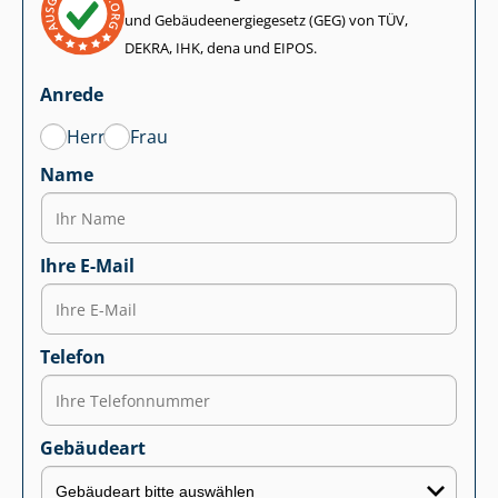
und Ge­bäu­de­en­er­gie­ge­setz (GEG) von TÜV,
DEKRA, IHK, dena und EIPOS.
Anrede
Herr
Frau
Name
Ihre E-Mail
Telefon
Gebäudeart