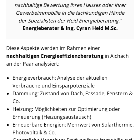
nachhaltige Bewertung Ihres Hauses oder Ihrer
Ge­wer­be­im­mo­bi­lie in die fachkundigen Hände
der Spezialisten der Heid Energieberatung.
Energieberater & Ing. Cyran Heid M.Sc.
Diese Aspekte werden im Rahmen einer
nachhaltigen En­er­gie­ef­fi­zi­enz­be­ra­tung
in Aichach
an der Paar analysiert:
En­er­gie­ver­brauch: Analyse der aktuellen
Verbräuche und Ein­spar­po­ten­zia­le
Dämmung: Zustand von Dach, Fassade, Fenstern &
Co.
Heizung: Möglichkeiten zur Optimierung oder
Erneuerung (Hei­zungs­aus­tausch)
Erneuerbare Energien: Mehrwert von Solarthermie,
Photovoltaik & Co.