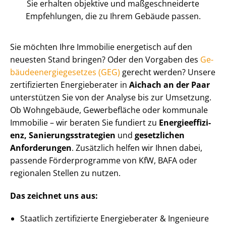
Sie erhalten objektive und maß­ge­schnei­der­te
Empfehlungen, die zu Ihrem Gebäude passen.
Sie möchten Ihre Immobilie energetisch auf den
neuesten Stand bringen? Oder den Vorgaben des
Ge­
bäu­de­en­er­gie­ge­set­zes (GEG)
gerecht werden? Unsere
zertifizierten Energieberater in
Aichach an der Paar
unterstützen Sie von der Analyse bis zur Umsetzung.
Ob Wohngebäude, Gewerbefläche oder kommunale
Immobilie – wir beraten Sie fundiert zu
En­er­gie­ef­fi­zi­
enz, Sa­nie­rungs­stra­te­gien
und
gesetzlichen
Anforderungen
. Zusätzlich helfen wir Ihnen dabei,
passende Förderprogramme von KfW, BAFA oder
regionalen Stellen zu nutzen.
Das zeichnet uns aus:
Staatlich zertifizierte Energieberater & Ingenieure