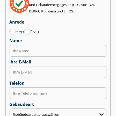
und Ge­bäu­de­en­er­gie­ge­setz (GEG) von TÜV,
DEKRA, IHK, dena und EIPOS.
Anrede
Herr
Frau
Name
Ihre E-Mail
Telefon
Gebäudeart