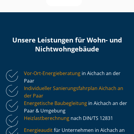
Unsere Leistungen für Wohn- und
Nicht­wohn­ge­bäu­de
Vor-Ort-Energieberatung
in Aichach an der
Paar
Individueller Sa­nie­rungs­fahr­plan Aichach an
der Paar
Energetische Baubegleitung
in Aichach an der
Paar & Umgebung
Heiz­last­be­rech­nung
nach DIN/TS 12831
Energieaudit
für Unternehmen in Aichach an