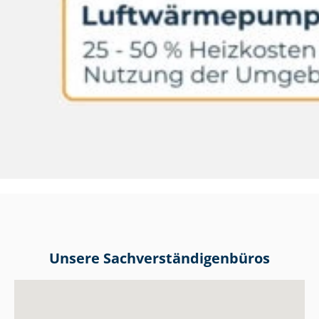
Unsere Sach­ver­stän­di­gen­bü­ros