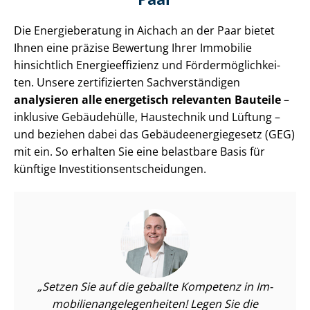
Die Energieberatung in Aichach an der Paar bietet
Ihnen eine präzise Bewertung Ihrer Immobilie
hinsichtlich En­er­gie­ef­fi­zi­enz und För­der­mög­lich­kei­
ten. Unsere zertifizierten Sach­ver­stän­di­gen
analysieren alle energetisch relevanten Bauteile
–
inklusive Gebäudehülle, Haustechnik und Lüftung –
und beziehen dabei das Ge­bäu­de­en­er­gie­ge­setz (GEG)
mit ein. So erhalten Sie eine belastbare Basis für
künftige In­ves­ti­ti­ons­ent­schei­dun­gen.
Setzen Sie auf die geballte Kompetenz in Im­
mo­bi­li­en­an­ge­le­gen­hei­ten! Legen Sie die