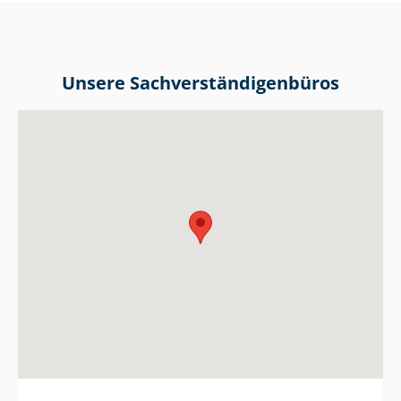
Unsere Sach­ver­stän­di­gen­bü­ros