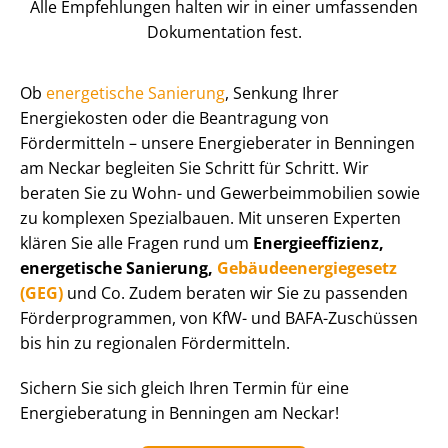
Alle Empfehlungen halten wir in einer umfassenden
Dokumentation fest.
Ob
energetische Sanierung
, Senkung Ihrer
Energiekosten oder die Beantragung von
Fördermitteln – unsere Energieberater in Benningen
am Neckar begleiten Sie Schritt für Schritt. Wir
beraten Sie zu Wohn- und Ge­wer­be­im­mo­bi­li­en sowie
zu komplexen Spezialbauen. Mit unseren Experten
klären Sie alle Fragen rund um
En­er­gie­ef­fi­zi­enz,
energetische Sanierung,
Ge­bäu­de­en­er­gie­ge­setz
(GEG)
und Co. Zudem beraten wir Sie zu passenden
För­der­pro­gram­men, von KfW- und BAFA-Zuschüssen
bis hin zu regionalen Fördermitteln.
Sichern Sie sich gleich Ihren Termin für eine
Energieberatung in Benningen am Neckar!