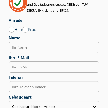
und Ge­bäu­de­en­er­gie­ge­setz (GEG) von TÜV,
DEKRA, IHK, dena und EIPOS.
Anrede
Herr
Frau
Name
Ihre E-Mail
Telefon
Gebäudeart