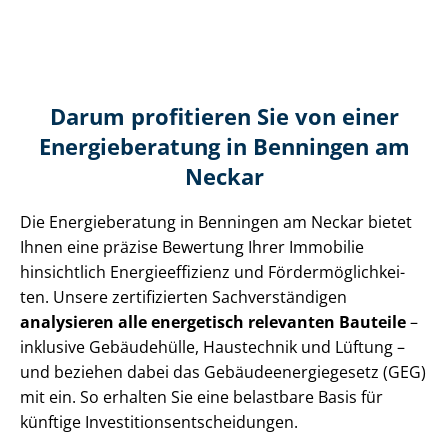
Darum profitieren Sie von einer
Energieberatung in Benningen am
Neckar
Die Energieberatung in Benningen am Neckar bietet
Ihnen eine präzise Bewertung Ihrer Immobilie
hinsichtlich En­er­gie­ef­fi­zi­enz und För­der­mög­lich­kei­
ten. Unsere zertifizierten Sach­ver­stän­di­gen
analysieren alle energetisch relevanten Bauteile
–
inklusive Gebäudehülle, Haustechnik und Lüftung –
und beziehen dabei das Ge­bäu­de­en­er­gie­ge­setz (GEG)
mit ein. So erhalten Sie eine belastbare Basis für
künftige In­ves­ti­ti­ons­ent­schei­dun­gen.