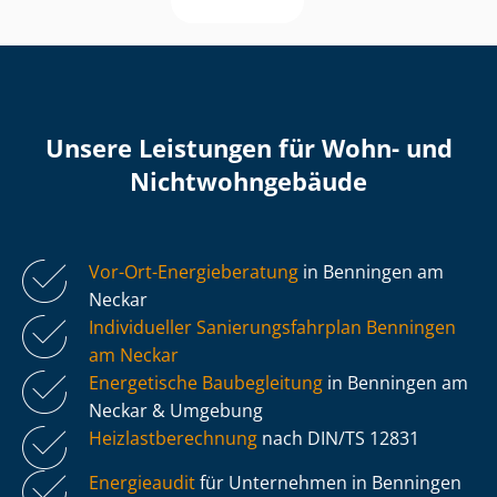
Unsere Leistungen für Wohn- und
Nicht­wohn­ge­bäu­de
Vor-Ort-Energieberatung
in Benningen am
Neckar
Individueller Sa­nie­rungs­fahr­plan Benningen
am Neckar
Energetische Baubegleitung
in Benningen am
Neckar & Umgebung
Heiz­last­be­rech­nung
nach DIN/TS 12831
Energieaudit
für Unternehmen in Benningen