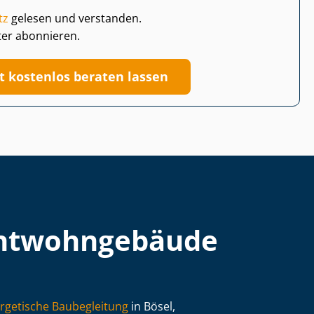
tz
gelesen und verstanden.
ter abonnieren.
zt kostenlos beraten lassen
t­wohn­ge­bäu­de
rgetische Baubegleitung
in Bösel,