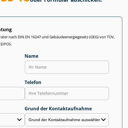
atung
rater nach DIN EN 16247 und Ge­bäu­de­en­er­gie­ge­setz (GEG) von TÜV,
 EIPOS.
Name
Telefon
Grund der Kontaktaufnahme