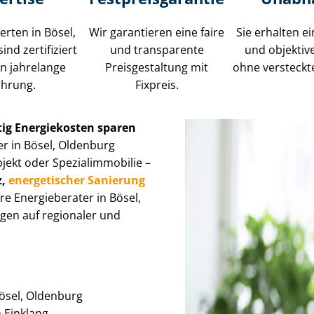
rten in Bösel,
Wir garantieren eine faire
Sie erhalten ei
ind zertifiziert
und transparente
und objektiv
n jahrelange
Preisgestaltung mit
ohne versteckt
ahrung.
Fixpreis.
tig Energiekosten sparen
er in Bösel, Oldenburg
oder Spe­zi­al­im­mo­bi­lie –
nz,
energetischer Sanierung
ere Energieberater in Bösel,
gen auf regionaler und
Bösel, Oldenburg
im Einklang