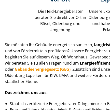
Die Heid-Energieberater
Unsere Expe
beraten Sie direkt vor Ort in
Oldenburg s
Bösel, Oldenburg und
und habe
Umgebung.
Erf
Sie möchten Ihr Gebäude energetisch sanieren,
langfris
und von Fördermitteln profitieren? Unsere Energieberat
begleiten Sie auf diesem Weg. Ob Wohnhaus, Gewerbeobjekt 
wir beraten Sie zu allen Fragen rund um
En­er­gie­ef­fi­zi­e
oder
Ge­bäu­de­en­er­gie­ge­setz (GEG)
. Zusätzlich sind uns
Oldenburg Experten für KfW, BAFA und weitere Förderun
staatlicher Ebene.
Das zeichnet uns aus:
Staatlich zertifizierte Energieberater & Ingenieure in 
En­er­gie­ef­fi­zi­enz, Nachhaltigkeit & Wirt­schaft­lich­keit 