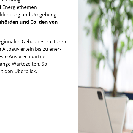
auf Energiethemen
 Oldenburg und Umgebung.
Behörden
und Co. den von
ionalen Ge­bäu­de­struk­tu­ren
 Altbauvierteln bis zu en­er­
 feste Ansprechpartner
lange Wartezeiten. So
zeit den Überblick.