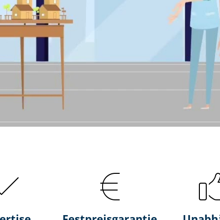
ertise
Fest­preis­ga­ran­tie
Unabh