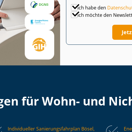
Ich habe den
Datenschu
Ich möchte den Newslet
Jet
en für Wohn- und Nich
Individueller Sa­nie­rungs­fahr­plan Bösel,
Ene