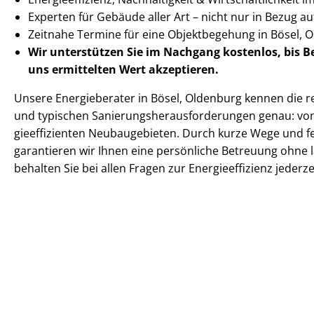
Experten für Gebäude aller Art – nicht nur in Bezug 
Zeitnahe Termine für eine Objektbegehung in Bösel,
Wir unterstützen Sie im Nachgang
kostenlos, bis 
uns ermittelten
Wert akzeptieren
.
Unsere Energieberater in Bösel, Oldenburg kennen die reg
und typischen Sa­nie­rungs­her­aus­for­de­run­gen genau: von
gie­ef­fi­zi­en­ten Neubaugebieten. Durch kurze Wege und
garantieren wir Ihnen eine persönliche Betreuung ohne 
behalten Sie bei allen Fragen zur En­er­gie­ef­fi­zi­enz jeder