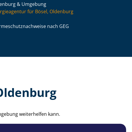
denburg & Umgebung
rgieagentur für Bösel, Oldenburg
­me­schutz­nach­wei­se nach GEG
 Oldenburg
mgebung weiterhelfen kann.