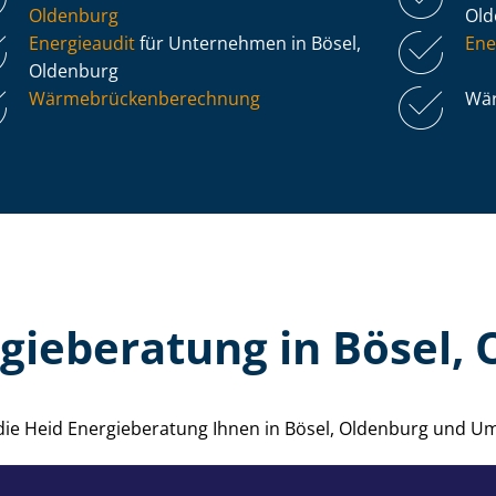
Oldenburg
Ol
Energieaudit
für Unternehmen in Bösel,
Ene
Oldenburg
Wär­me­brü­cken­be­rech­nung
Wär
gieberatung in Bösel,
e die Heid Energieberatung Ihnen in Bösel, Oldenburg und U