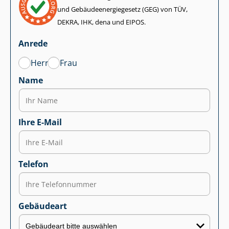
und Ge­bäu­de­en­er­gie­ge­setz (GEG) von TÜV,
DEKRA, IHK, dena und EIPOS.
Anrede
Herr
Frau
Name
Ihre E-Mail
Telefon
Gebäudeart