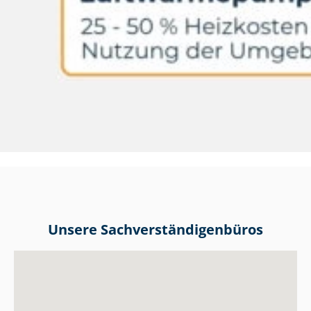
Unsere Sach­ver­stän­di­gen­bü­ros