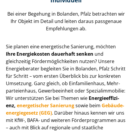
Individuell
Bei einer Begehung in Bolanden, Pfalz betrachten wir
Ihr Objekt im Detail und leiten daraus passgenaue
Empfehlungen ab.
Sie planen eine energetische Sanierung, möchten
Ihre Energiekosten dauerhaft senken
und
gleichzeitig För­der­mög­lich­kei­ten nutzen? Unsere
Energieberater begleiten Sie in Bolanden, Pfalz Schritt
für Schritt – vom ersten Überblick bis zur konkreten
Umsetzung. Ganz gleich, ob Einfamilienhaus, Mehr­
par­tei­en­haus, Gewerbeeinheit oder Spe­zi­al­im­mo­bi­lie:
Wir unterstützen Sie bei Themen wie
En­er­gie­ef­fi­zi­
enz,
energetischer Sanierung
sowie beim
Ge­bäu­de­
en­er­gie­ge­setz (GEG)
. Darüber hinaus kennen wir uns
mit KfW-, BAFA- und weiteren För­der­pro­gram­men aus
– auch mit Blick auf regionale und staatliche