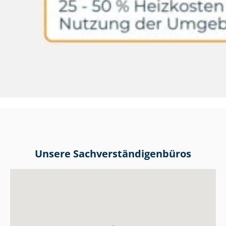
Unsere Sach­ver­stän­di­gen­bü­ros