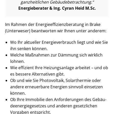
ganzheitlichen Ge­bäu­de­be­trach­tung.
Energieberater & Ing. Cyran Heid M.Sc.
Im Rahmen der En­er­gie­ef­fi­zi­enz­be­ra­tung in Brake
(Unterweser) beantworten wir Ihnen unter anderem:
Wo Ihr aktueller En­er­gie­ver­brauch liegt und wie Sie
ihn senken können.
Welche Maßnahmen zur Dämmung sich wirklich
lohnen.
Wie effizient Ihre Heizungsanlage arbeitet – und ob
es bessere Alternativen gibt.
Ob und wie Sie Photovoltaik, Solarthermie oder
andere erneuerbare Energien sinnvoll einsetzen
können.
Ob Ihre Immobilie den Anforderungen des Ge­bäu­
de­en­er­gie­ge­set­zes und anderen gesetzlichen
Vorgaben entspricht.