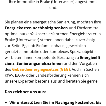
Ihre Immobilie in Brake (Unterweser) abgestimmt
sind.
Sie planen eine energetische Sanierung, möchten Ihre
Energiekosten nachhaltig senken
und Fördermittel
optimal nutzen? Unsere erfahrenen Energieberater in
Brake (Unterweser) stehen Ihnen dabei zuverlässig
zur Seite. Egal ob Einfamilienhaus, gewerblich
genutzte Immobilie oder komplexes Spezialobjekt –
wir bieten Ihnen kompetente Beratung zu
En­er­gie­ef­fi­
zi­enz, Sa­nie­rungs­maß­nah­men
und den Vorgaben
des
Ge­bäu­de­en­er­gie­ge­set­zes (GEG)
. Auch in Sachen
KfW-, BAFA- oder Landesförderung kennen sich
unsere Experten bestens aus und beraten Sie gerne.
Das zeichnet uns aus:
Wir unterstützen Sie im Nachgang
kostenlos, bis