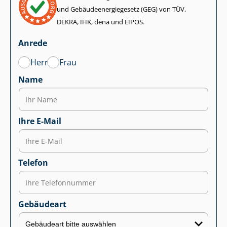
und Ge­bäu­de­en­er­gie­ge­setz (GEG) von TÜV,
DEKRA, IHK, dena und EIPOS.
Anrede
Herr
Frau
Name
Ihre E-Mail
Telefon
Gebäudeart