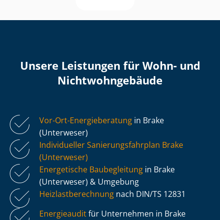
Unsere Leistungen für Wohn- und
Nicht­wohn­ge­bäu­de
Vor-Ort-Energieberatung
in Brake
(Unterweser)
Individueller Sa­nie­rungs­fahr­plan Brake
(Unterweser)
Energetische Baubegleitung
in Brake
(Unterweser) & Umgebung
Heiz­last­be­rech­nung
nach DIN/TS 12831
Energieaudit
für Unternehmen in Brake