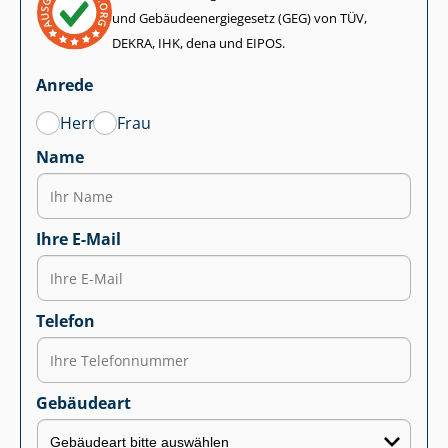
und Ge­bäu­de­en­er­gie­ge­setz (GEG) von TÜV,
DEKRA, IHK, dena und EIPOS.
Anrede
Herr
Frau
Name
Ihre E-Mail
Telefon
Gebäudeart