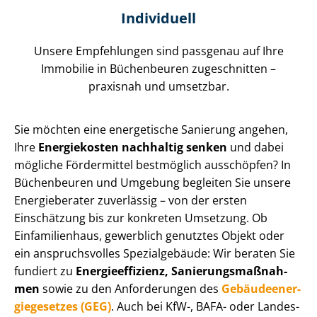
Individuell
Unsere Empfehlungen sind passgenau auf Ihre
Immobilie in Büchenbeuren zugeschnitten –
praxisnah und umsetzbar.
Sie möchten eine energetische Sanierung angehen,
Ihre
Energiekosten nachhaltig senken
und dabei
mögliche Fördermittel bestmöglich ausschöpfen? In
Büchenbeuren und Umgebung begleiten Sie unsere
Energieberater zuverlässig – von der ersten
Einschätzung bis zur konkreten Umsetzung. Ob
Einfamilienhaus, gewerblich genutztes Objekt oder
ein anspruchsvolles Spezialgebäude: Wir beraten Sie
fundiert zu
En­er­gie­ef­fi­zi­enz, Sa­nie­rungs­maß­nah­
men
sowie zu den Anforderungen des
Ge­bäu­de­en­er­
gie­ge­set­zes (GEG)
. Auch bei KfW-, BAFA- oder Lan­des­