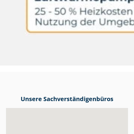
Unsere Sach­ver­stän­di­gen­bü­ros