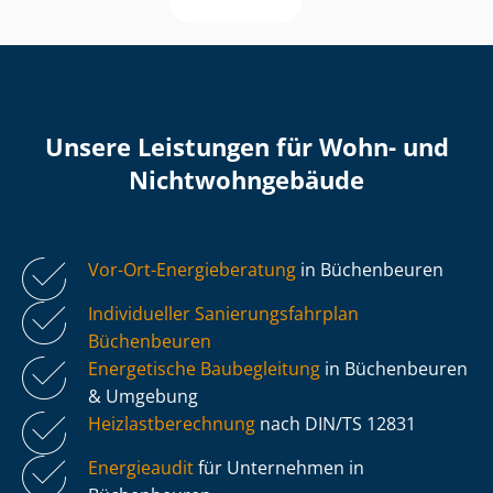
Unsere Leistungen für Wohn- und
Nicht­wohn­ge­bäu­de
Vor-Ort-Energieberatung
in Büchenbeuren
Individueller Sa­nie­rungs­fahr­plan
Büchenbeuren
Energetische Baubegleitung
in Büchenbeuren
& Umgebung
Heiz­last­be­rech­nung
nach DIN/TS 12831
Energieaudit
für Unternehmen in