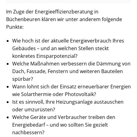
Im Zuge der En­er­gie­ef­fi­zi­enz­be­ra­tung in
Büchenbeuren klären wir unter anderem folgende
Punkte:
Wie hoch ist der aktuelle En­er­gie­ver­brauch Ihres
Gebäudes – und an welchen Stellen steckt
konkretes Ein­spar­po­ten­zi­al?
Welche Maßnahmen verbessern die Dämmung von
Dach, Fassade, Fenstern und weiteren Bauteilen
spürbar?
Wann lohnt sich der Einsatz erneuerbarer Energien
wie Solarthermie oder Photovoltaik?
Ist es sinnvoll, Ihre Heizungsanlage austauschen
oder umzurüsten?
Welche Geräte und Verbraucher treiben den
Energiebedarf – und wo sollten Sie gezielt
nachbessern?