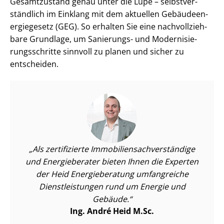
Gesamtzustand genau unter die Lupe – selbst­ver­
ständ­lich im Einklang mit dem aktuellen Ge­bäu­de­en­
er­gie­ge­setz (GEG). So erhalten Sie eine nach­voll­zieh­
ba­re Grundlage, um Sanierungs- und Mo­der­ni­sie­
rungs­schrit­te sinnvoll zu planen und sicher zu
entscheiden.
Als zertifizierte Im­mo­bi­li­en­sach­ver­stän­di­ge
und Energieberater bieten Ihnen die Experten
der Heid Energieberatung umfangreiche
Dienst­leis­tun­gen rund um Energie und
Gebäude.
Ing. André Heid M.Sc.