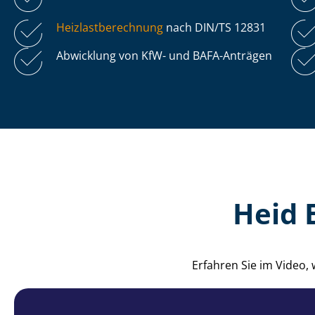
Heiz­last­be­rech­nung
nach DIN/TS 12831
Abwicklung von KfW- und BAFA-Anträgen
Heid 
Erfahren Sie im Video,