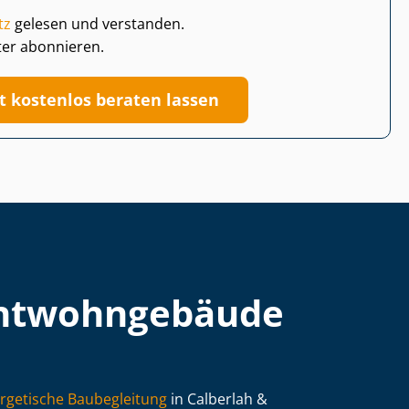
tz
gelesen und verstanden.
ter abonnieren.
zt kostenlos beraten lassen
t­wohn­ge­bäu­de
rgetische Baubegleitung
in Calberlah &