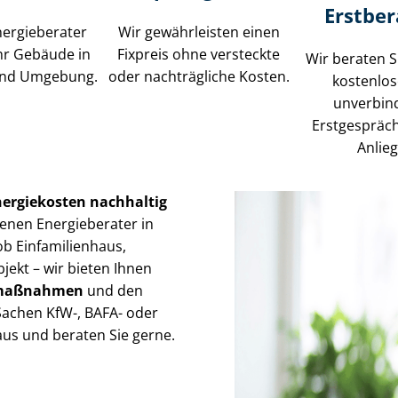
Erstbe
ergieberater
Wir gewährleisten einen
hr Gebäude in
Fixpreis ohne versteckte
Wir beraten S
und Umgebung.
oder nachträgliche Kosten.
kostenlo
unverbin
Erstgespräc
Anlie
nergiekosten nachhaltig
enen Energieberater in
ob Einfamilienhaus,
ekt – wir bieten Ihnen
gs­maß­nah­men
und den
 Sachen KfW-, BAFA- oder
us und beraten Sie gerne.