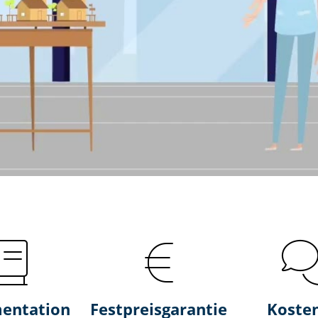
entation
Fest­preis­ga­ran­tie
Koste