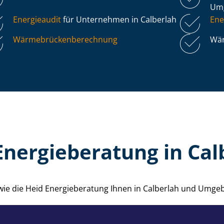
Um
Energieaudit
für Unternehmen in Calberlah
Ene
Wär­me­brü­cken­be­rech­nung
Wär
Energieberatung in Cal
 wie die Heid Energieberatung Ihnen in Calberlah und Umge