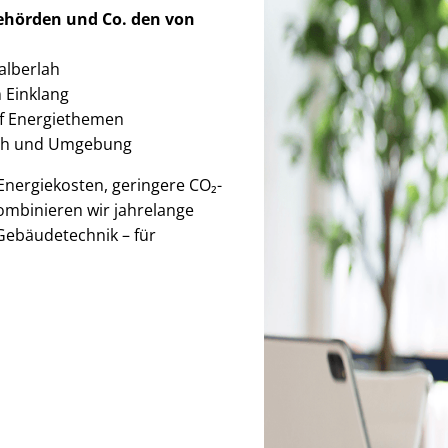
Behörden
und Co. den von
Calberlah
im Einklang
auf Energiethemen
rlah und Umgebung
r Energiekosten, geringere CO₂-
ombinieren wir jahrelange
Gebäudetechnik – für