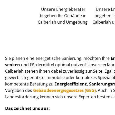
Unsere Energieberater
Unsere En
begehen Ihr Gebäude in
begehen I
Calberlah und Umgebung.
Calberlah 
Sie planen eine energetische Sanierung, möchten Ihre
E
senken
und Fördermittel optimal nutzen? Unsere erfahr
Calberlah stehen Ihnen dabei zuverlässig zur Seite. Egal 
gewerblich genutzte Immobilie oder komplexes Spezialobj
kompetente Beratung zu
En­er­gie­ef­fi­zi­enz, Sa­nie­run
Vorgaben des
Ge­bäu­de­en­er­gie­ge­set­zes (GEG)
. Auch in
Landesförderung kennen sich unsere Experten bestens a
Das zeichnet uns aus: