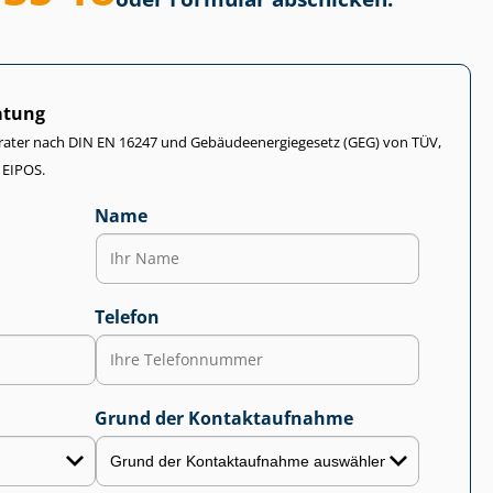
atung
rater nach DIN EN 16247 und Ge­bäu­de­en­er­gie­ge­setz (GEG) von TÜV,
 EIPOS.
Name
Telefon
Grund der Kontaktaufnahme