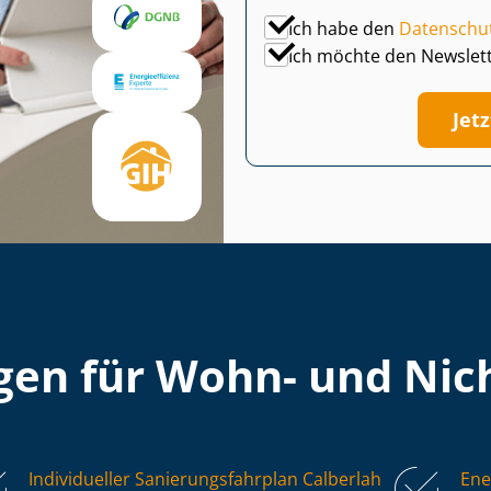
Ich habe den
Datenschu
Ich möchte den Newslet
Jet
en für Wohn- und Nich
Individueller Sa­nie­rungs­fahr­plan Calberlah
Ene