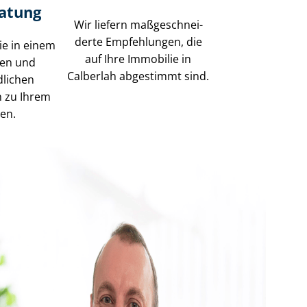
ratung
Wir liefern maß­ge­schnei­
der­te Empfehlungen, die
ie in einem
auf Ihre Immobilie in
sen und
Calberlah abgestimmt sind.
dlichen
h zu Ihrem
gen.