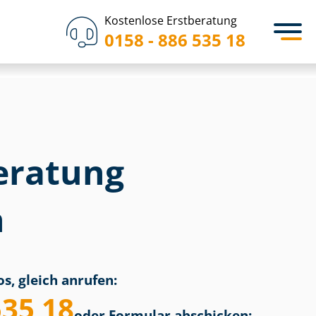
Kostenlose Erstberatung
0158 - 886 535 18
eratung
h
s, gleich anrufen:
535 18
oder Formular abschicken: