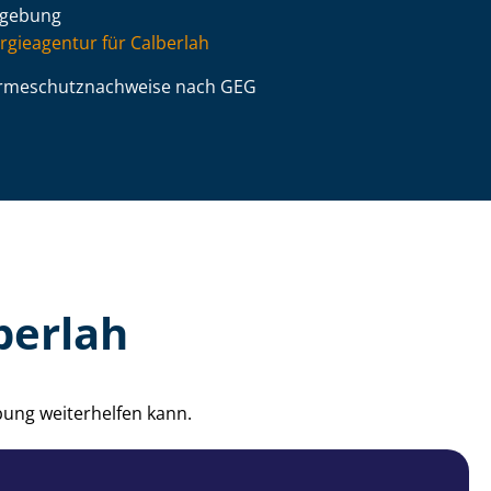
gebung
rgieagentur für Calberlah
­me­schutz­nach­wei­se nach GEG
berlah
bung weiterhelfen kann.