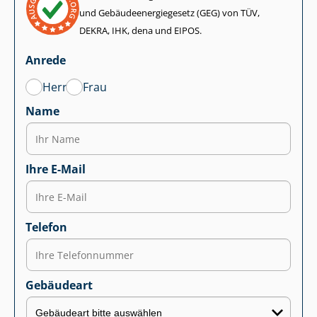
und Ge­bäu­de­en­er­gie­ge­setz (GEG) von TÜV,
DEKRA, IHK, dena und EIPOS.
Anrede
Herr
Frau
Name
Ihre E-Mail
Telefon
Gebäudeart