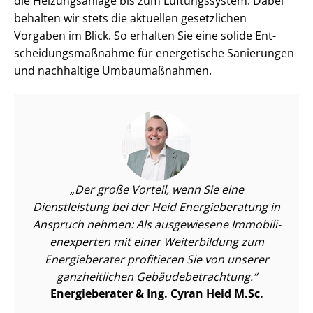
die Heizungsanlage bis zum Lüftungssystem. Dabei
behalten wir stets die aktuellen gesetzlichen
Vorgaben im Blick. So erhalten Sie eine solide Ent­
schei­dungs­maß­nah­me für energetische Sanierungen
und nachhaltige Umbaumaßnahmen.
Der große Vorteil, wenn Sie eine
Dienstleistung bei der Heid Energieberatung in
Anspruch nehmen: Als ausgewiesene Im­mo­bi­li­
en­ex­per­ten mit einer Weiterbildung zum
Energieberater profitieren Sie von unserer
ganzheitlichen Ge­bäu­de­be­trach­tung.
Energieberater & Ing. Cyran Heid M.Sc.