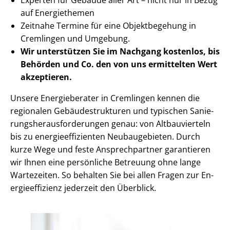
auf Energiethemen
Zeitnahe Termine für eine Objektbegehung in
Cremlingen und Umgebung.
Wir unterstützen Sie im Nachgang
kostenlos, bis
Behörden
und Co. den von uns ermittelten
Wert
akzeptieren
.
Unsere Energieberater in Cremlingen kennen die
regionalen Ge­bäu­de­struk­tu­ren und typischen Sa­nie­
rungs­her­aus­for­de­run­gen genau: von Altbauvierteln
bis zu en­er­gie­ef­fi­zi­en­ten Neubaugebieten. Durch
kurze Wege und feste Ansprechpartner garantieren
wir Ihnen eine persönliche Betreuung ohne lange
Wartezeiten. So behalten Sie bei allen Fragen zur En­
er­gie­ef­fi­zi­enz jederzeit den Überblick.