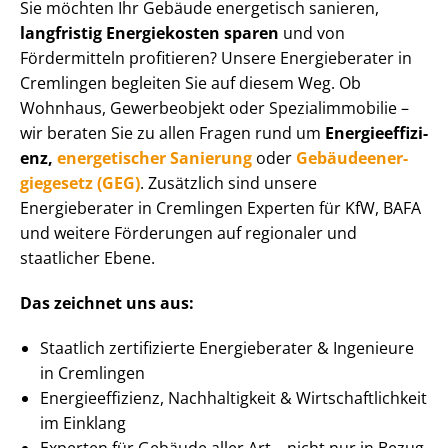
Sie möchten Ihr Gebäude energetisch sanieren,
langfristig Energiekosten sparen
und von
Fördermitteln profitieren? Unsere Energieberater in
Cremlingen begleiten Sie auf diesem Weg. Ob
Wohnhaus, Gewerbeobjekt oder Spe­zi­al­im­mo­bi­lie –
wir beraten Sie zu allen Fragen rund um
En­er­gie­ef­fi­zi­
enz,
energetischer Sanierung
oder
Ge­bäu­de­en­er­
gie­ge­setz (GEG)
. Zusätzlich sind unsere
Energieberater in Cremlingen Experten für KfW, BAFA
und weitere Förderungen auf regionaler und
staatlicher Ebene.
Das zeichnet uns aus:
Staatlich zertifizierte Energieberater & Ingenieure
in Cremlingen
En­er­gie­ef­fi­zi­enz, Nachhaltigkeit & Wirt­schaft­lich­keit
im Einklang
Experten für Gebäude aller Art – nicht nur in Bezug