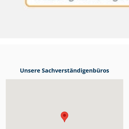
Unsere Sach­ver­stän­di­gen­bü­ros