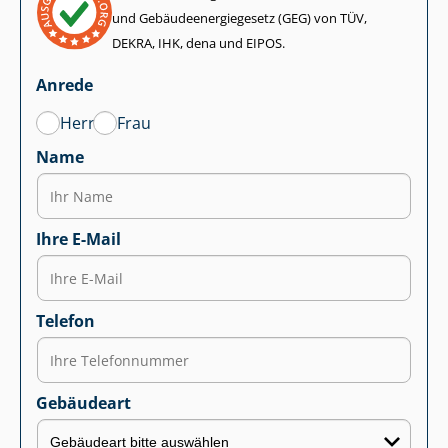
und Ge­bäu­de­en­er­gie­ge­setz (GEG) von TÜV,
DEKRA, IHK, dena und EIPOS.
Anrede
Herr
Frau
Name
Ihre E-Mail
Telefon
Gebäudeart