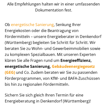
Alle Empfehlungen halten wir in einer umfassenden
Dokumentation fest.
Ob
energetische Sanierung
, Senkung Ihrer
Energiekosten oder die Beantragung von
Fördermitteln – unsere Energieberater in Denkendorf
(Württemberg) begleiten Sie Schritt für Schritt. Wir
beraten Sie zu Wohn- und Ge­wer­be­im­mo­bi­li­en sowie
zu komplexen Spezialbauen. Mit unseren Experten
klären Sie alle Fragen rund um
En­er­gie­ef­fi­zi­enz,
energetische Sanierung,
Ge­bäu­de­en­er­gie­ge­setz
(GEG)
und Co. Zudem beraten wir Sie zu passenden
För­der­pro­gram­men, von KfW- und BAFA-Zuschüssen
bis hin zu regionalen Fördermitteln.
Sichern Sie sich gleich Ihren Termin für eine
Energieberatung in Denkendorf (Württemberg)!