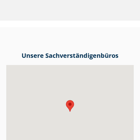
Unsere Sach­ver­stän­di­gen­bü­ros