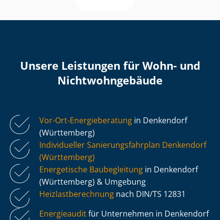
Unsere Leistungen für Wohn- und
Nicht­wohn­ge­bäu­de
Vor-Ort-Energieberatung
in Denkendorf
(Württemberg)
Individueller Sa­nie­rungs­fahr­plan Denkendorf
(Württemberg)
Energetische Baubegleitung
in Denkendorf
(Württemberg) & Umgebung
Heiz­last­be­rech­nung
nach DIN/TS 12831
Energieaudit
für Unternehmen in Denkendorf