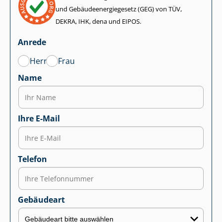
und Ge­bäu­de­en­er­gie­ge­setz (GEG) von TÜV,
DEKRA, IHK, dena und EIPOS.
Anrede
Herr
Frau
Name
Ihre E-Mail
Telefon
Gebäudeart