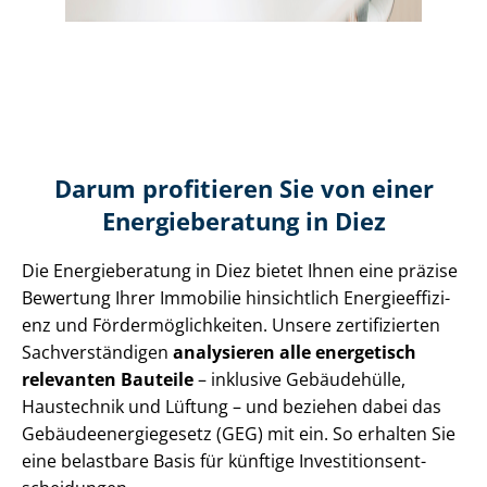
Darum profitieren Sie von einer
Energieberatung in Diez
Die Energieberatung in Diez bietet Ihnen eine präzise
Bewertung Ihrer Immobilie hinsichtlich En­er­gie­ef­fi­zi­
enz und För­der­mög­lich­kei­ten. Unsere zertifizierten
Sach­ver­stän­di­gen
analysieren alle energetisch
relevanten Bauteile
– inklusive Gebäudehülle,
Haustechnik und Lüftung – und beziehen dabei das
Ge­bäu­de­en­er­gie­ge­setz (GEG) mit ein. So erhalten Sie
eine belastbare Basis für künftige In­ves­ti­ti­ons­ent­