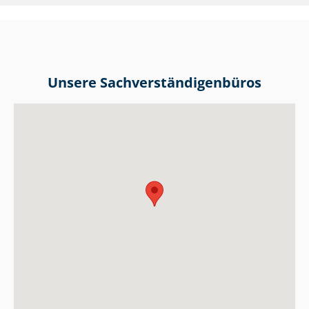
Unsere Sach­ver­stän­di­gen­bü­ros