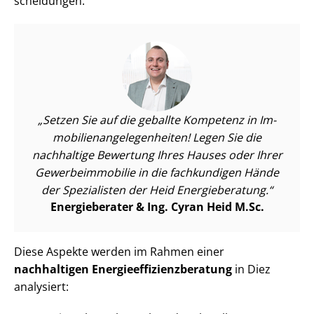
schei­dun­gen.
Setzen Sie auf die geballte Kompetenz in Im­
mo­bi­li­en­an­ge­le­gen­hei­ten! Legen Sie die
nachhaltige Bewertung Ihres Hauses oder Ihrer
Ge­wer­be­im­mo­bi­lie in die fachkundigen Hände
der Spezialisten der Heid Energieberatung.
Energieberater & Ing. Cyran Heid M.Sc.
Diese Aspekte werden im Rahmen einer
nachhaltigen En­er­gie­ef­fi­zi­enz­be­ra­tung
in Diez
analysiert: