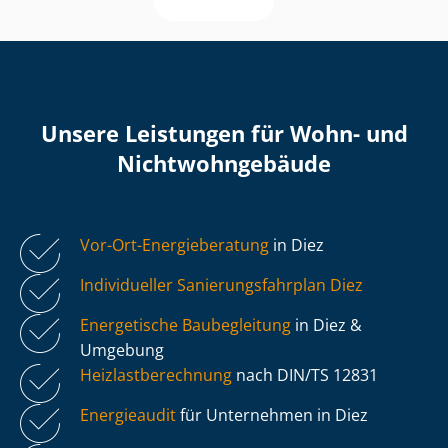
Unsere Leistungen für Wohn- und
Nicht­wohn­ge­bäu­de
Vor-Ort-Energieberatung
in Diez
Individueller Sa­nie­rungs­fahr­plan Diez
Energetische Baubegleitung
in Diez &
Umgebung
Heiz­last­be­rech­nung
nach DIN/TS 12831
Energieaudit
für Unternehmen in Diez