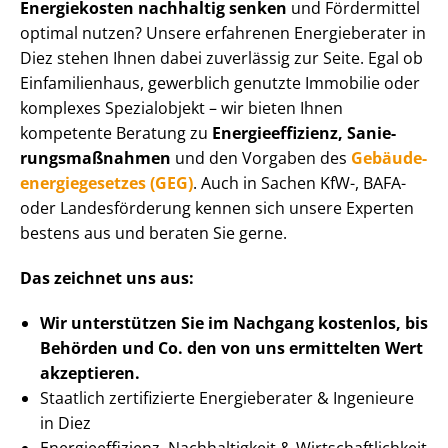
Energiekosten nachhaltig senken
und Fördermittel
optimal nutzen? Unsere erfahrenen Energieberater in
Diez stehen Ihnen dabei zuverlässig zur Seite. Egal ob
Einfamilienhaus, gewerblich genutzte Immobilie oder
komplexes Spezialobjekt – wir bieten Ihnen
kompetente Beratung zu
En­er­gie­ef­fi­zi­enz, Sa­nie­
rungs­maß­nah­men
und den Vorgaben des
Ge­bäu­de­
en­er­gie­ge­set­zes (GEG)
. Auch in Sachen KfW-, BAFA-
oder Landesförderung kennen sich unsere Experten
bestens aus und beraten Sie gerne.
Das zeichnet uns aus:
Wir unterstützen Sie im Nachgang
kostenlos, bis
Behörden
und Co. den von uns ermittelten
Wert
akzeptieren
.
Staatlich zertifizierte Energieberater & Ingenieure
in Diez
En­er­gie­ef­fi­zi­enz, Nachhaltigkeit & Wirt­schaft­lich­keit