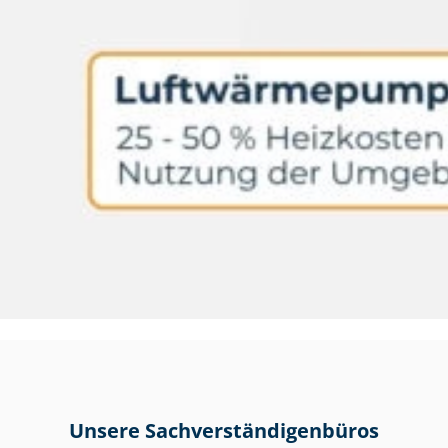
Unsere Sach­ver­stän­di­gen­bü­ros