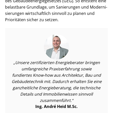
des Ge­bäu­de­en­er­gie­ge­set­zes (GEG). So entsteht eine
belastbare Grundlage, um Sanierungen und Mo­der­ni­
sie­run­gen wirtschaftlich sinnvoll zu planen und
Prioritäten sicher zu setzen.
Unsere zertifizierten Energieberater bringen
umfangreiche Praxiserfahrung sowie
fundiertes Know-how aus Architektur, Bau und
Gebäudetechnik mit. Dadurch erhalten Sie eine
ganzheitliche Energieberatung, die technische
Details und Im­mo­bi­li­en­wis­sen sinnvoll
zusammenführt.
Ing. André Heid M.Sc.