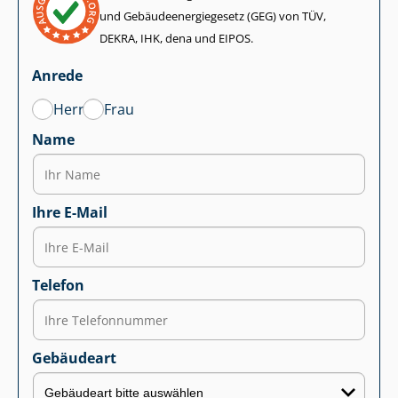
und Ge­bäu­de­en­er­gie­ge­setz (GEG) von TÜV,
DEKRA, IHK, dena und EIPOS.
Anrede
Herr
Frau
Name
Ihre E-Mail
Telefon
Gebäudeart