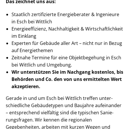
Das zeichnet uns aus:
Staatlich zertifizierte Energieberater & Ingenieure
in Esch bei Wittlich
En­er­gie­ef­fi­zi­enz, Nachhaltigkeit & Wirt­schaft­lich­keit
im Einklang
Experten für Gebäude aller Art – nicht nur in Bezug
auf Energiethemen
Zeitnahe Termine für eine Objektbegehung in Esch
bei Wittlich und Umgebung.
Wir unterstützen Sie im Nachgang
kostenlos, bis
Behörden
und Co. den von uns ermittelten
Wert
akzeptieren
.
Gerade in und um Esch bei Wittlich treffen un­ter­
schied­li­che Gebäudetypen und Baujahre aufeinander
– entsprechend vielfältig sind die typischen Sa­nie­
rungs­fra­gen. Wir kennen die regionalen
Gegebenheiten, arbeiten mit kurzen Wegen und