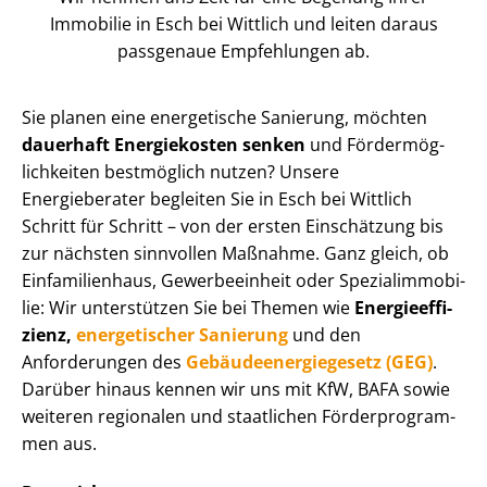
Immobilie in Esch bei Wittlich und leiten daraus
passgenaue Empfehlungen ab.
Sie planen eine energetische Sanierung, möchten
dauerhaft Energiekosten senken
und För­der­mög­
lich­kei­ten bestmöglich nutzen? Unsere
Energieberater begleiten Sie in Esch bei Wittlich
Schritt für Schritt – von der ersten Einschätzung bis
zur nächsten sinnvollen Maßnahme. Ganz gleich, ob
Einfamilienhaus, Gewerbeeinheit oder Spe­zi­al­im­mo­bi­
lie: Wir unterstützen Sie bei Themen wie
En­er­gie­ef­fi­
zi­enz,
energetischer Sanierung
und den
Anforderungen des
Ge­bäu­de­en­er­gie­ge­setz (GEG)
.
Darüber hinaus kennen wir uns mit KfW, BAFA sowie
weiteren regionalen und staatlichen För­der­pro­gram­
men aus.