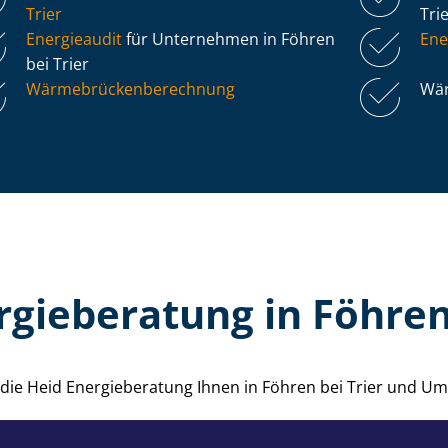
Trier
Tri
Energieaudit
für Unternehmen in Föhren
Ene
bei Trier
Wär­me­brü­cken­be­rech­nung
Wär
rgieberatung in Föhren 
e die Heid Energieberatung Ihnen in Föhren bei Trier und U