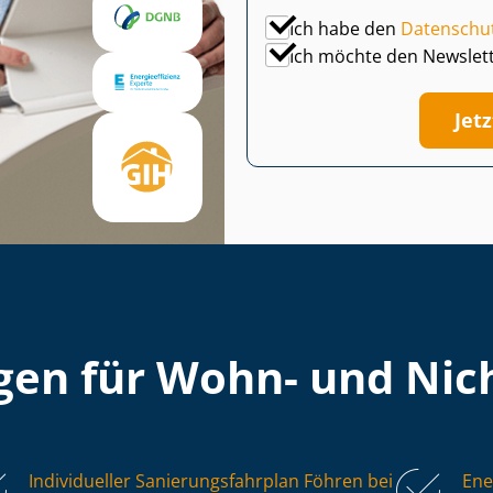
Ich habe den
Datenschu
Ich möchte den Newslet
Jet
en für Wohn- und Nich
Individueller Sa­nie­rungs­fahr­plan Föhren bei
Ene