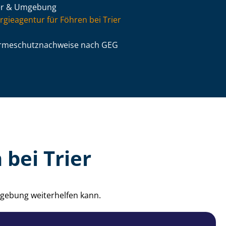
er & Umgebung
rgieagentur für Föhren bei Trier
­me­schutz­nach­wei­se nach GEG
bei Trier
mgebung weiterhelfen kann.