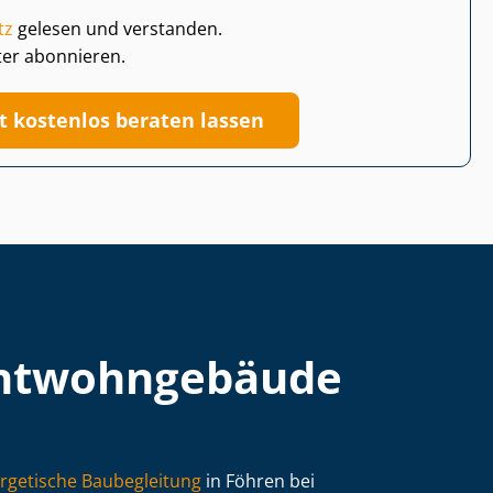
tz
gelesen und verstanden.
ter abonnieren.
zt kostenlos beraten lassen
t­wohn­ge­bäu­de
rgetische Baubegleitung
in Föhren bei