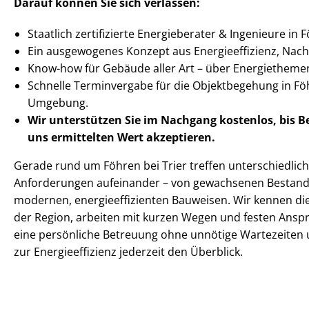
Darauf können Sie sich verlassen:
Staatlich zertifizierte Energieberater & Ingenieure in F
Ein ausgewogenes Konzept aus En­er­gie­ef­fi­zi­enz, Nachha
Know-how für Gebäude aller Art – über Energietheme
Schnelle Terminvergabe für die Objektbegehung in Föh
Umgebung.
Wir unterstützen Sie im Nachgang
kostenlos, bis 
uns ermittelten
Wert akzeptieren
.
Gerade rund um Föhren bei Trier treffen un­ter­schied­li
Anforderungen aufeinander – von gewachsenen Be­stands­im
modernen, en­er­gie­ef­fi­zi­en­ten Bauweisen. Wir kennen
der Region, arbeiten mit kurzen Wegen und festen An­spre
eine persönliche Betreuung ohne unnötige Wartezeiten u
zur En­er­gie­ef­fi­zi­enz jederzeit den Überblick.