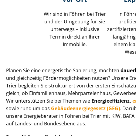
Wir sind in Föhren bei Trier
In Föhr
und der Umgebung für Sie
profiti
unterwegs – inklusive
zertifiziert
Termin direkt an Ihrer
langjährig
Immobilie.
einem kla
Wese
Planen Sie eine energetische Sanierung, möchten
dauer
und gleichzeitig För­der­mög­lich­kei­ten nutzen? Unsere E
Trier begleiten Sie strukturiert von der ersten Einschät
gleich, ob Einfamilienhaus, Mehr­par­tei­en­haus, Gewerbeeinh
Wir unterstützen Sie bei Themen wie
En­er­gie­ef­fi­zi­enz,
e
sowie rund um das
Ge­bäu­de­en­er­gie­ge­setz (GEG)
. Darü
unsere Energieberater in Föhren bei Trier mit KfW, BA
auf Landes- und Bundesebene aus.