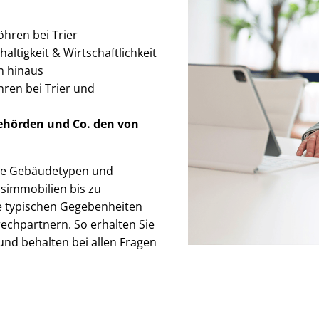
öhren bei Trier
ltigkeit & Wirt­schaft­lich­keit
n hinaus
ren bei Trier und
Behörden
und Co. den von
­che Gebäudetypen und
­mo­bi­li­en bis zu
 die typischen Gegebenheiten
ch­part­nern. So erhalten Sie
nd behalten bei allen Fragen