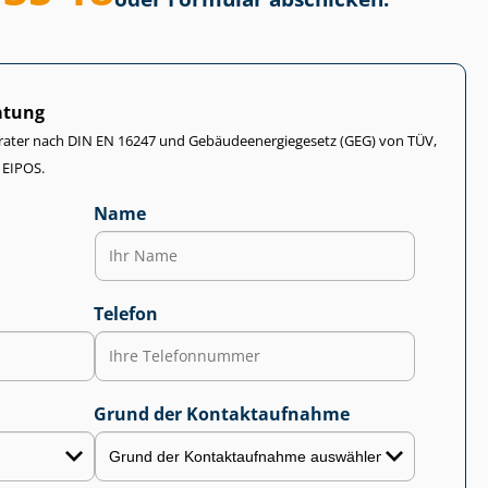
atung
rater nach DIN EN 16247 und Ge­bäu­de­en­er­gie­ge­setz (GEG) von TÜV,
 EIPOS.
Name
Telefon
Grund der Kontaktaufnahme