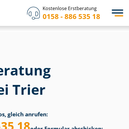
Kostenlose Erstberatung
0158 - 886 535 18
eratung
i Trier
s, gleich anrufen:
535 18
oder Formular abschicken: