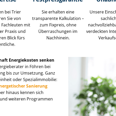
en bei Trier
Sie erhalten eine
Unsere Einsc
eren Sie von
transparente Kalkulation –
sachlic
en Fachleuten mit
zum Fixpreis, ohne
nachvollziehba
er Praxis und
Überraschungen im
verdeckten Int
ren Blick fürs
Nachhinein.
Verkaufs
ntliche.
haft Energiekosten senken
nergieberater in Föhren bei
zung bis zur Umsetzung. Ganz
eit oder Spe­zi­al­im­mo­bi­lie:
nergetischer Sanierung
ber hinaus kennen sich
FA und weiteren Programmen