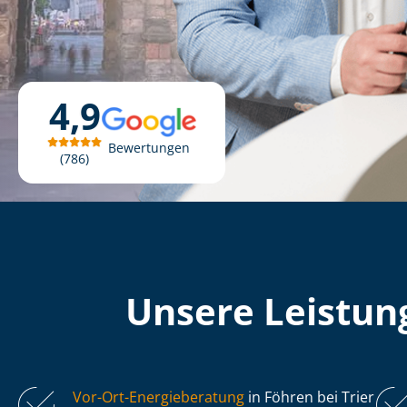
4,9
Bewertungen
786
Unsere Leistung
Vor-Ort-Energieberatung
in Föhren bei Trier