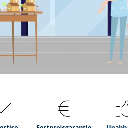
ertise
Fest­preis­ga­ran­tie
Unabh