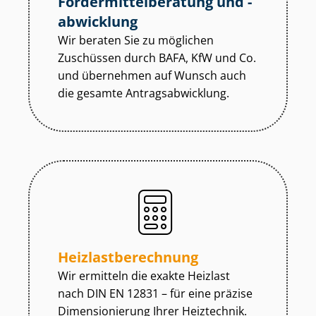
För­der­mit­tel­be­ra­tung und -
abwicklung
Wir beraten Sie zu möglichen
Zuschüssen durch BAFA, KfW und Co.
und übernehmen auf Wunsch auch
die gesamte An­trags­ab­wick­lung.
Heiz­last­be­rech­nung
Wir ermitteln die exakte Heizlast
nach DIN EN 12831 – für eine präzise
Dimensionierung Ihrer Heiztechnik.