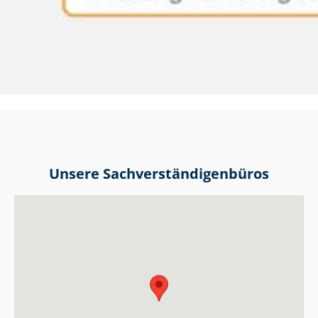
Unsere Sach­ver­stän­di­gen­bü­ros