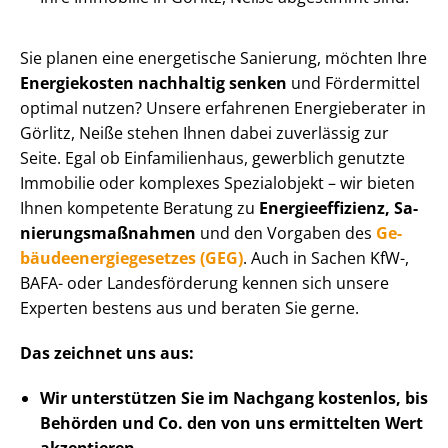
Sie planen eine energetische Sanierung, möchten Ihre
Energiekosten nachhaltig senken
und Fördermittel
optimal nutzen? Unsere erfahrenen Energieberater in
Görlitz, Neiße stehen Ihnen dabei zuverlässig zur
Seite. Egal ob Einfamilienhaus, gewerblich genutzte
Immobilie oder komplexes Spezialobjekt – wir bieten
Ihnen kompetente Beratung zu
En­er­gie­ef­fi­zi­enz, Sa­
nie­rungs­maß­nah­men
und den Vorgaben des
Ge­
bäu­de­en­er­gie­ge­set­zes (GEG)
. Auch in Sachen KfW-,
BAFA- oder Landesförderung kennen sich unsere
Experten bestens aus und beraten Sie gerne.
Das zeichnet uns aus:
Wir unterstützen Sie im Nachgang
kostenlos, bis
Behörden
und Co. den von uns ermittelten
Wert
akzeptieren
.