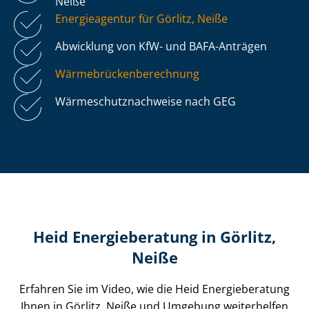
Neiße
Energieagentur für Görlitz, Neiße
Abwicklung von KfW- und BAFA-Anträgen
Wär­me­brü­cken­be­rech­nung
Wär­me­schutz­nach­wei­se nach GEG
Heid Energieberatung in Görlitz,
Neiße
Erfahren Sie im Video, wie die Heid Energieberatung
Ihnen in Görlitz, Neiße und Umgebung weiterhelfen