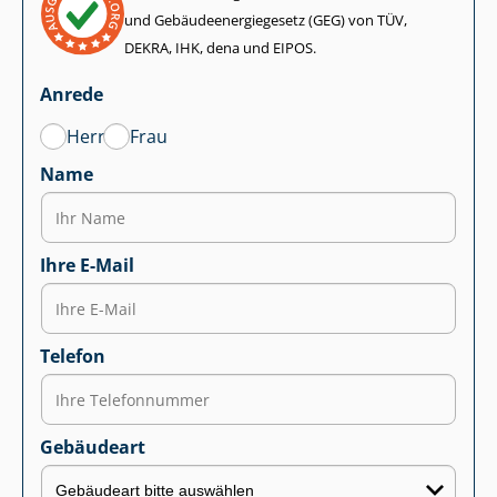
und Ge­bäu­de­en­er­gie­ge­setz (GEG) von TÜV,
DEKRA, IHK, dena und EIPOS.
Anrede
Herr
Frau
Name
Ihre E-Mail
Telefon
Gebäudeart