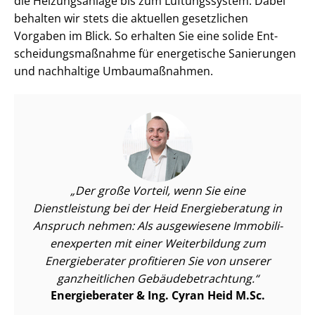
die Heizungsanlage bis zum Lüftungssystem. Dabei
behalten wir stets die aktuellen gesetzlichen
Vorgaben im Blick. So erhalten Sie eine solide Ent­
schei­dungs­maß­nah­me für energetische Sanierungen
und nachhaltige Umbaumaßnahmen.
Der große Vorteil, wenn Sie eine
Dienstleistung bei der Heid Energieberatung in
Anspruch nehmen: Als ausgewiesene Im­mo­bi­li­
en­ex­per­ten mit einer Weiterbildung zum
Energieberater profitieren Sie von unserer
ganzheitlichen Ge­bäu­de­be­trach­tung.
Energieberater & Ing. Cyran Heid M.Sc.