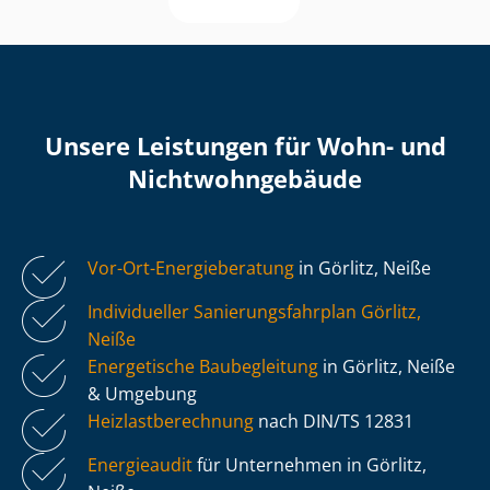
Unsere Leistungen für Wohn- und
Nicht­wohn­ge­bäu­de
Vor-Ort-Energieberatung
in Görlitz, Neiße
Individueller Sa­nie­rungs­fahr­plan Görlitz,
Neiße
Energetische Baubegleitung
in Görlitz, Neiße
& Umgebung
Heiz­last­be­rech­nung
nach DIN/TS 12831
Energieaudit
für Unternehmen in Görlitz,