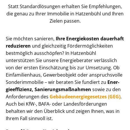
Statt Stan­dard­lö­sun­gen erhalten Sie Empfehlungen,
die genau zu Ihrer Immobilie in Hatzenbühl und Ihren
Zielen passen.
Sie möchten sanieren,
Ihre Energiekosten dauerhaft
reduzieren
und gleichzeitig För­der­mög­lich­kei­ten
bestmöglich ausschöpfen? In Hatzenbühl
unterstützen Sie unsere Energieberater verlässlich
von der ersten Einschätzung bis zur Umsetzung. Ob
Einfamilienhaus, Gewerbeobjekt oder anspruchsvolle
Sonderimmobilie – wir beraten Sie fundiert zu
En­er­
gie­ef­fi­zi­enz, Sa­nie­rungs­maß­nah­men
sowie zu den
Anforderungen des
Ge­bäu­de­en­er­gie­ge­set­zes (GEG)
.
Auch bei KfW-, BAFA- oder Lan­des­för­de­run­gen
behalten wir den Überblick und zeigen Ihnen, was in
Ihrem Fall sinnvoll ist.