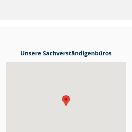
Unsere Sach­ver­stän­di­gen­bü­ros