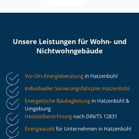
Unsere Leistungen für Wohn- und
Nicht­wohn­ge­bäu­de
Vor-Ort-Energieberatung
in Hatzenbühl
Individueller Sa­nie­rungs­fahr­plan Hatzenbühl
Energetische Baubegleitung
in Hatzenbühl &
Umgebung
Heiz­last­be­rech­nung
nach DIN/TS 12831
Energieaudit
für Unternehmen in Hatzenbühl