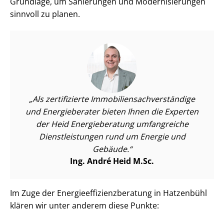
Grundlage, um Sanierungen und Mo­der­ni­sie­run­gen
sinnvoll zu planen.
Als zertifizierte Im­mo­bi­li­en­sach­ver­stän­di­ge
und Energieberater bieten Ihnen die Experten
der Heid Energieberatung umfangreiche
Dienst­leis­tun­gen rund um Energie und
Gebäude.
Ing. André Heid M.Sc.
Im Zuge der En­er­gie­ef­fi­zi­enz­be­ra­tung in Hatzenbühl
klären wir unter anderem diese Punkte: