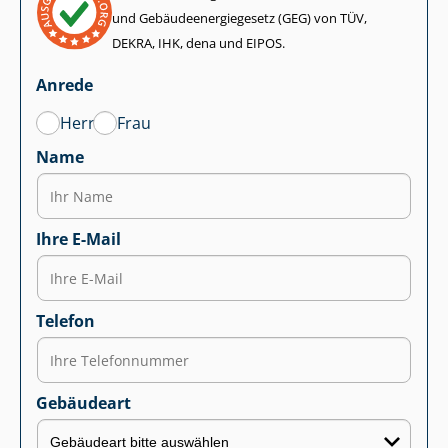
und Ge­bäu­de­en­er­gie­ge­setz (GEG) von TÜV,
DEKRA, IHK, dena und EIPOS.
Anrede
Herr
Frau
Name
Ihre E-Mail
Telefon
Gebäudeart