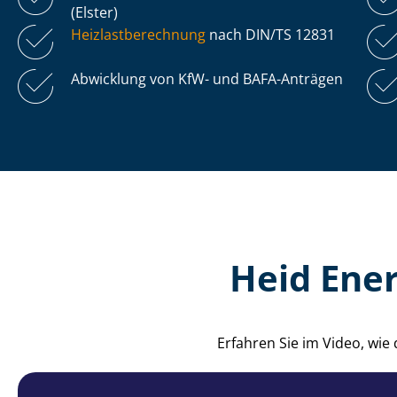
(Elster)
Heiz­last­be­rech­nung
nach DIN/TS 12831
Abwicklung von KfW- und BAFA-Anträgen
Heid Ener
Erfahren Sie im Video, wie