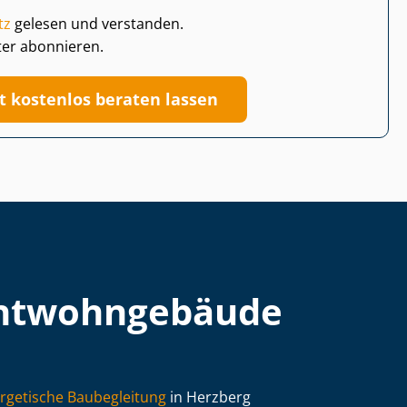
tz
gelesen und verstanden.
ter abonnieren.
zt kostenlos beraten lassen
t­wohn­ge­bäu­de
rgetische Baubegleitung
in Herzberg