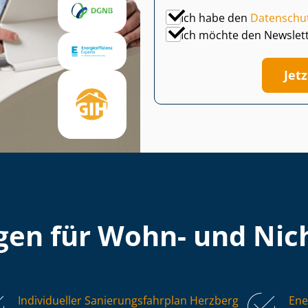
Ich habe den
Datenschu
Ich möchte den Newslet
Jet
en für Wohn- und Nich
Individueller Sa­nie­rungs­fahr­plan Herzberg
Ene