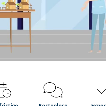
fristige
Kostenlose
Exper