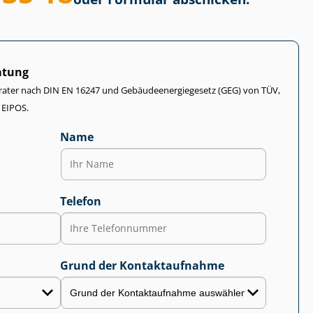
atung
rater nach DIN EN 16247 und Ge­bäu­de­en­er­gie­ge­setz (GEG) von TÜV,
 EIPOS.
Name
Telefon
Grund der Kontaktaufnahme