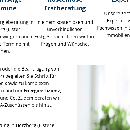
rmine
Erstberatung
Unsere zerti
Experten 
rgieberatung in
In einem kostenlosen und
Fachwissen in 
g (Elster)
unverbindlichen
Im­mo­bi­li­e
 wir gern auch
Erstgespräch klären wir Ihre
ge Termine mit
Fragen und Wünsche.
hnen.
n oder die Beantragung von
) begleiten Sie Schritt für
i­en sowie zu komplexen
gen rund um
En­er­gie­ef­fi­zi­enz,
und Co. Zudem beraten wir
FA-Zuschüssen bis hin zu
tung in Herzberg (Elster)!