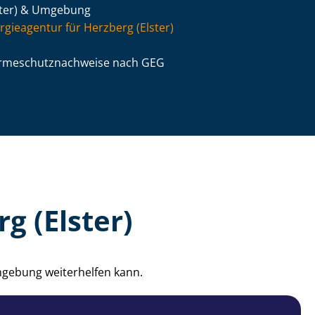
ster) & Umgebung
rgieagentur für Herzberg (Elster)
­me­schutz­nach­wei­se nach GEG
g (Elster)
Umgebung weiterhelfen kann.