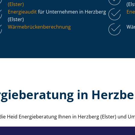
(Elster)
(El
Energieaudit
für Unternehmen in Herzberg
Ene
(Elster)
Wär­me­brü­cken­be­rech­nung
Wär
gieberatung in Herzber
 die Heid Energieberatung Ihnen in Herzberg (Elster) und 