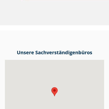
Unsere Sach­ver­stän­di­gen­bü­ros