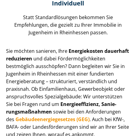
Individuell
Statt Stan­dard­lö­sun­gen bekommen Sie
Empfehlungen, die gezielt zu Ihrer Immobilie in
Jugenheim in Rheinhessen passen.
Sie möchten sanieren, Ihre
Energiekosten dauerhaft
reduzieren
und dabei För­der­mög­lich­kei­ten
bestmöglich ausschöpfen? Dann begleiten wir Sie in
Jugenheim in Rheinhessen mit einer fundierten
Energieberatung – strukturiert, verständlich und
praxisnah. Ob Einfamilienhaus, Gewerbeobjekt oder
anspruchsvolles Spezialgebäude: Wir unterstützen
Sie bei Fragen rund um
En­er­gie­ef­fi­zi­enz, Sa­nie­
rungs­maß­nah­men
sowie bei den Anforderungen
des
Ge­bäu­de­en­er­gie­ge­set­zes (GEG)
. Auch bei KfW-,
BAFA- oder Lan­des­för­de­run­gen sind wir an Ihrer Seite
und zeigen Ihnen, worauf es ankommt.