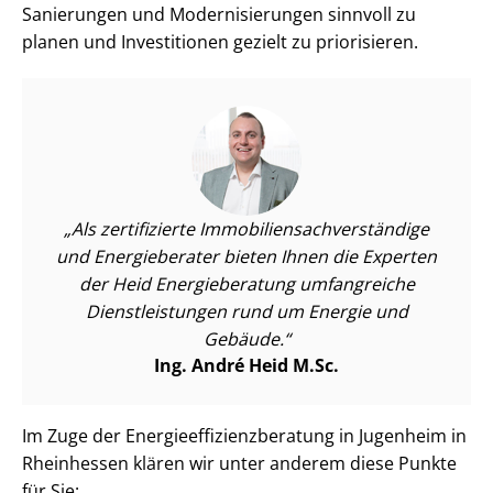
Sanierungen und Mo­der­ni­sie­run­gen sinnvoll zu
planen und Investitionen gezielt zu priorisieren.
Als zertifizierte Im­mo­bi­li­en­sach­ver­stän­di­ge
und Energieberater bieten Ihnen die Experten
der Heid Energieberatung umfangreiche
Dienst­leis­tun­gen rund um Energie und
Gebäude.
Ing. André Heid M.Sc.
Im Zuge der En­er­gie­ef­fi­zi­enz­be­ra­tung in Jugenheim in
Rheinhessen klären wir unter anderem diese Punkte
für Sie: