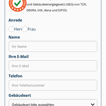
und Ge­bäu­de­en­er­gie­ge­setz (GEG) von TÜV,
DEKRA, IHK, dena und EIPOS.
Anrede
Herr
Frau
Name
Ihre E-Mail
Telefon
Gebäudeart