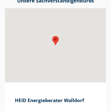
Unsere Sach­ver­stän­di­gen­bü­ros
HEID Energieberater Walldorf