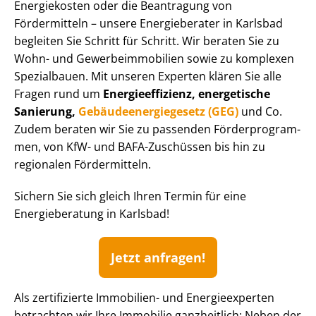
Energiekosten oder die Beantragung von
Fördermitteln – unsere Energieberater in Karlsbad
begleiten Sie Schritt für Schritt. Wir beraten Sie zu
Wohn- und Ge­wer­be­im­mo­bi­li­en sowie zu komplexen
Spezialbauen. Mit unseren Experten klären Sie alle
Fragen rund um
En­er­gie­ef­fi­zi­enz, energetische
Sanierung,
Ge­bäu­de­en­er­gie­ge­setz (GEG)
und Co.
Zudem beraten wir Sie zu passenden För­der­pro­gram­
men, von KfW- und BAFA-Zuschüssen bis hin zu
regionalen Fördermitteln.
Sichern Sie sich gleich Ihren Termin für eine
Energieberatung in Karlsbad!
Jetzt anfragen!
Als zertifizierte Immobilien- und Energieexperten
betrachten wir Ihre Immobilie ganzheitlich: Neben der