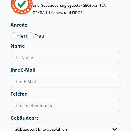
und Ge­bäu­de­en­er­gie­ge­setz (GEG) von TÜV,
DEKRA, IHK, dena und EIPOS.
Anrede
Herr
Frau
Name
Ihre E-Mail
Telefon
Gebäudeart