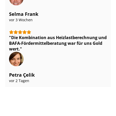
Selma Frank
vor 3 Wochen
Die Kombination aus Heiz­last­be­rech­nung und
BAFA-För­der­mit­tel­be­ra­tung war für uns Gold
wert.
Petra Çelik
vor 2 Tagen