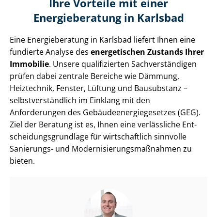
Ihre Vorteile mit einer
Energieberatung in Karlsbad
Eine Energieberatung in Karlsbad liefert Ihnen eine
fundierte Analyse des
energetischen Zustands Ihrer
Immobilie
. Unsere qualifizierten Sach­ver­stän­di­gen
prüfen dabei zentrale Bereiche wie Dämmung,
Heiztechnik, Fenster, Lüftung und Bausubstanz –
selbst­ver­ständ­lich im Einklang mit den
Anforderungen des Ge­bäu­de­en­er­gie­ge­set­zes (GEG).
Ziel der Beratung ist es, Ihnen eine verlässliche Ent­
schei­dungs­grund­la­ge für wirtschaftlich sinnvolle
Sanierungs- und Mo­der­ni­sie­rungs­maß­nah­men zu
bieten.