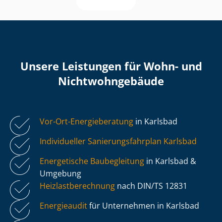
Unsere Leistungen für Wohn- und
Nicht­wohn­ge­bäu­de
Vor-Ort-Energieberatung
in Karlsbad
Individueller Sa­nie­rungs­fahr­plan Karlsbad
Energetische Baubegleitung
in Karlsbad &
Umgebung
Heiz­last­be­rech­nung
nach DIN/TS 12831
Energieaudit
für Unternehmen in Karlsbad