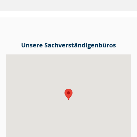
Unsere Sach­ver­stän­di­gen­bü­ros