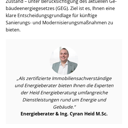
Zustand – unter Be­rück­sich­ti­gung des aktuellen Ge­
bäu­de­en­er­gie­ge­set­zes (GEG). Ziel ist es, Ihnen eine
klare Ent­schei­dungs­grund­la­ge für künftige
Sanierungs- und Mo­der­ni­sie­rungs­maß­nah­men zu
bieten.
Als zertifizierte Im­mo­bi­li­en­sach­ver­stän­di­ge
und Energieberater bieten Ihnen die Experten
der Heid Energieberatung umfangreiche
Dienst­leis­tun­gen rund um Energie und
Gebäude.
Energieberater & Ing. Cyran Heid M.Sc.