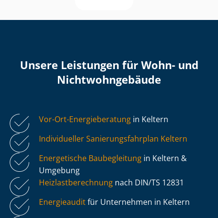
Unsere Leistungen für Wohn- und
Nicht­wohn­ge­bäu­de
Vor-Ort-Energieberatung
in Keltern
Individueller Sa­nie­rungs­fahr­plan Keltern
Energetische Baubegleitung
in Keltern &
Umgebung
Heiz­last­be­rech­nung
nach DIN/TS 12831
Energieaudit
für Unternehmen in Keltern