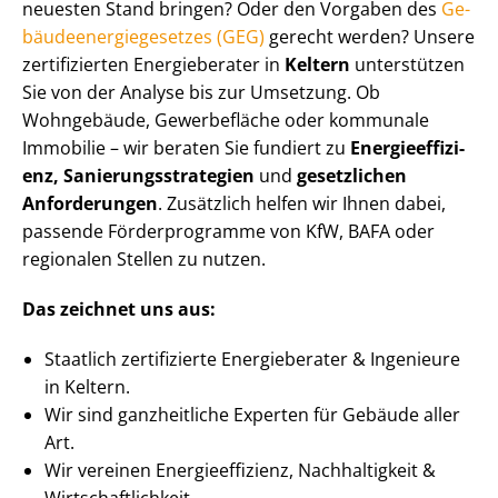
neuesten Stand bringen? Oder den Vorgaben des
Ge­
bäu­de­en­er­gie­ge­set­zes (GEG)
gerecht werden? Unsere
zertifizierten Energieberater in
Keltern
unterstützen
Sie von der Analyse bis zur Umsetzung. Ob
Wohngebäude, Gewerbefläche oder kommunale
Immobilie – wir beraten Sie fundiert zu
En­er­gie­ef­fi­zi­
enz, Sa­nie­rungs­stra­te­gien
und
gesetzlichen
Anforderungen
. Zusätzlich helfen wir Ihnen dabei,
passende Förderprogramme von KfW, BAFA oder
regionalen Stellen zu nutzen.
Das zeichnet uns aus:
Staatlich zertifizierte Energieberater & Ingenieure
in Keltern.
Wir sind ganzheitliche Experten für Gebäude aller
Art.
Wir vereinen En­er­gie­ef­fi­zi­enz, Nachhaltigkeit &
Wirt­schaft­lich­keit.