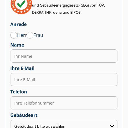
und Ge­bäu­de­en­er­gie­ge­setz (GEG) von TÜV,
DEKRA, IHK, dena und EIPOS.
Anrede
Herr
Frau
Name
Ihre E-Mail
Telefon
Gebäudeart