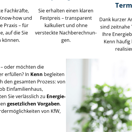
Term
rte Fachkräfte,
Sie erhalten einen klaren
 Know-how und
Festpreis – transparent
Dank kurzer A
e Praxis – für
kalkuliert und ohne
sind zeitnahe
e, auf die Sie
versteckte Nach­be­rech­nun­
Ihre Energie
 können.
gen.
Kenn häufig k
realisie
n – oder möchten die
r erfüllen? In
Kenn
begleiten
urch den gesamten Prozess: von
 ob Einfamilienhaus,
n Sie verlässlich zu
En­er­gie­
ten
gesetzlichen Vorgaben
.
er­mög­lich­kei­ten von KfW,