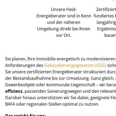
Unsere Heid-
Zertifizie
Energieberater sind in Kenn
fundiertes
und der näheren
langjährig
Umgebung direkt bei Ihnen
Ergebniss
vor Ort.
bauen
Sie planen, Ihre Immobilie energetisch zu modernisiere
Anforderungen des
Ge­bäu­de­en­er­gie­ge­set­zes (GEG)
siche
Sie unsere zertifizierten Energieberater strukturiert d
der Be­stands­auf­nah­me bis zur Umsetzung. Ganz gleich,
Gewerbeobjekt oder kommunale Liegenschaft – wir berate
ef­fi­zi­enz
, passenden Sanierungswegen und den relevan
Darüber hinaus unterstützen wir Sie dabei, geeignete För­d
BAFA oder regionalen Stellen optimal zu nutzen.
Das spricht für uns: