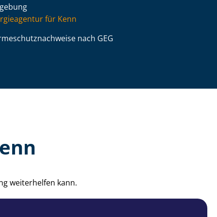
gebung
rgieagentur für Kenn
­me­schutz­nach­wei­se nach GEG
Kenn
ng weiterhelfen kann.