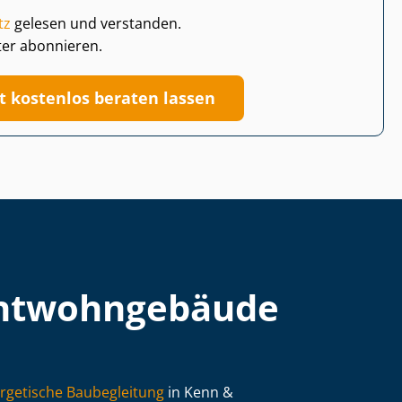
tz
gelesen und verstanden.
ter abonnieren.
zt kostenlos beraten lassen
t­wohn­ge­bäu­de
rgetische Baubegleitung
in Kenn &