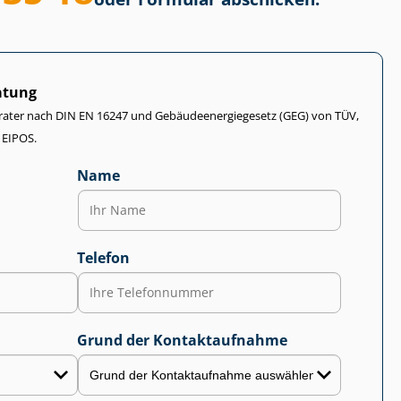
atung
rater nach DIN EN 16247 und Ge­bäu­de­en­er­gie­ge­setz (GEG) von TÜV,
 EIPOS.
Name
Telefon
Grund der Kontaktaufnahme