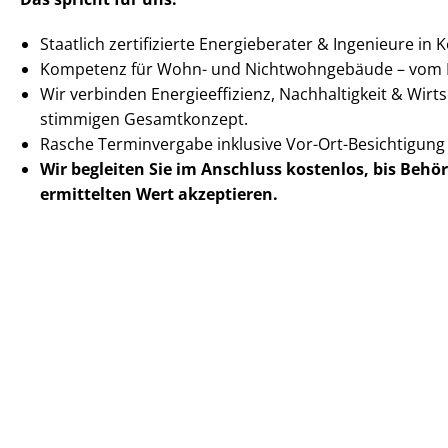
Staatlich zertifizierte Energieberater & Ingenieure in 
Kompetenz für Wohn- und Nicht­wohn­ge­bäu­de – vom 
Wir verbinden En­er­gie­ef­fi­zi­enz, Nachhaltigkeit & Wirt­
stimmigen Gesamtkonzept.
Rasche Terminvergabe inklusive Vor-Ort-Besichtigun
Wir begleiten Sie im Anschluss
kostenlos, bis Behö
ermittelten
Wert akzeptieren
.