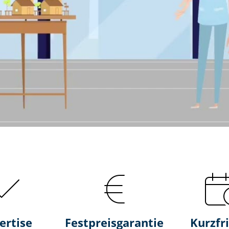
ertise
Fest­preis­ga­ran­tie
Kurzfri