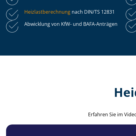
Heiz­last­be­rech­nung
nach DIN/TS 12831
Abwicklung von KfW- und BAFA-Anträgen
Hei
Erfahren Sie im Vide