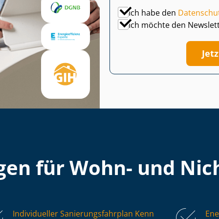
Ich habe den
Datenschu
Ich möchte den Newslet
Jet
en für Wohn- und Nich
Individueller Sa­nie­rungs­fahr­plan Kenn
Ene