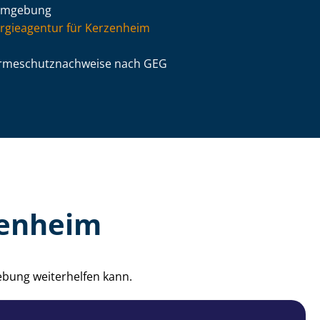
Umgebung
rgieagentur für Kerzenheim
­me­schutz­nach­wei­se nach GEG
zenheim
ebung weiterhelfen kann.