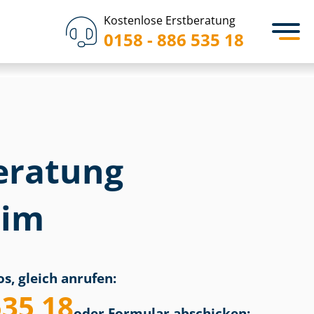
Kostenlose Erstberatung
0158 - 886 535 18
eratung
eim
s, gleich anrufen:
535 18
oder Formular abschicken: