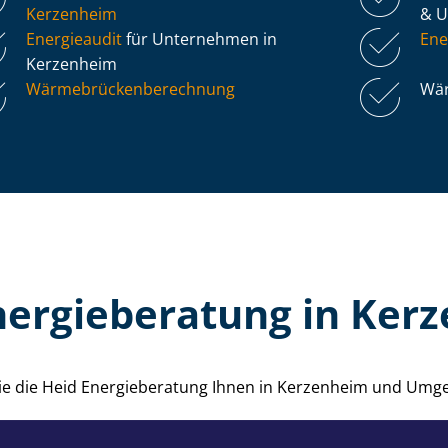
Kerzenheim
& 
Energieaudit
für Unternehmen in
Ene
Kerzenheim
Wär­me­brü­cken­be­rech­nung
Wär
nergieberatung in Ker
wie die Heid Energieberatung Ihnen in Kerzenheim und Umg