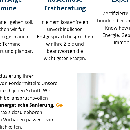
rmine
Erstberatung
Zertifizierte
bündeln bei un
ell gehen soll,
In einem kostenfreien,
Know-how 
hen wir für
unverbindlichen
Energie, Ge
im gern auch
Erstgespräch besprechen
Immobi
e Termine –
wir Ihre Ziele und
rt und planbar.
beantworten die
wichtigsten Fragen.
eduzierung Ihrer
von Fördermitteln: Unsere
durch jeden Schritt. Wir
h bei anspruchsvollen
enz, energetische Sanierung,
Ge­
Praxis dazu gehören.
em Vorhaben passen – von
ch­kei­ten.