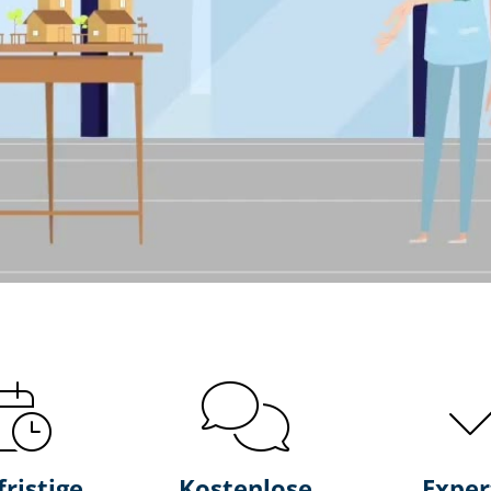
fristige
Kostenlose
Exper