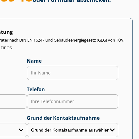
atung
rater nach DIN EN 16247 und Ge­bäu­de­en­er­gie­ge­setz (GEG) von TÜV,
 EIPOS.
Name
Telefon
Grund der Kontaktaufnahme