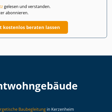
tz
gelesen und verstanden.
ter abonnieren.
zt kostenlos beraten lassen
t­wohn­ge­bäu­de
rgetische Baubegleitung
in Kerzenheim