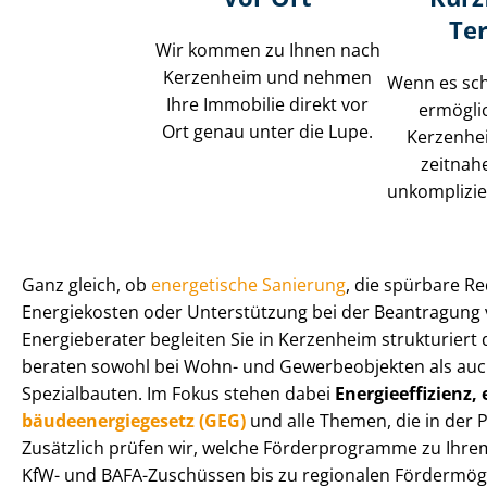
Te
Wir kommen zu Ihnen nach
Kerzenheim und nehmen
Wenn es schn
Ihre Immobilie direkt vor
ermöglic
Ort genau unter die Lupe.
Kerzenhe
zeitnah
unkomplizie
Ganz gleich, ob
energetische Sanierung
, die spürbare R
Energiekosten oder Unterstützung bei der Beantragung 
Energieberater begleiten Sie in Kerzenheim strukturiert 
beraten sowohl bei Wohn- und Gewerbeobjekten als auc
Spezialbauten. Im Fokus stehen dabei
En­er­gie­ef­fi­zi­
bäu­de­en­er­gie­ge­setz (GEG)
und alle Themen, die in der 
Zusätzlich prüfen wir, welche Förderprogramme zu Ihr
KfW- und BAFA-Zuschüssen bis zu regionalen För­der­mög­li