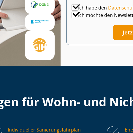
Ich habe den
Datenschu
Ich möchte den Newslet
Jet
en für Wohn- und Nich
Individueller Sa­nie­rungs­fahr­plan
Ene