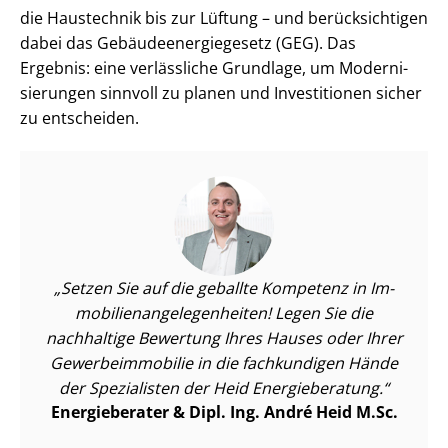
die Haustechnik bis zur Lüftung – und berücksichtigen
dabei das Ge­bäu­de­en­er­gie­ge­setz (GEG). Das
Ergebnis: eine verlässliche Grundlage, um Mo­der­ni­
sie­run­gen sinnvoll zu planen und Investitionen sicher
zu entscheiden.
Setzen Sie auf die geballte Kompetenz in Im­
mo­bi­li­en­an­ge­le­gen­hei­ten! Legen Sie die
nachhaltige Bewertung Ihres Hauses oder Ihrer
Ge­wer­be­im­mo­bi­lie in die fachkundigen Hände
der Spezialisten der Heid Energieberatung.
Energieberater & Dipl. Ing. André Heid M.Sc.