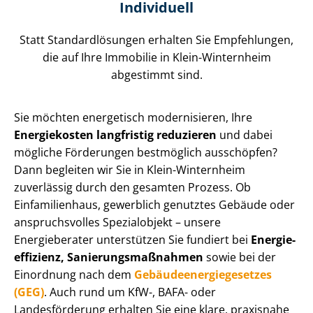
Individuell
Statt Stan­dard­lö­sun­gen erhalten Sie Empfehlungen,
die auf Ihre Immobilie in Klein-Winternheim
abgestimmt sind.
Sie möchten energetisch modernisieren, Ihre
Energiekosten langfristig reduzieren
und dabei
mögliche Förderungen bestmöglich ausschöpfen?
Dann begleiten wir Sie in Klein-Winternheim
zuverlässig durch den gesamten Prozess. Ob
Einfamilienhaus, gewerblich genutztes Gebäude oder
anspruchsvolles Spezialobjekt – unsere
Energieberater unterstützen Sie fundiert bei
En­er­gie­
ef­fi­zi­enz, Sa­nie­rungs­maß­nah­men
sowie bei der
Einordnung nach dem
Ge­bäu­de­en­er­gie­ge­set­zes
(GEG)
. Auch rund um KfW-, BAFA- oder
Landesförderung erhalten Sie eine klare, praxisnahe