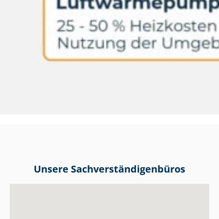
Unsere Sach­ver­stän­di­gen­bü­ros