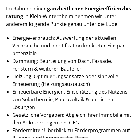
Im Rahmen einer
ganzheitlichen En­er­gie­ef­fi­zi­enz­be­
ra­tung
in Klein-Winternheim nehmen wir unter
anderem folgende Punkte genau unter die Lupe:
En­er­gie­ver­brauch: Auswertung der aktuellen
Verbräuche und Identifikation konkreter Ein­spar­
po­ten­zia­le
Dämmung: Beurteilung von Dach, Fassade,
Fenstern & weiteren Bauteilen
Heizung: Op­ti­mie­rungs­an­sät­ze oder sinnvolle
Erneuerung (Hei­zungs­aus­tausch)
Erneuerbare Energien: Einschätzung des Nutzens
von Solarthermie, Photovoltaik & ähnlichen
Lösungen
Gesetzliche Vorgaben: Abgleich Ihrer Immobilie mit
den Anforderungen des GEG
Fördermittel: Überblick zu För­der­pro­gram­men auf
Bundes- und kommunaler Ebene