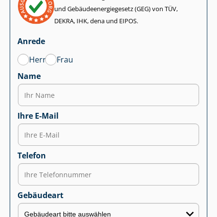
und Ge­bäu­de­en­er­gie­ge­setz (GEG) von TÜV,
DEKRA, IHK, dena und EIPOS.
Anrede
Herr
Frau
Name
Ihre E-Mail
Telefon
Gebäudeart