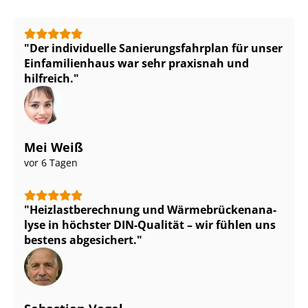
Der individuelle Sa­nie­rungs­fahr­plan für unser
Einfamilienhaus war sehr praxisnah und
hilfreich.
Mei Weiß
vor 6 Tagen
Heiz­last­be­rech­nung und Wär­me­brü­cken­ana­
ly­se in höchster DIN-Qualität – wir fühlen uns
bestens abgesichert.