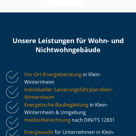
Unsere Leistungen für Wohn- und
Nicht­wohn­ge­bäu­de
Vor-Ort-Energieberatung
in Klein-
Winternheim
Individueller Sa­nie­rungs­fahr­plan Klein-
Winternheim
Energetische Baubegleitung
in Klein-
Winternheim & Umgebung
Heiz­last­be­rech­nung
nach DIN/TS 12831
Energieaudit
für Unternehmen in Klein-