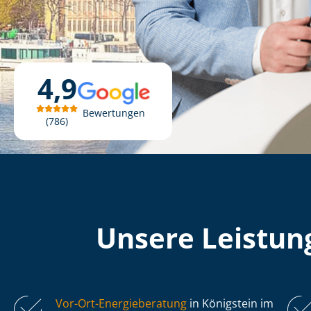
4,9
Bewertungen
786
Unsere Leistung
Vor-Ort-Energieberatung
in Königstein im