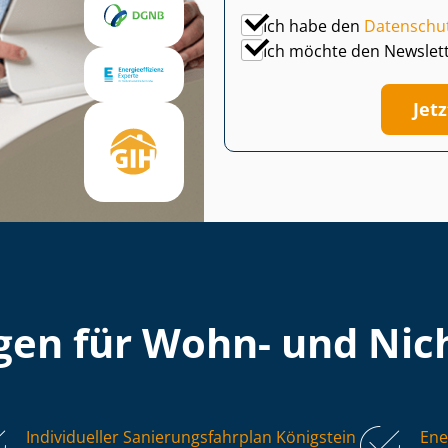
Ich habe den
Datenschu
Ich möchte den Newslet
Jet
en für Wohn- und Nich
Individueller Sa­nie­rungs­fahr­plan Königstein
Ene