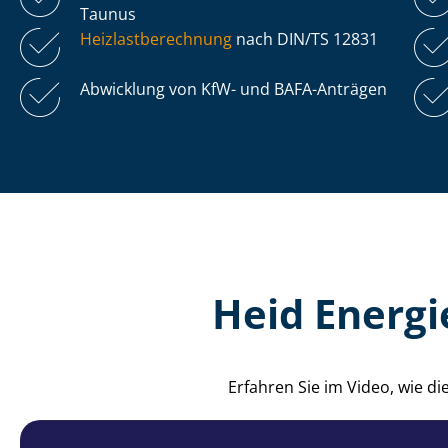
Taunus
Heiz­last­be­rech­nung
nach DIN/TS 12831
Abwicklung von KfW- und BAFA-Anträgen
Heid Energi
Erfahren Sie im Video, wie d