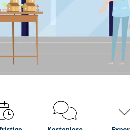
fristige
Kostenlose
Exper