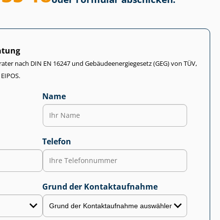
atung
rater nach DIN EN 16247 und Ge­bäu­de­en­er­gie­ge­setz (GEG) von TÜV,
 EIPOS.
Name
Telefon
Grund der Kontaktaufnahme