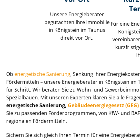
Te
Unsere Energieberater
begutachten Ihre Immobilie
Für eine Ene
in Königstein im Taunus
Königste
direkt vor Ort.
vereinbaren
kurzfristi
I
Ob
energetische Sanierung
, Senkung Ihrer Energiekoste
Fördermitteln – unsere Energieberater in Königstein im T
für Schritt. Wir beraten Sie zu Wohn- und Ge­wer­be­im­mo­
Spezialbauen. Mit unseren Experten klären Sie alle Fra
energetische Sanierung,
Ge­bäu­de­en­er­gie­ge­setz (GEG)
Sie zu passenden För­der­pro­gram­men, von KfW- und BA
regionalen Fördermitteln.
Sichern Sie sich gleich Ihren Termin für eine Energieber