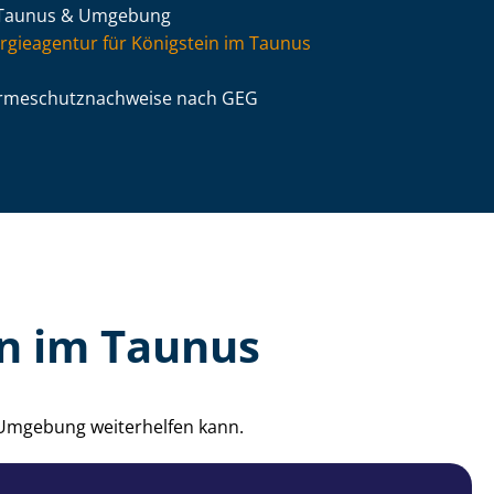
Taunus & Umgebung
rgieagentur für Königstein im Taunus
­me­schutz­nach­wei­se nach GEG
in im Taunus
d Umgebung weiterhelfen kann.