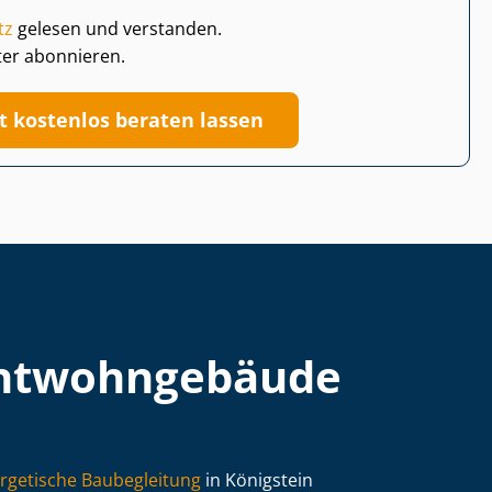
tz
gelesen und verstanden.
ter abonnieren.
zt kostenlos beraten lassen
t­wohn­ge­bäu­de
rgetische Baubegleitung
in Königstein