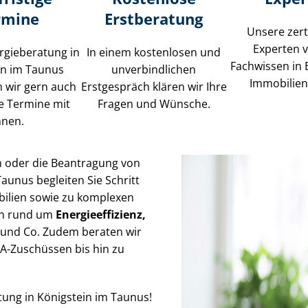
rmine
Erstberatung
Unsere zerti
Experten 
rgieberatung in
In einem kostenlosen und
Fachwissen in 
in im Taunus
unverbindlichen
Im­mo­bi­li­e
 wir gern auch
Erstgespräch klären wir Ihre
ge Termine mit
Fragen und Wünsche.
hnen.
n oder die Beantragung von
aunus begleiten Sie Schritt
bi­li­en sowie zu komplexen
gen rund um
En­er­gie­ef­fi­zi­enz,
und Co. Zudem beraten wir
FA-Zuschüssen bis hin zu
atung in Königstein im Taunus!