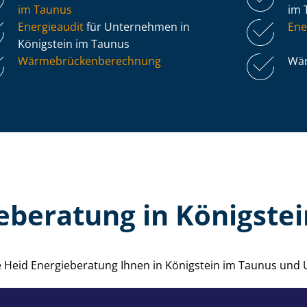
im Taunus
im 
Energieaudit
für Unternehmen in
Ene
Königstein im Taunus
Wär­me­brü­cken­be­rech­nung
Wär
eberatung in Königste
ie Heid Energieberatung Ihnen in Königstein im Taunus un